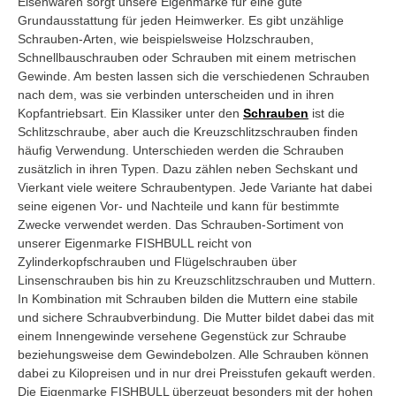
Eisenwaren sorgt unsere Eigenmarke für eine gute
Grundausstattung für jeden Heimwerker. Es gibt unzählige
Schrauben-Arten, wie beispielsweise Holzschrauben,
Schnellbauschrauben oder Schrauben mit einem metrischen
Gewinde. Am besten lassen sich die verschiedenen Schrauben
nach dem, was sie verbinden unterscheiden und in ihren
Kopfantriebsart. Ein Klassiker unter den
Schrauben
ist die
Schlitzschraube, aber auch die Kreuzschlitzschrauben finden
häufig Verwendung. Unterschieden werden die Schrauben
zusätzlich in ihren Typen. Dazu zählen neben Sechskant und
Vierkant viele weitere Schraubentypen. Jede Variante hat dabei
seine eigenen Vor- und Nachteile und kann für bestimmte
Zwecke verwendet werden. Das Schrauben-Sortiment von
unserer Eigenmarke FISHBULL reicht von
Zylinderkopfschrauben und Flügelschrauben über
Linsenschrauben bis hin zu Kreuzschlitzschrauben und Muttern.
In Kombination mit Schrauben bilden die Muttern eine stabile
und sichere Schraubverbindung. Die Mutter bildet dabei das mit
einem Innengewinde versehene Gegenstück zur Schraube
beziehungsweise dem Gewindebolzen. Alle Schrauben können
dabei zu Kilopreisen und in nur drei Preisstufen gekauft werden.
Die Eigenmarke FISHBULL überzeugt besonders mit der hohen