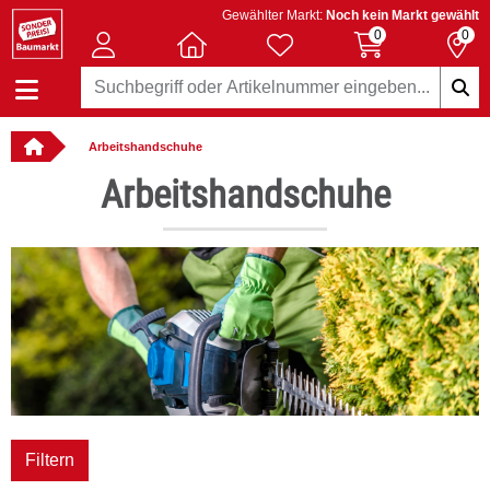
Gewählter Markt:
Noch kein Markt gewählt
0
0
Arbeitshandschuhe
: online bestellbar
Arbeitshandschuhe
er
Filtern