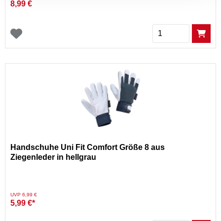
8,99 €
Menge
Handschuhe Uni Fit Comfort Größe 8 aus
Ziegenleder in hellgrau
Preis reduziert von
auf
UVP 6,99 €
5,99 €*