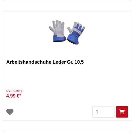
Arbeitshandschuhe Leder Gr. 10,5
Preis reduziert von
auf
UVP 9,99 €
4,99 €*
Menge