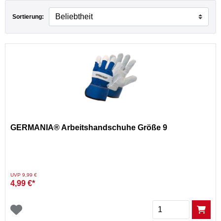
Sortierung:
GERMANIA® Arbeitshandschuhe Größe 9
Preis reduziert von
auf
UVP 9,99 €
4,99 €*
Menge