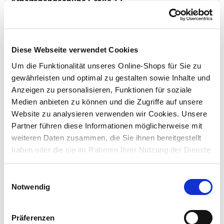
Arbeitshandschuhe Größe 12
Diese Webseite verwendet Cookies
Preis reduziert von
auf
UVP 9,99 €
4,99 €*
Um die Funktionalität unseres Online-Shops für Sie zu
gewährleisten und optimal zu gestalten sowie Inhalte und
Menge
Anzeigen zu personalisieren, Funktionen für soziale
Medien anbieten zu können und die Zugriffe auf unsere
Website zu analysieren verwenden wir Cookies. Unsere
Partner führen diese Informationen möglicherweise mit
weiteren Daten zusammen, die Sie ihnen bereitgestellt
haben oder die sie im Rahmen Ihrer Nutzung der Dienste
gesammelt haben.
Einwilligungsauswahl
Notwendig
Einweghandschuhe Nitril Gr. 8 / M, 100 Stück schwarz
Präferenzen