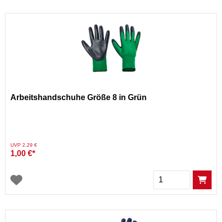
Arbeitshandschuhe Größe 8 in Grün
Preis reduziert von
auf
UVP 2,29 €
1,00 €*
Menge