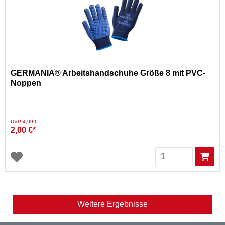
GERMANIA® Arbeitshandschuhe Größe 8 mit PVC-
Noppen
Preis reduziert von
auf
UVP 4,99 €
2,00 €*
Menge
Weitere Ergebnisse