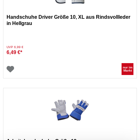
Handschuhe Driver Größe 10, XL aus Rindsvollleder
in Hellgrau
Preis reduziert von
auf
UVP 6,99 €
6,49 €*
nur im
Markt