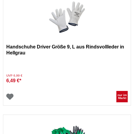
Handschuhe Driver Größe 9, L aus Rindsvollleder in
Hellgrau
Preis reduziert von
auf
UVP 6,99 €
6,49 €*
nur im
Markt