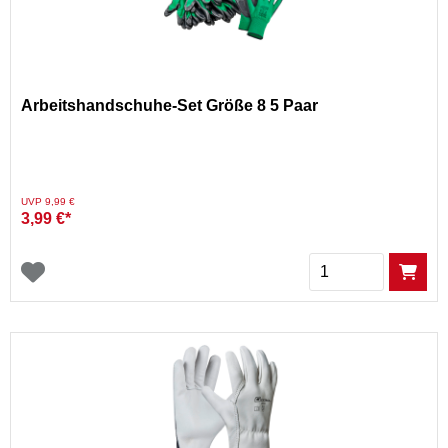
Arbeitshandschuhe-Set Größe 8 5 Paar
Preis reduziert von
auf
UVP 9,99 €
3,99 €*
Menge