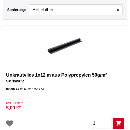
Sortierung:
Unkrautvlies 1x12 m aus Polypropylen 50g/m²
schwarz
Inhalt:
12 m² (1 m² = 0,42 €)
Preis reduziert von
auf
UVP 11,95 €
5,00 €*
Menge