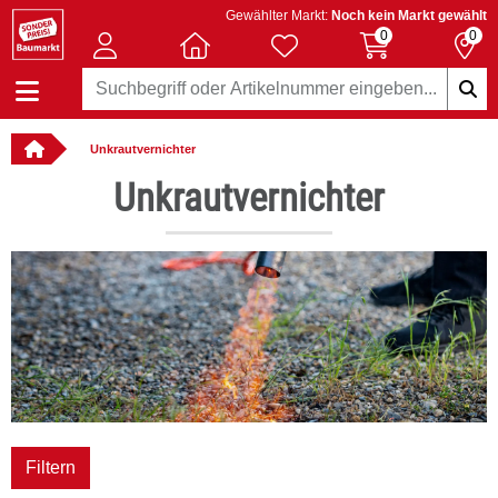
Gewählter Markt:
Noch kein Markt gewählt
0
0
Unkrautvernichter
: online bestellbar
Unkrautvernichter
Filtern