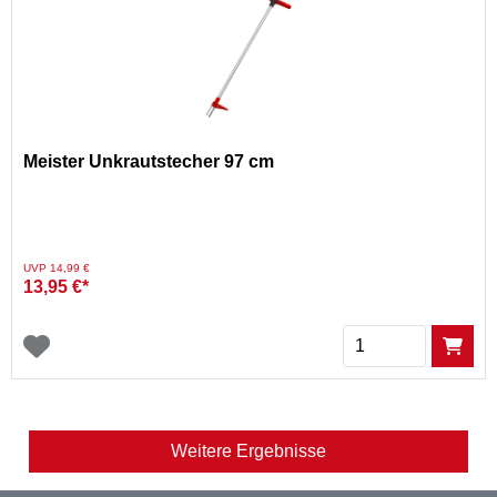
Meister Unkrautstecher 97 cm
Preis reduziert von
auf
UVP 14,99 €
13,95 €*
Menge
Weitere Ergebnisse