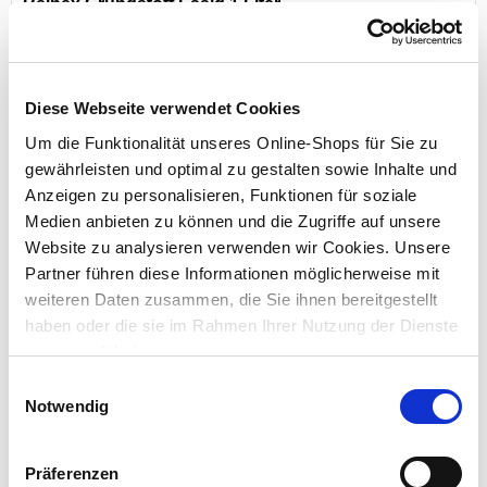
Reinex Grundstoff Essig 1 Liter
Diese Webseite verwendet Cookies
Preis reduziert von
auf
UVP 4,99 €
3,99 €*
Um die Funktionalität unseres Online-Shops für Sie zu
gewährleisten und optimal zu gestalten sowie Inhalte und
nur im
Markt
Anzeigen zu personalisieren, Funktionen für soziale
Medien anbieten zu können und die Zugriffe auf unsere
Website zu analysieren verwenden wir Cookies. Unsere
Partner führen diese Informationen möglicherweise mit
weiteren Daten zusammen, die Sie ihnen bereitgestellt
haben oder die sie im Rahmen Ihrer Nutzung der Dienste
gesammelt haben.
Einwilligungsauswahl
Notwendig
Protect Garden Permaclean AF Duo Unkraut und
Wurzel-Ex 500 ml Konzentrat
Präferenzen
Inhalt:
500 ml (1 l = 39,98 €)