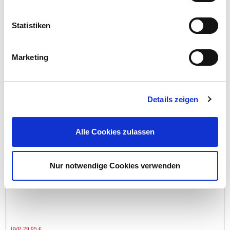
Statistiken
Preis reduziert von
auf
UVP 20,95 €
19,99 €*
Marketing
nur im
Markt
Details zeigen
Alle Cookies zulassen
Nur notwendige Cookies verwenden
Elektro-Unkrautvernichter BG-EUV 2000
Preis reduziert von
auf
UVP 29,95 €