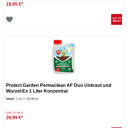
19,95 €*
nur im
Markt
Protect Garden Permaclean AF Duo Unkraut und
Wurzel-Ex 1 Liter Konzentrat
Inhalt:
1 l (1 l = 26,99 €)
Preis reduziert von
auf
UVP 27,99 €
26,99 €*