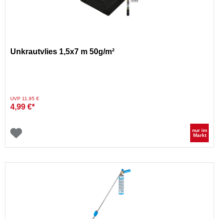
Unkrautvlies 1,5x7 m 50g/m²
Preis reduziert von
auf
UVP 11,95 €
4,99 €*
nur im
Markt