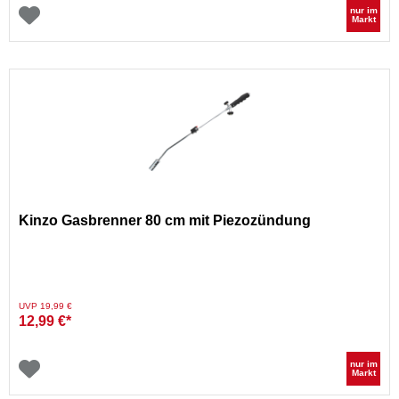
nur im
Markt
Kinzo Gasbrenner 80 cm mit Piezozündung
Preis reduziert von
auf
UVP 19,99 €
12,99 €*
nur im
Markt