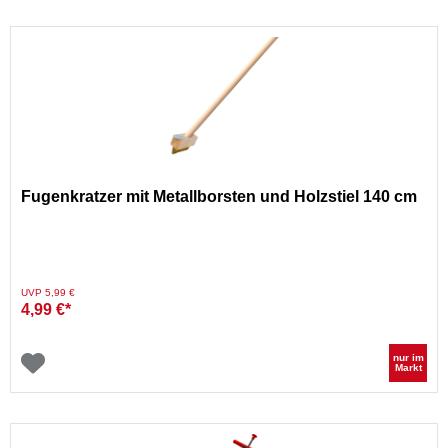
Fugenkratzer mit Metallborsten und Holzstiel 140 cm
Preis reduziert von
auf
UVP 5,99 €
4,99 €*
nur im
Markt