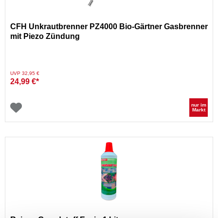
CFH Unkrautbrenner PZ4000 Bio-Gärtner Gasbrenner
mit Piezo Zündung
Preis reduziert von
auf
UVP 32,95 €
24,99 €*
nur im
Markt