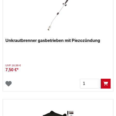
Unkrautbrenner gasbetrieben mit Piezozündung
Preis reduziert von
auf
UVP 16,99 €
7,50 €*
Menge