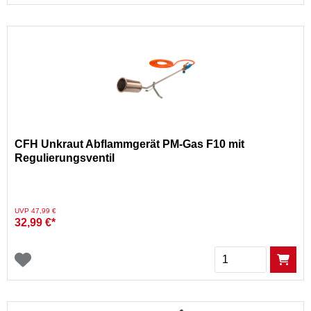
CFH Unkraut Abflammgerät PM-Gas F10 mit
Regulierungsventil
Preis reduziert von
auf
UVP 47,99 €
32,99 €*
Menge