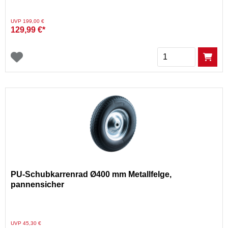
Preis reduziert von
auf
UVP 199,00 €
129,99 €*
Menge
PU-Schubkarrenrad Ø400 mm Metallfelge,
pannensicher
Preis reduziert von
auf
UVP 45,30 €