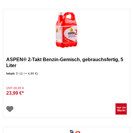
ASPEN® 2-Takt Benzin-Gemisch, gebrauchsfertig, 5
Liter
Inhalt:
5 l (1 l = 4,80 €)
Preis reduziert von
auf
UVP 28,95 €
23,99 €*
nur im
Markt