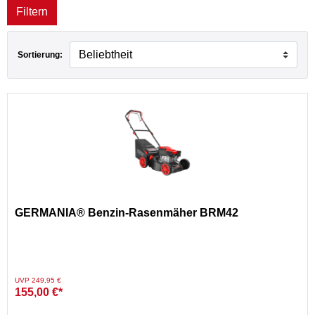
Filtern
Sortierung:
GERMANIA® Benzin-Rasenmäher BRM42
Preis reduziert von
auf
UVP 249,95 €
155,00 €*