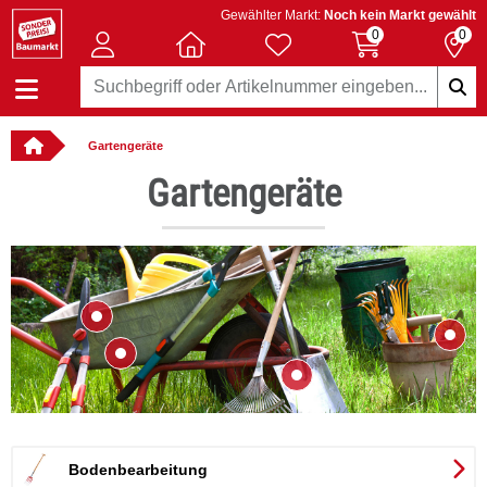
Gewählter Markt:
Noch kein Markt gewählt
0
0
Gartengeräte
llbar
Gartengeräte
Bodenbearbeitung
er