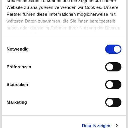
Medien anbieten zu können und die Zugriffe auf unsere
Website zu analysieren verwenden wir Cookies. Unsere
GERMANIA® Elektro-Rasenmäher ERM 13
Partner führen diese Informationen möglicherweise mit
weiteren Daten zusammen, die Sie ihnen bereitgestellt
haben oder die sie im Rahmen Ihrer Nutzung der Dienste
gesammelt haben.
Preis reduziert von
auf
UVP 79,95 €
Einwilligungsauswahl
50,00 €*
Notwendig
Menge
Präferenzen
Statistiken
Marketing
Details zeigen
Schubkarre 85 x 55 x 27 cm