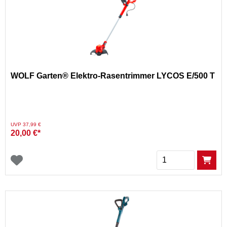
WOLF Garten® Elektro-Rasentrimmer LYCOS E/500 T
Preis reduziert von
auf
UVP 37,99 €
20,00 €*
Menge