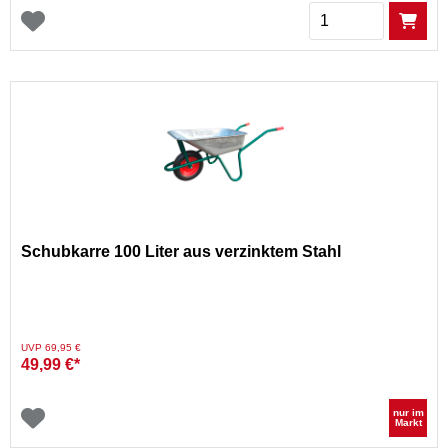
Menge
Schubkarre 100 Liter aus verzinktem Stahl
Preis reduziert von
auf
UVP 69,95 €
49,99 €*
nur im
Markt