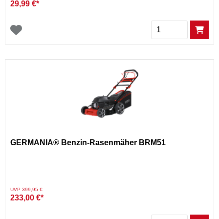
29,99 €*
Menge
GERMANIA® Benzin-Rasenmäher BRM51
Preis reduziert von
auf
UVP 399,95 €
233,00 €*