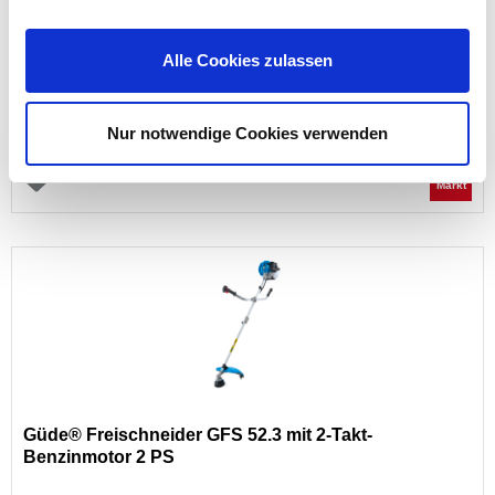
Alle Cookies zulassen
Preis reduziert von
auf
UVP 69,95 €
49,95 €*
Nur notwendige Cookies verwenden
nur im
Markt
Güde® Freischneider GFS 52.3 mit 2-Takt-
Benzinmotor 2 PS