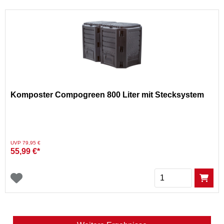
Komposter Compogreen 800 Liter mit Stecksystem
Preis reduziert von
auf
UVP 79,95 €
55,99 €*
Menge