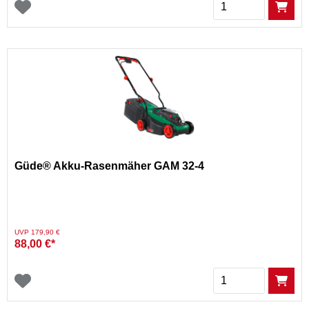
Menge
Güde® Akku-Rasenmäher GAM 32-4
Preis reduziert von
auf
UVP 179,90 €
88,00 €*
Menge