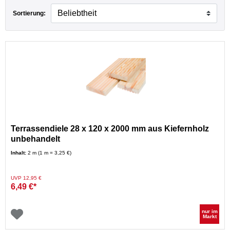
Sortierung:
ttform
Terrassendiele 28 x 120 x 2000 mm aus Kiefernholz
unbehandelt
Inhalt:
2 m (1 m = 3,25 €)
Preis reduziert von
auf
UVP 12,95 €
6,49 €*
nur im
Markt