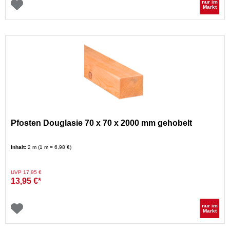
nur im
Markt
Pfosten Douglasie 70 x 70 x 2000 mm gehobelt
Inhalt:
2 m (1 m = 6,98 €)
Preis reduziert von
auf
UVP 17,95 €
13,95 €*
nur im
Markt