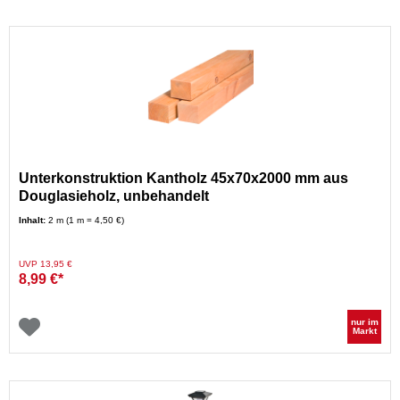
Unterkonstruktion Kantholz 45x70x2000 mm aus
Douglasieholz, unbehandelt
Inhalt:
2 m (1 m = 4,50 €)
Preis reduziert von
auf
UVP 13,95 €
8,99 €*
nur im
Markt