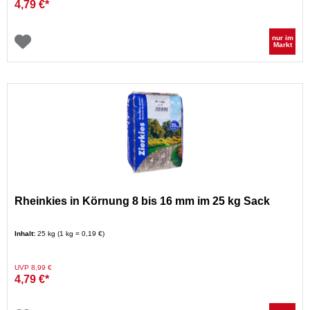
4,79 €*
nur im
Markt
Rheinkies in Körnung 8 bis 16 mm im 25 kg Sack
Inhalt:
25 kg (1 kg = 0,19 €)
Preis reduziert von
auf
UVP 8,99 €
4,79 €*