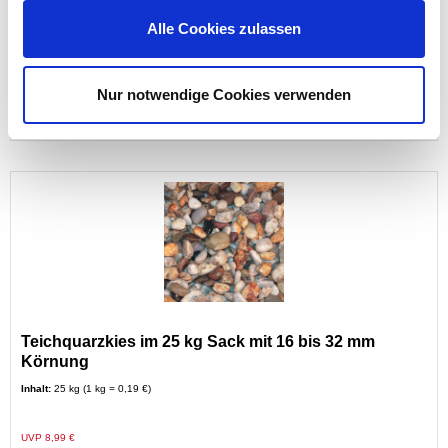
Alle Cookies zulassen
Preis reduziert von
auf
UVP 46,70 €
44,99 €*
Nur notwendige Cookies verwenden
Menge
Teichquarzkies im 25 kg Sack mit 16 bis 32 mm
Körnung
Inhalt:
25 kg (1 kg = 0,19 €)
Preis reduziert von
auf
UVP 8,99 €