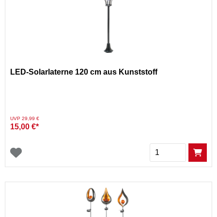
LED-Solarlaterne 120 cm aus Kunststoff
Preis reduziert von
auf
UVP 29,99 €
15,00 €*
Menge