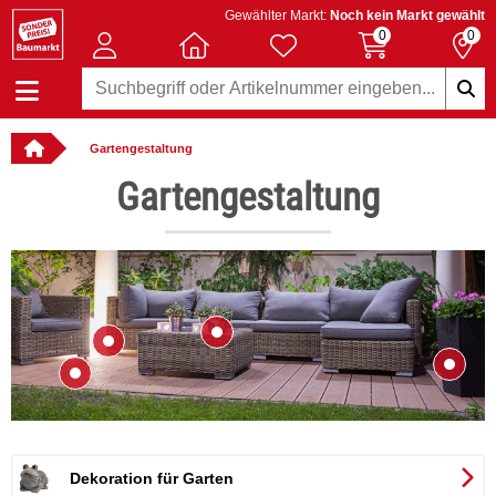
Gewählter Markt:
Noch kein Markt gewählt
0
0
Gartengestaltung
llbar
Gartengestaltung
bH & Co KG
Dekoration für Garten
R