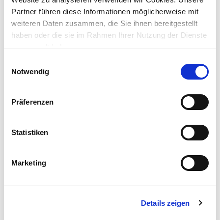
Partner führen diese Informationen möglicherweise mit
Inhalt:
25 kg (1 kg = 0,38 €)
weiteren Daten zusammen, die Sie ihnen bereitgestellt
haben oder die sie im Rahmen Ihrer Nutzung der Dienste
Preis reduziert von
auf
UVP 9,99 €
gesammelt haben.
9,49 €*
Einwilligungsauswahl
Notwendig
nur im
Markt
Präferenzen
Exklusiv nur online!
Statistiken
Marketing
Treppengeländer Edelstahl 80 cm
Details zeigen