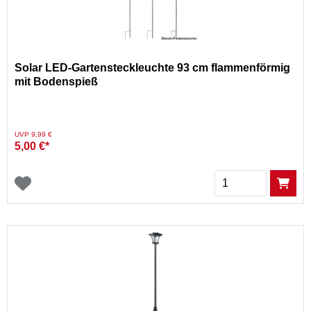
Solar LED-Gartensteckleuchte 93 cm flammenförmig
mit Bodenspieß
Preis reduziert von
auf
UVP 9,99 €
5,00 €*
Menge