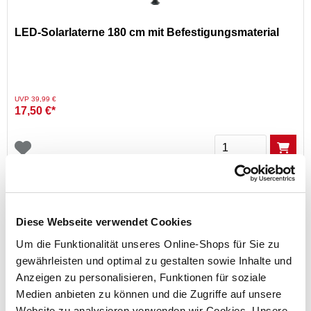
LED-Solarlaterne 180 cm mit Befestigungsmaterial
Preis reduziert von
auf
UVP 39,99 €
17,50 €*
Menge
Diese Webseite verwendet Cookies
Um die Funktionalität unseres Online-Shops für Sie zu
gewährleisten und optimal zu gestalten sowie Inhalte und
Anzeigen zu personalisieren, Funktionen für soziale
Medien anbieten zu können und die Zugriffe auf unsere
Marmorkies Carrara im 25 kg Sack
Website zu analysieren verwenden wir Cookies. Unsere