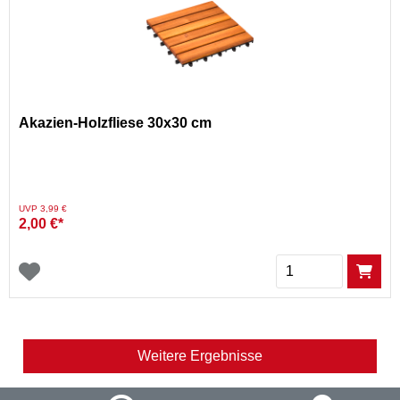
Akazien-Holzfliese 30x30 cm
Preis reduziert von
auf
UVP 3,99 €
2,00 €*
Menge
Weitere Ergebnisse