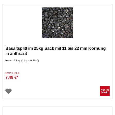
Basaltsplitt im 25kg Sack mit 11 bis 22 mm Körnung
in anthrazit
Inhalt:
25 kg (1 kg = 0,30 €)
Preis reduziert von
auf
UVP 9,99 €
7,49 €*
nur im
Markt