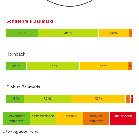
Sonderpreis Baumarkt
25 %
48 %
24 %
3
Hornbach
16 %
42 %
38 %
4
Globus Baumarkt
14 %
37 %
43 %
4
2
Vollkommen
Sehr zufrieden
Zufrieden
Weniger
Unzufrieden
zufrieden
zufrieden
alle Angaben in %