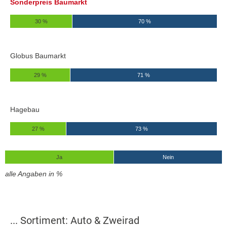
Sonderpreis Baumarkt
30 %
70 %
Globus Baumarkt
29 %
71 %
Hagebau
27 %
73 %
Ja
Nein
alle Angaben in %
... Sortiment: Auto & Zweirad