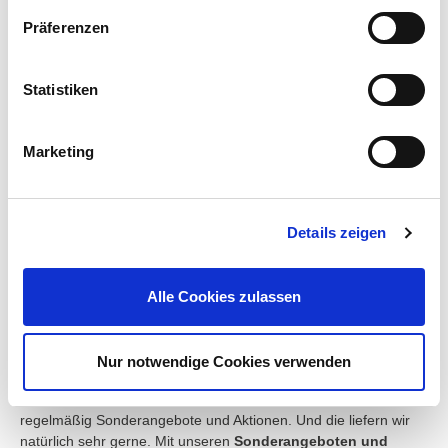
Globus Baumarkt
Präferenzen
17 %
29 %
42 %
10 %
2
Statistiken
Hornbach
Marketing
15 %
29 %
37 %
15 %
4
Vollkommen
Sehr zufrieden
Zufrieden
Weniger
Unzufrieden
zufrieden
zufrieden
Details zeigen
alle Angaben in %
Alle Cookies zulassen
Sonderangebote und Aktionen
Nur notwendige Cookies verwenden
Wenn Kunden zu uns kommen, erwarten sie zusätzlich zu
einem insgesamt guten Preis-Leistungs-Verhältnis auch
regelmäßig Sonderangebote und Aktionen. Und die liefern wir
natürlich sehr gerne. Mit unseren
Sonderangeboten und