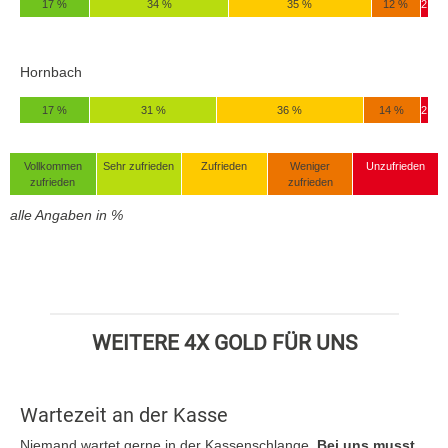
17 %
34 %
35 %
12 %
2
Hornbach
17 %
31 %
36 %
14 %
2
Vollkommen
Sehr zufrieden
Zufrieden
Weniger
Unzufrieden
zufrieden
zufrieden
alle Angaben in %
WEITERE 4X GOLD FÜR UNS
Wartezeit an der Kasse
Niemand wartet gerne in der Kassenschlange.
Bei uns musst