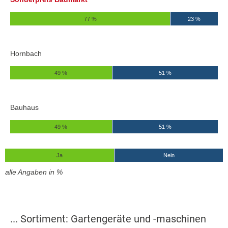
77 %
23 %
Hornbach
49 %
51 %
Bauhaus
49 %
51 %
Ja
Nein
alle Angaben in %
... Sortiment: Gartengeräte und -maschinen