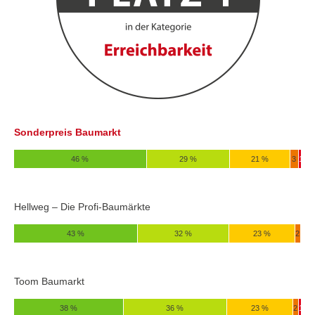
Sonderpreis Baumarkt
46 %
29 %
21 %
3
1
Hellweg – Die Profi-Baumärkte
43 %
32 %
23 %
2
Toom Baumarkt
38 %
36 %
23 %
2
1