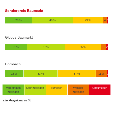
Sonderpreis Baumarkt
26 %
40 %
29 %
4
1
Globus Baumarkt
21 %
37 %
35 %
5
2
Hornbach
18 %
33 %
37 %
11 %
1
Vollkommen
Sehr zufrieden
Zufrieden
Weniger
Unzufrieden
zufrieden
zufrieden
alle Angaben in %