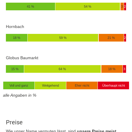
41 %
54 %
3
2
Hornbach
18 %
59 %
21 %
2
Globus Baumarkt
15 %
64 %
18 %
3
Voll und ganz
Weitgehend
Eher nicht
Überhaupt nicht
alle Angaben in %
Preise
Wie unser Name vermuten lässt, sind
unsere Preise meist