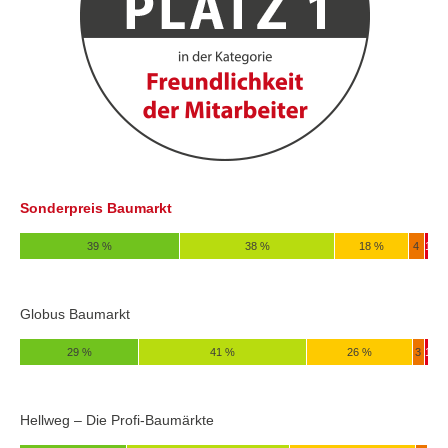
Sonderpreis Baumarkt
39 %
38 %
18 %
4
1
Globus Baumarkt
29 %
41 %
26 %
3
1
Hellweg – Die Profi-Baumärkte