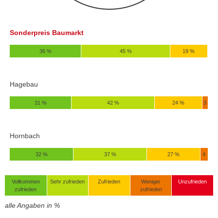
Sonderpreis Baumarkt
36 %
45 %
19 %
Hagebau
31 %
42 %
24 %
3
Hornbach
32 %
37 %
27 %
4
Vollkommen
Sehr zufrieden
Zufrieden
Weniger
Unzufrieden
zufrieden
zufrieden
alle Angaben in %