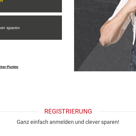
en
ver sparen
cher-Punkte
.
REGISTRIERUNG
Ganz einfach anmelden und clever sparen!