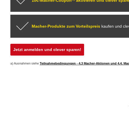
10€-Macher-Coupon
aktivieren und clever spar
Macher-Produkte zum Vorteilspreis
kaufen und cle
Jetzt anmelden und clever sparen!
a) Ausnahmen siehe
Teilnahmebedingungen - 4.3 Macher-Aktionen und 4.4. Ma