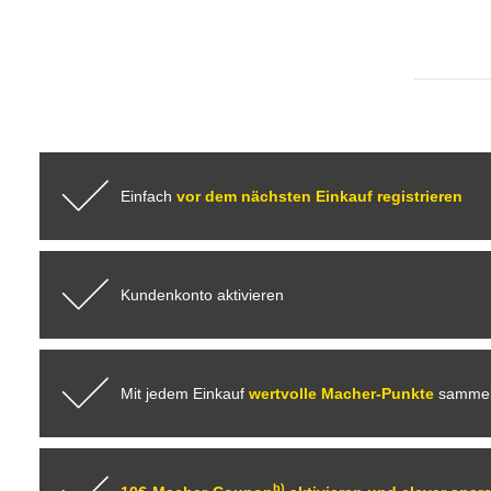
Einfach
vor dem nächsten Einkauf registrieren
Kundenkonto aktivieren
Mit jedem Einkauf
wertvolle Macher-Punkte
sammeln
b)