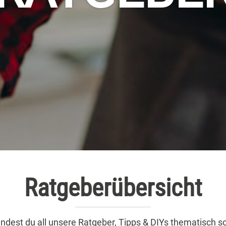
Ratgeberübersicht
findest du all unsere Ratgeber, Tipps & DIYs thematisch sor