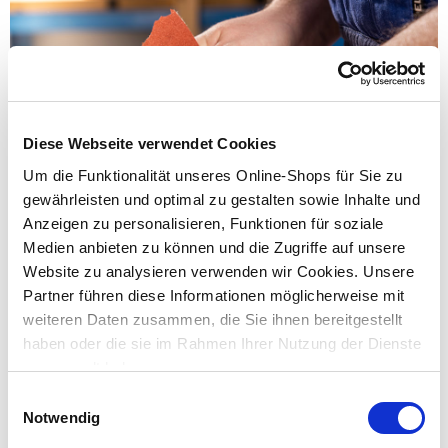
Diese Webseite verwendet Cookies
Um die Funktionalität unseres Online-Shops für Sie zu
gewährleisten und optimal zu gestalten sowie Inhalte und
Anzeigen zu personalisieren, Funktionen für soziale
Medien anbieten zu können und die Zugriffe auf unsere
Website zu analysieren verwenden wir Cookies. Unsere
Partner führen diese Informationen möglicherweise mit
3. Schleife die Flächen und Kanten der Holzleiste ab und
weiteren Daten zusammen, die Sie ihnen bereitgestellt
raue das Metall des Rechenkopfs etwas an. Entferne danach
haben oder die sie im Rahmen Ihrer Nutzung der Dienste
den Holz- und Metallstaub.
gesammelt haben.
Einwilligungsauswahl
Notwendig