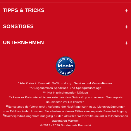
TIPPS & TRICKS
SONSTIGES
UNTERNEHMEN
* Alle Preise in Euro inkl. MwSt. und zzgl. Service- und Versandkosten.
** Ausgenommen Speditions- und Sperrgutzuschläge
*** Nur in teilnehmenden Märkten
Es kann zu Preisunterschieden zwischen dem Onlineshop und unseren Sonderpreis
Baumärkten vor Ort kommen.
1)
Nur solange der Vorrat reicht. Aufgrund der Nachfrage kann es zu Lieferverzögerungen
oder Fehlbeständen kommen. Sie erhalten in diesen Fällen eine separate Benachrichtigung.
2)
Macherprodukt-Angebote nur gültig für den aktuellen Werbezeitraum und in teilnehmenden
stationären Märkten.
© 2013 - 2026 Sonderpreis Baumarkt