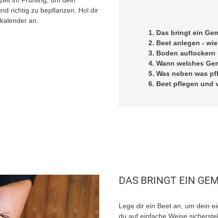
d richtig zu bepflanzen. Hol dir
tkalender an.
1. Das bringt ein G
2. Beet anlegen - w
3. Boden auflockern
4. Wann welches Ge
5. Was neben was pf
6. Beet pflegen und 
DAS BRINGT EIN GE
Lege dir ein Beet an, um dein 
du auf einfache Weise sicherste