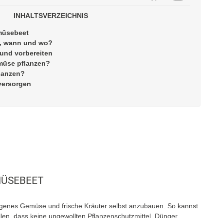
INHALTSVERZEICHNIS
emüsebeet
ie, wann und wo?
 und vorbereiten
müse pflanzen?
lanzen?
versorgen
MÜSEBEET
eigenes Gemüse und frische Kräuter selbst anzubauen. So kannst
llen, dass keine ungewollten Pflanzenschutzmittel, Dünger,