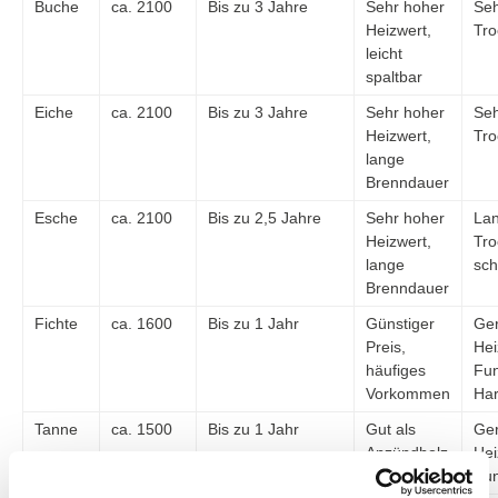
Buche
ca. 2100
Bis zu 3 Jahre
Sehr hoher
Seh
Heizwert,
Tr
leicht
spaltbar
Eiche
ca. 2100
Bis zu 3 Jahre
Sehr hoher
Seh
Heizwert,
Tr
lange
Brenndauer
Esche
ca. 2100
Bis zu 2,5 Jahre
Sehr hoher
La
Heizwert,
Tro
lange
sch
Brenndauer
Fichte
ca. 1600
Bis zu 1 Jahr
Günstiger
Ger
Preis,
Hei
häufiges
Fun
Vorkommen
Ha
Tanne
ca. 1500
Bis zu 1 Jahr
Gut als
Ger
Anzündholz
Hei
geeignet
Fu