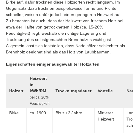
Birke auf, dafür trocknen diese Holzsorten recht langsam. Im
Gegensatz dazu trocknen beispielsweise Tanne und Fichte
schneller, weisen dafür jedoch einen geringeren Heizwert auf.
Zu beachten ist auch, dass der Heizwert von frischem Holz bei
etwa der Hälfte von getrocknetem Holz (ca. 15-20%
Feuchtigkeit) liegt, weshalb die richtige Lagerung und
Trocknung des selbstgemachten Brennholzes wichtig ist.
Allgemein lässt sich feststellen, dass Nadelhölzer schlechter als
Brennholz geeignet sind als das Holz von Laubbäumen.
Eigenschaften einiger ausgewählter Holzarten
Heizwert
in
Holzart
kWh/RM
Trocknungsdauer
Vorteile
Nac
bei ca. 20%
Feuchtigkeit
Birke
ca. 1900
Bis zu 2 Jahre
Mittlerer
La
Heizwert
Tro
sch