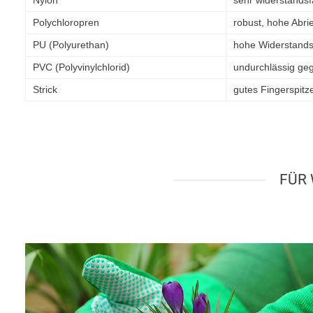
Polychloropren
robust, hohe Abri
PU (Polyurethan)
hohe Widerstandsfä
PVC (Polyvinylchlorid)
undurchlässig geg
Strick
gutes Fingerspitz
FÜR 