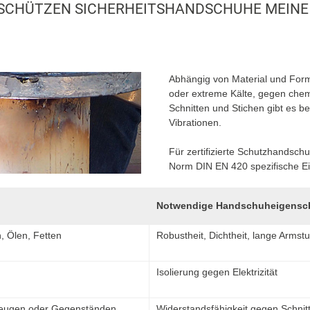
SCHÜTZEN SICHERHEITSHANDSCHUHE MEINE
Abhängig von Material und For
oder extreme Kälte, gegen chem
Schnitten und Stichen gibt es 
Vibrationen.
Für zertifizierte Schutzhandsch
Norm DIN EN 420 spezifische Ei
Notwendige Handschuheigensc
, Ölen, Fetten
Robustheit, Dichtheit, lange Armst
Isolierung gegen Elektrizität
kzeugen oder Gegenständen
Widerstandsfähigkeit gegen Schnit