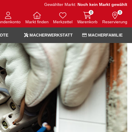
Gewählter Markt:
Noch kein Markt gewählt
0
0
undenkonto
Markt finden
Merkzettel
Warenkorb
Reservierung
OTE
MACHERWERKSTATT
MACHERFAMILIE