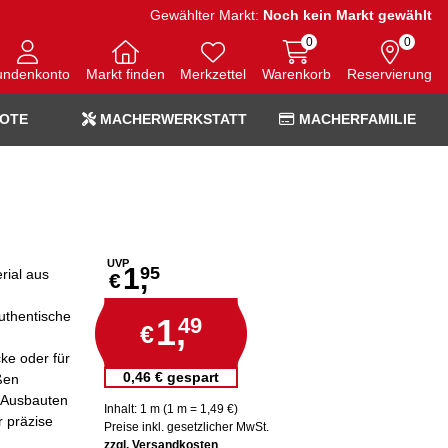
Gewählter Markt:
Noch kein Markt gewählt
0
0
undenkonto
Markt finden
Merkzettel
Warenkorb
Reservierung
OTE
MACHERWERKSTATT
MACHERFAMILIE
UVP
1,
95
rial aus
€
uthentische
1,
49
€
ke oder für
0,46 € gespart
ßen
 Ausbauten
Inhalt: 1 m (1 m = 1,49 €)
r präzise
Preise inkl. gesetzlicher MwSt.
zzgl. Versandkosten