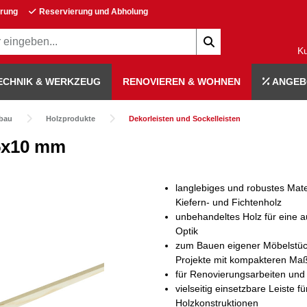
erung
Reservierung und Abholung
K
ECHNIK & WERKZEUG
RENOVIEREN & WOHNEN
ANGEB
bau
Holzprodukte
Dekorleisten und Sockelleisten
x5x10 mm
langlebiges und robustes Mate
Kiefern- und Fichtenholz
unbehandeltes Holz für eine a
Optik
zum Bauen eigener Möbelstüc
Projekte mit kompakteren Ma
für Renovierungsarbeiten und
vielseitig einsetzbare Leiste fü
Holzkonstruktionen