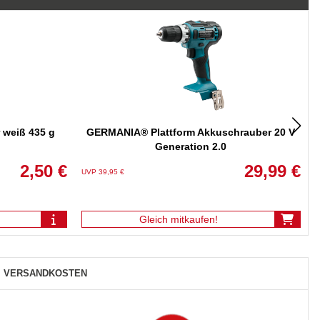
 weiß 435 g
GERMANIA® Plattform Akkuschrauber 20 V
Generation 2.0
2,50 €
29,99 €
I
UVP 39,95 €
U
Gleich mitkaufen!
VERSANDKOSTEN