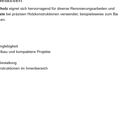
rbelassen
nholz
eignet sich hervorragend für diverse Renovierungsarbeiten und
ste
bei präzisen Holzkonstruktionen verwendet, beispielsweise zum Ba
ßen.
nglebigkeit
belbau und kompaktere Projekte
Gestaltung
onstruktionen im Innenbereich