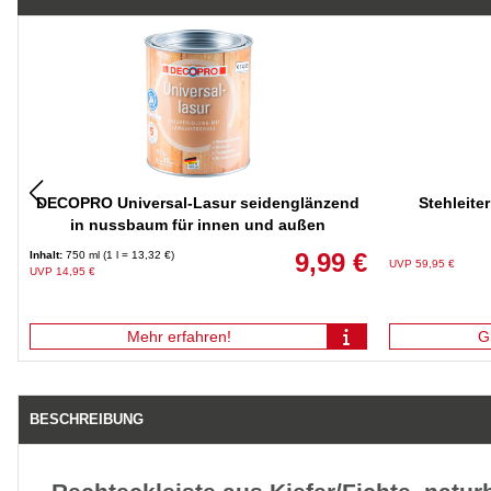
DECOPRO Universal-Lasur seidenglänzend
Stehleite
in nussbaum für innen und außen
9,99 €
Inhalt:
750 ml (1 l = 13,32 €)
UVP 59,95 €
UVP 14,95 €
Mehr erfahren!
G
BESCHREIBUNG