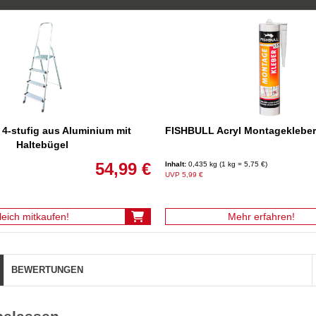
r 4-stufig aus Aluminium mit
FISHBULL Acryl Montagekleber
Haltebügel
54,99 €
Inhalt:
0,435 kg (1 kg = 5,75 €)
UVP 5,99 €
leich mitkaufen!
Mehr erfahren!
BEWERTUNGEN