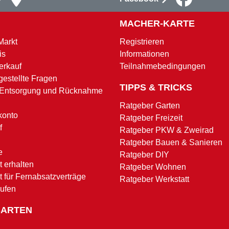
MACHER-KARTE
Markt
Registrieren
is
Informationen
erkauf
Teilnahmebedingungen
gestellte Fragen
TIPPS & TRICKS
 Entsorgung und Rücknahme
Ratgeber Garten
konto
Ratgeber Freizeit
f
Ratgeber PKW & Zweirad
Ratgeber Bauen & Sanieren
e
Ratgeber DIY
 erhalten
Ratgeber Wohnen
t für Fernabsatzverträge
Ratgeber Werkstatt
rufen
SARTEN