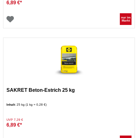
6,89 €*
nur im
Markt
SAKRET Beton-Estrich 25 kg
Inhalt:
25 kg (1 kg = 0,28 €)
Preis reduziert von
auf
UVP 7,29 €
6,89 €*