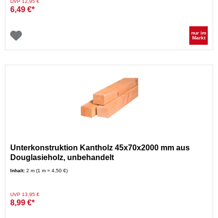
Preis reduziert von
auf
UVP 12,95 €
6,49 €*
nur im
Markt
Unterkonstruktion Kantholz 45x70x2000 mm aus
Douglasieholz, unbehandelt
Inhalt:
2 m (1 m = 4,50 €)
Preis reduziert von
auf
UVP 13,95 €
8,99 €*