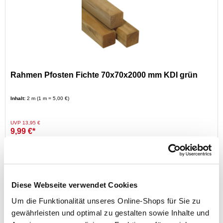
Rahmen Pfosten Fichte 70x70x2000 mm KDI grün
Inhalt:
2 m (1 m = 5,00 €)
Preis reduziert von
auf
UVP 13,95 €
9,99 €*
nur im
Markt
Diese Webseite verwendet Cookies
Um die Funktionalität unseres Online-Shops für Sie zu
gewährleisten und optimal zu gestalten sowie Inhalte und