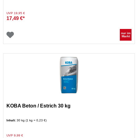
Preis reduziert von
auf
UVP 19,95 €
17,49 €*
nur im
Markt
KOBA Beton / Estrich 30 kg
Inhalt:
30 kg (1 kg = 0,23 €)
Preis reduziert von
auf
UVP 9,99 €