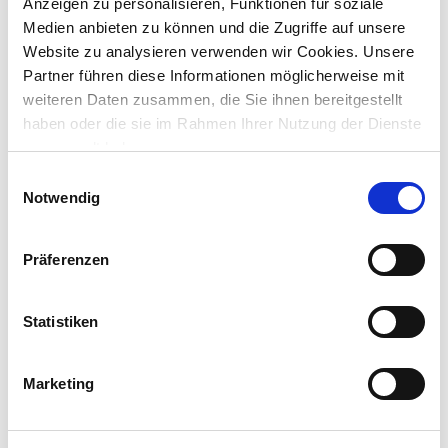
Anzeigen zu personalisieren, Funktionen für soziale
Medien anbieten zu können und die Zugriffe auf unsere
Website zu analysieren verwenden wir Cookies. Unsere
Partner führen diese Informationen möglicherweise mit
weiteren Daten zusammen, die Sie ihnen bereitgestellt
Einkehrsand 25 kg aus Quarz hell 0,1 – 1 mm
haben oder die sie im Rahmen Ihrer Nutzung der Dienste
gesammelt haben.
Inhalt:
25 kg (1 kg = 0,26 €)
Einwilligungsauswahl
Notwendig
Preis reduziert von
auf
UVP 7,49 €
6,49 €*
Präferenzen
nur im
Markt
Statistiken
Marketing