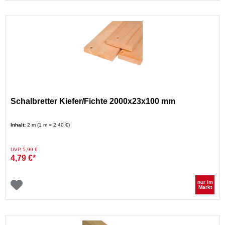
Schalbretter Kiefer/Fichte 2000x23x100 mm
Inhalt:
2 m (1 m = 2,40 €)
Preis reduziert von
auf
UVP 5,99 €
4,79 €*
nur im
Markt