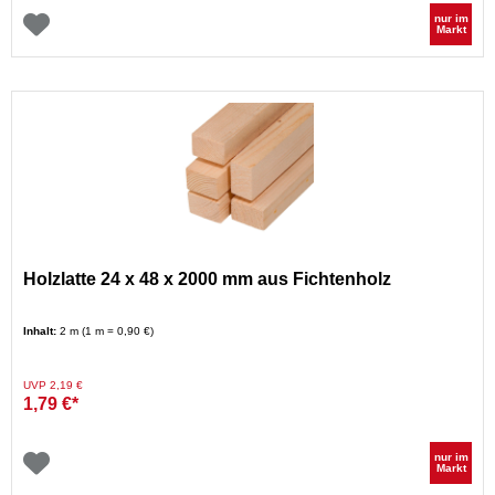
nur im
Markt
Holzlatte 24 x 48 x 2000 mm aus Fichtenholz
Inhalt:
2 m (1 m = 0,90 €)
Preis reduziert von
auf
UVP 2,19 €
1,79 €*
nur im
Markt