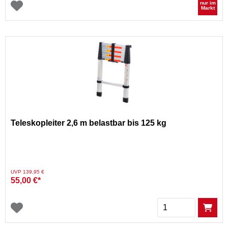
nur im
Markt
Teleskopleiter 2,6 m belastbar bis 125 kg
Preis reduziert von
auf
UVP 139,95 €
55,00 €*
Menge