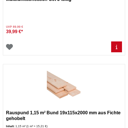
Preis reduziert von
auf
UVP 89,99 €
39,99 €*
Rauspund 1,15 m² Bund 19x115x2000 mm aus Fichte
gehobelt
Inhalt:
1,15 m² (1 m² = 15,21 €)