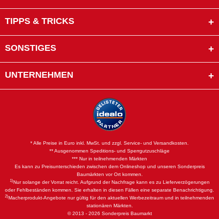
TIPPS & TRICKS
SONSTIGES
UNTERNEHMEN
* Alle Preise in Euro inkl. MwSt. und zzgl. Service- und Versandkosten.
** Ausgenommen Speditions- und Sperrgutzuschläge
*** Nur in teilnehmenden Märkten
Es kann zu Preisunterschieden zwischen dem Onlineshop und unseren Sonderpreis
Baumärkten vor Ort kommen.
1)
Nur solange der Vorrat reicht. Aufgrund der Nachfrage kann es zu Lieferverzögerungen
oder Fehlbeständen kommen. Sie erhalten in diesen Fällen eine separate Benachrichtigung.
2)
Macherprodukt-Angebote nur gültig für den aktuellen Werbezeitraum und in teilnehmenden
stationären Märkten.
© 2013 - 2026 Sonderpreis Baumarkt