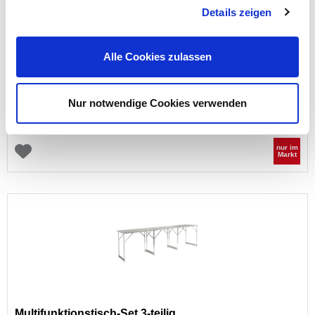
Details zeigen
Mörtelwanne eckig 90 Liter
Alle Cookies zulassen
Nur notwendige Cookies verwenden
Preis reduziert von
auf
UVP 9,99 €
6,99 €*
nur im
Markt
Multifunktionstisch-Set 3-teilig