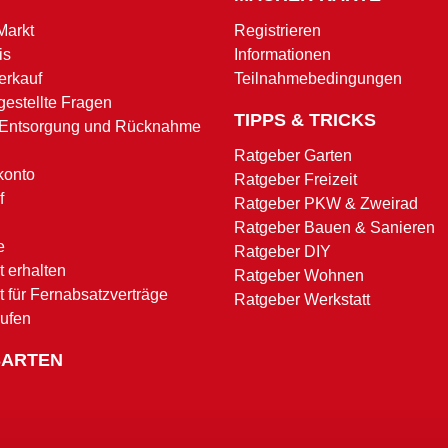
Markt
Registrieren
is
Informationen
erkauf
Teilnahmebedingungen
gestellte Fragen
TIPPS & TRICKS
 Entsorgung und Rücknahme
Ratgeber Garten
konto
Ratgeber Freizeit
f
Ratgeber PKW & Zweirad
Ratgeber Bauen & Sanieren
e
Ratgeber DIY
 erhalten
Ratgeber Wohnen
t für Fernabsatzverträge
Ratgeber Werkstatt
rufen
SARTEN