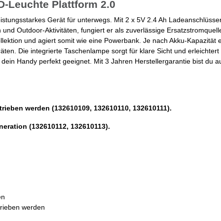
Leuchte Plattform 2.0
 leistungsstarkes Gerät für unterwegs. Mit 2 x 5V 2.4 Ah Ladeanschlüss
 und Outdoor-Aktivitäten, fungiert er als zuverlässige Ersatzstromquell
llektion und agiert somit wie eine Powerbank. Je nach Akku-Kapazität e
. Die integrierte Taschenlampe sorgt für klare Sicht und erleichtert 
dein Handy perfekt geeignet. Mit 3 Jahren Herstellergarantie bist du a
trieben werden (132610109, 132610110, 132610111).
neration (132610112, 132610113).
en
trieben werden