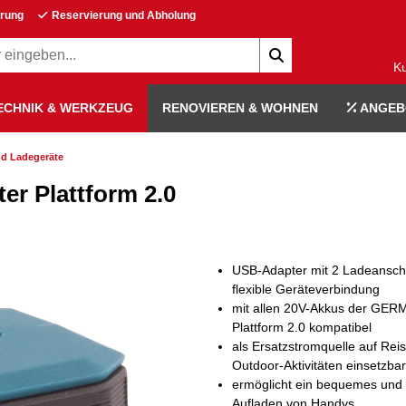
erung
Reservierung und Abholung
K
ECHNIK & WERKZEUG
RENOVIEREN & WOHNEN
ANGEB
d Ladegeräte
 Plattform 2.0
USB-Adapter mit 2 Ladeansch
flexible Geräteverbindung
mit allen 20V-Akkus der GE
Plattform 2.0 kompatibel
als Ersatzstromquelle auf Rei
Outdoor-Aktivitäten einsetzbar
ermöglicht ein bequemes und 
Aufladen von Handys