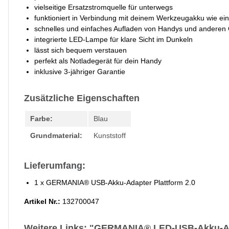
vielseitige Ersatzstromquelle für unterwegs
funktioniert in Verbindung mit deinem Werkzeugakku wie e
schnelles und einfaches Aufladen von Handys und anderen 
integrierte LED-Lampe für klare Sicht im Dunkeln
lässt sich bequem verstauen
perfekt als Notladegerät für dein Handy
inklusive 3-jähriger Garantie
Zusätzliche Eigenschaften
Farbe:
Blau
Grundmaterial:
Kunststoff
Lieferumfang:
1 x GERMANIA® USB-Akku-Adapter Plattform 2.0
Artikel Nr.:
132700047
Weitere Links: "GERMANIA® LED-USB-Akku-Ada