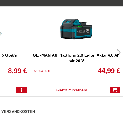
5 Gbit/s
GERMANIA® Plattform 2.0 Li-Ion Akku 4.0 Ah
mit 20 V
8,99 €
44,99 €
UVP 54,95 €
U
Gleich mitkaufen!
VERSANDKOSTEN