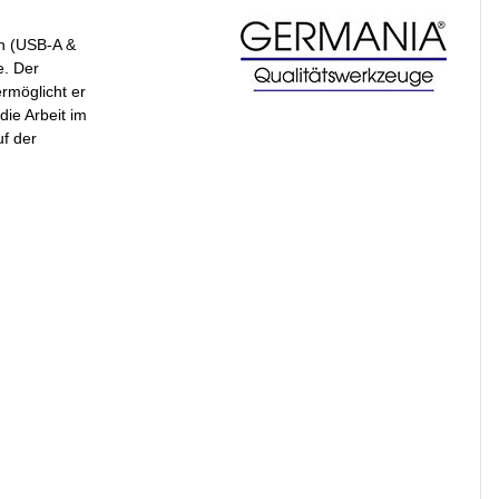
en (USB-A &
e. Der
rmöglicht er
die Arbeit im
uf der