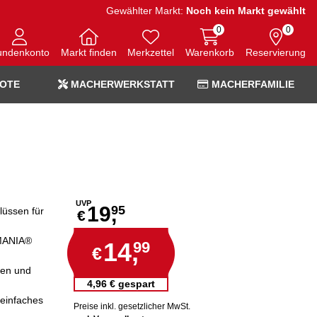
Gewählter Markt:
Noch kein Markt gewählt
0
0
undenkonto
Markt finden
Merkzettel
Warenkorb
Reservierung
OTE
MACHERWERKSTATT
MACHERFAMILIE
UVP
19,
95
lüssen für
€
RMANIA®
14,
99
€
sen und
4,96 € gespart
einfaches
Preise inkl. gesetzlicher MwSt.