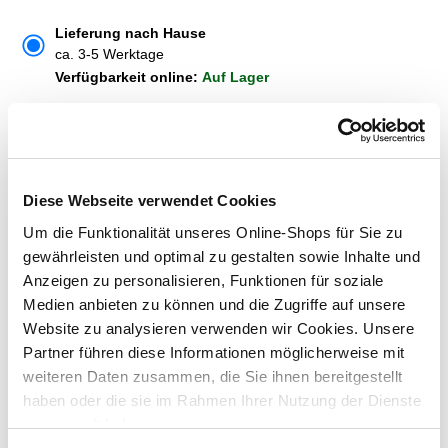
Lieferung nach Hause
ca. 3-5 Werktage
Verfügbarkeit online:
Auf Lager
Um Abholung im Markt nutzen zu können, wähle zunächst
einen Markt
Verfügbarkeit:
Diese Webseite verwendet Cookies
Jetzt prüfen und Markt auswählen
Um die Funktionalität unseres Online-Shops für Sie zu
Menge
gewährleisten und optimal zu gestalten sowie Inhalte und
Anzeigen zu personalisieren, Funktionen für soziale
In den Warenkorb
Medien anbieten zu können und die Zugriffe auf unsere
Website zu analysieren verwenden wir Cookies. Unsere
Merken
Partner führen diese Informationen möglicherweise mit
weiteren Daten zusammen, die Sie ihnen bereitgestellt
haben oder die sie im Rahmen Ihrer Nutzung der Dienste
ZUBEHÖR UND PASSENDE ARTIKEL:
gesammelt haben.