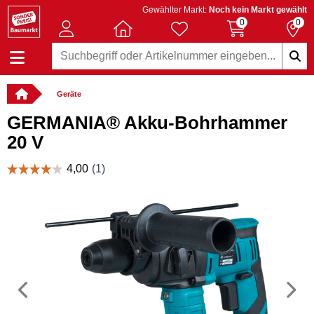
Gewählter Markt:
Noch kein Markt gewählt
0
0
Geräte
GERMANIA® Akku-Bohrhammer
20 V
Vorheriges
N