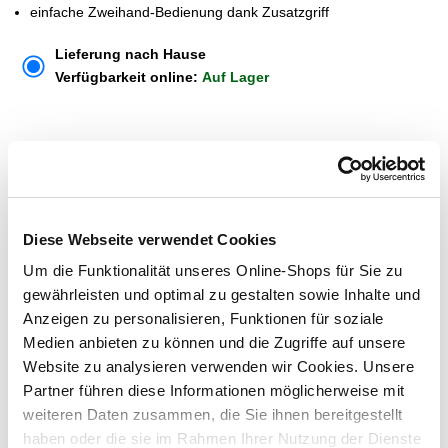
einfache Zweihand-Bedienung dank Zusatzgriff
Lieferung nach Hause
Verfügbarkeit online:
Auf Lager
Um Abholung im Markt nutzen zu können, wähle zunächst
einen Markt
Verfügbarkeit:
Jetzt prüfen und Markt auswählen
Diese Webseite verwendet Cookies
Um die Funktionalität unseres Online-Shops für Sie zu
Menge
gewährleisten und optimal zu gestalten sowie Inhalte und
In den Warenkorb
Anzeigen zu personalisieren, Funktionen für soziale
Medien anbieten zu können und die Zugriffe auf unsere
Website zu analysieren verwenden wir Cookies. Unsere
Merken
Partner führen diese Informationen möglicherweise mit
weiteren Daten zusammen, die Sie ihnen bereitgestellt
ZUBEHÖR UND PASSENDE ARTIKEL:
haben oder die sie im Rahmen Ihrer Nutzung der Dienste