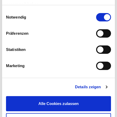
gesammelt haben.
Einwilligungsauswahl
Notwendig
Präferenzen
GERMANIA® Li-Ion Akku 4,0 Ah mit 20 V
Statistiken
44,99 €
UVP 49,95 €
Marketing
Gleich mitkaufen!
Details zeigen
Beschreibung
Der Akku Bohrhammer von GERMANIA® mit Zusatzhandgriff ist
Alle Cookies zulassen
mit seinen zwei Funktionen: Bohren und Hammerbohren
universell einsetzbar.