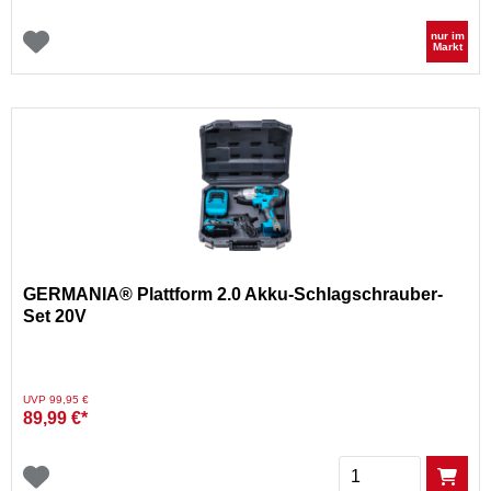
nur im
Markt
GERMANIA® Plattform 2.0 Akku-Schlagschrauber-
Set 20V
Preis reduziert von
auf
UVP 99,95 €
89,99 €*
Menge