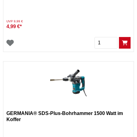
aumarkt
Preis reduziert von
auf
UVP 9,99 €
4,99 €*
Menge
GERMANIA® SDS-Plus-Bohrhammer 1500 Watt im
Koffer