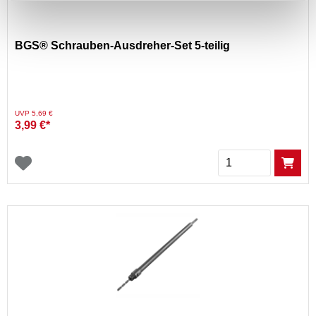
BGS® Schrauben-Ausdreher-Set 5-teilig
Preis reduziert von
auf
UVP 5,69 €
3,99 €*
Menge