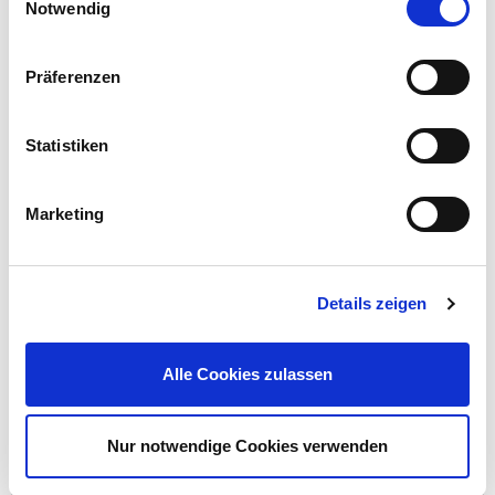
Notwendig
Präferenzen
Schrauben-Ausdreher-Set 5-teilig
Statistiken
Marketing
Preis reduziert von
auf
UVP 9,99 €
6,49 €*
Menge
Details zeigen
Alle Cookies zulassen
Nur notwendige Cookies verwenden