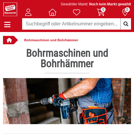
Gewählter Markt:
Noch kein Markt gewählt
0
0
Bohrmaschinen und Bohrhämmer
: online bestellbar
Bohrmaschinen und
Bohrhämmer