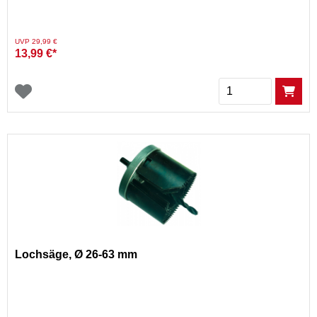
Preis reduziert von
auf
UVP 29,99 €
13,99 €*
Menge
Lochsäge, Ø 26-63 mm