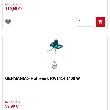
Preis reduziert von
auf
UVP 189,95 €
119,99 €*
Menge
GERMANIA® Rührwerk RW1414 1400 W
Preis reduziert von
auf
UVP 99,95 €
59,99 €*