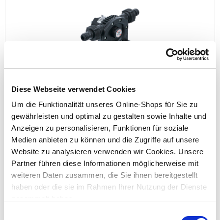
BGS Bohrmaschinen Pumpe 1/2" Anschluß 1000L/h
Diese Webseite verwendet Cookies
Um die Funktionalität unseres Online-Shops für Sie zu
gewährleisten und optimal zu gestalten sowie Inhalte und
Anzeigen zu personalisieren, Funktionen für soziale
Preis reduziert von
auf
UVP 9,99 €
4,99 €*
Medien anbieten zu können und die Zugriffe auf unsere
Website zu analysieren verwenden wir Cookies. Unsere
nur im
Partner führen diese Informationen möglicherweise mit
Markt
weiteren Daten zusammen, die Sie ihnen bereitgestellt
haben oder die sie im Rahmen Ihrer Nutzung der Dienste
gesammelt haben.
Einwilligungsauswahl