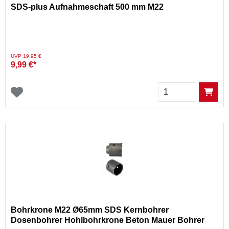
SDS-plus Aufnahmeschaft 500 mm M22
Preis reduziert von
auf
UVP 19,95 €
9,99 €*
Menge
Bohrkrone M22 Ø65mm SDS Kernbohrer
Dosenbohrer Hohlbohrkrone Beton Mauer Bohrer