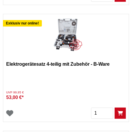
Exklusiv nur online!
Elektrogerätesatz 4-teilig mit Zubehör - B-Ware
Preis reduziert von
auf
UVP 99,95 €
53,00 €*
Menge