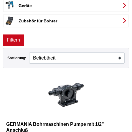
Geräte
esmann Werkzeuge
Zubehör für Bohrer
zeuge
Filtern
ttform
Sortierung:
many
GERMANIA Bohrmaschinen Pumpe mit 1/2"
MAX®
Anschluß