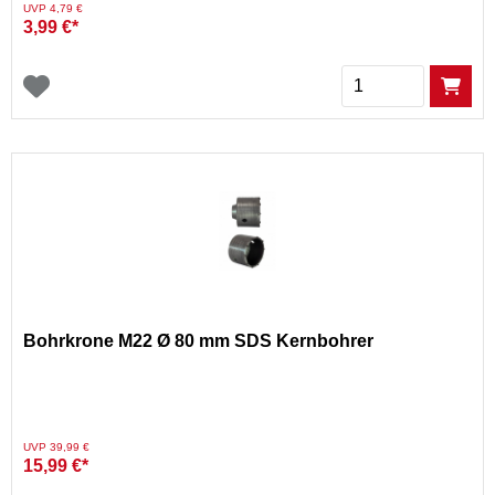
Preis reduziert von
auf
UVP 4,79 €
3,99 €*
Menge
Bohrkrone M22 Ø 80 mm SDS Kernbohrer
Preis reduziert von
auf
UVP 39,99 €
15,99 €*