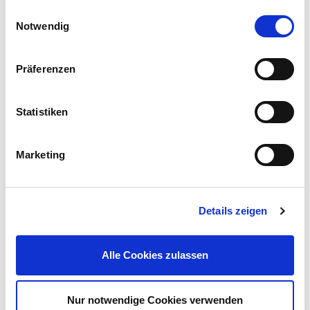
Einwilligungsauswahl
Notwendig
Präferenzen
GERMANIA® Bit-Satz 32-teilig inkl. Aufbewahrungsbox
Statistiken
6,99 €
UVP 9,99 €
Marketing
Gleich mitkaufen!
Details zeigen
Beschreibung
Alle Cookies zulassen
Das GERMANIA® Akkuschrauber-Set Brushless 20 V ist ein
robustes und leistungsfähiges Werkzeug für anspruchsvolle
Heimwerker.
mehr
Nur notwendige Cookies verwenden