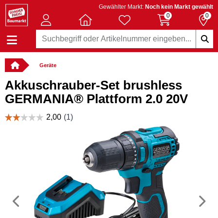
Gewählter Markt:
Noch kein Markt gewählt
0
0
Geräte
Akkuschrauber-Set brushless
GERMANIA® Plattform 2.0 20V
Vorheriges
N