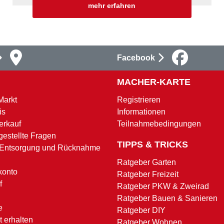
mehr erfahren
Facebook
MACHER-KARTE
Markt
Registrieren
is
Informationen
erkauf
Teilnahmebedingungen
gestellte Fragen
TIPPS & TRICKS
 Entsorgung und Rücknahme
Ratgeber Garten
konto
Ratgeber Freizeit
f
Ratgeber PKW & Zweirad
Ratgeber Bauen & Sanieren
e
Ratgeber DIY
 erhalten
Ratgeber Wohnen