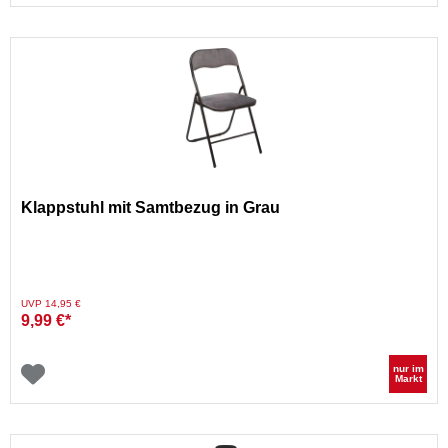
Klappstuhl mit Samtbezug in Grau
Preis reduziert von
auf
UVP 14,95 €
9,99 €*
nur im
Markt