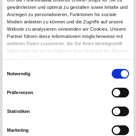
gewährleisten und optimal zu gestalten sowie Inhalte und
Anzeigen zu personalisieren, Funktionen für soziale
Medien anbieten zu können und die Zugriffe auf unsere
Website zu analysieren verwenden wir Cookies. Unsere
Duschhocker höhenverstellbar mit 120 kg
Partner führen diese Informationen möglicherweise mit
Belastbarkeit
weiteren Daten zusammen, die Sie ihnen bereitgestellt
haben oder die sie im Rahmen Ihrer Nutzung der Dienste
gesammelt haben.
Preis reduziert von
auf
UVP 34,95 €
21,99 €*
Einwilligungsauswahl
Notwendig
Menge
Präferenzen
Exklusiv nur online!
Statistiken
Marketing