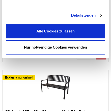
Duschstuhl höhenverstellbar mit 120 kg Belastbarkeit
Details zeigen
Alle Cookies zulassen
Preis reduziert von
auf
UVP 39,95 €
25,00 €*
Nur notwendige Cookies verwenden
Menge
Exklusiv nur online!