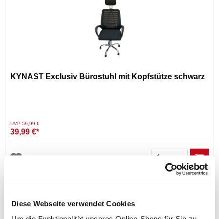
KYNAST Exclusiv Bürostuhl mit Kopfstütze schwarz
Preis reduziert von
auf
UVP 59,99 €
39,99 €*
Menge
Diese Webseite verwendet Cookies
Exklusiv nur online!
Um die Funktionalität unseres Online-Shops für Sie zu