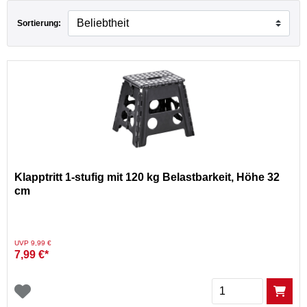
Sortierung:
Klapptritt 1-stufig mit 120 kg Belastbarkeit, Höhe 32
cm
Preis reduziert von
auf
UVP 9,99 €
7,99 €*
Menge