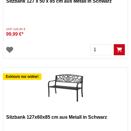
Sitzbank 127 x 50 x 85 cm aus Metall in Schwarz
Preis reduziert von
auf
UVP 149,95 €
99,99 €*
Menge
Exklusiv nur online!
Sitzbank 127x60x85 cm aus Metall in Schwarz