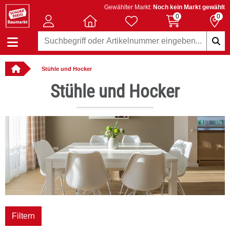
Gewählter Markt:
Noch kein Markt gewählt
0
0
Stühle und Hocker
: online bestellbar
Stühle und Hocker
iv
Filtern