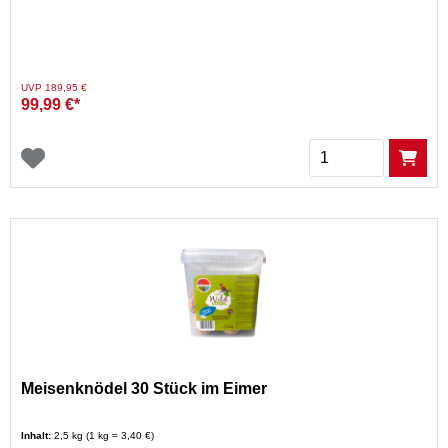
Preis reduziert von
auf
UVP 189,95 €
99,99 €*
Menge
Meisenknödel 30 Stück im Eimer
Inhalt:
2,5 kg (1 kg = 3,40 €)