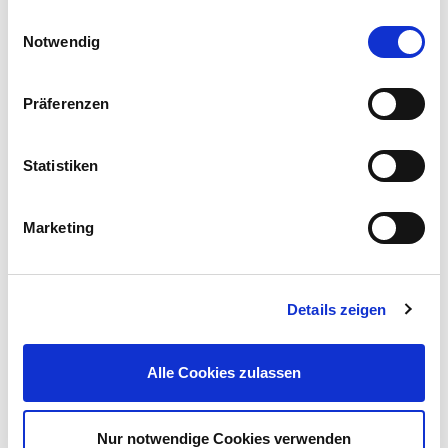
Einwilligungsauswahl
Notwendig
Präferenzen
Statistiken
Spezial Teichsticks bunt 6 Liter
Marketing
Inhalt:
6 l (1 l = 0,67 €)
Preis reduziert von
auf
UVP 6,99 €
3,99 €*
Details zeigen
nur im
Markt
Alle Cookies zulassen
Nur notwendige Cookies verwenden