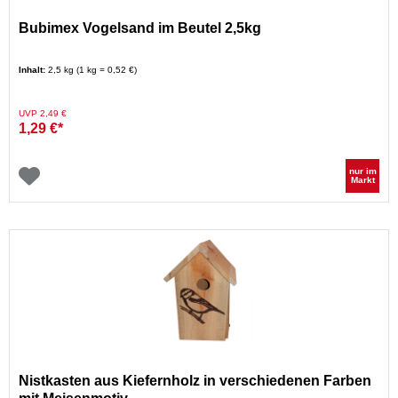
Bubimex Vogelsand im Beutel 2,5kg
Inhalt:
2,5 kg (1 kg = 0,52 €)
Preis reduziert von
auf
UVP 2,49 €
1,29 €*
nur im
Markt
Nistkasten aus Kiefernholz in verschiedenen Farben