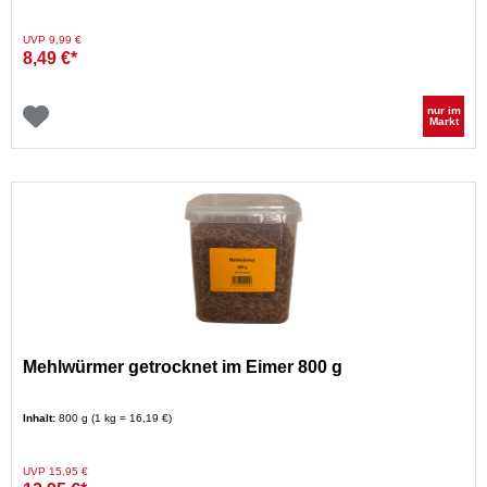
Preis reduziert von
auf
UVP 9,99 €
8,49 €*
nur im
Markt
Mehlwürmer getrocknet im Eimer 800 g
Inhalt:
800 g (1 kg = 16,19 €)
Preis reduziert von
auf
UVP 15,95 €