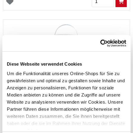
Diese Webseite verwendet Cookies
Bubisticks Teichsticks Spezial-Fischfutter 10,5 Liter
Um die Funktionalität unseres Online-Shops für Sie zu
gewährleisten und optimal zu gestalten sowie Inhalte und
Inhalt:
10 l (1 l = 0,80 €)
Anzeigen zu personalisieren, Funktionen für soziale
Medien anbieten zu können und die Zugriffe auf unsere
Preis reduziert von
auf
UVP 14,95 €
Website zu analysieren verwenden wir Cookies. Unsere
7,99 €*
Partner führen diese Informationen möglicherweise mit
weiteren Daten zusammen, die Sie ihnen bereitgestellt
nur im
Markt
haben oder die sie im Rahmen Ihrer Nutzung der Dienste
gesammelt haben.