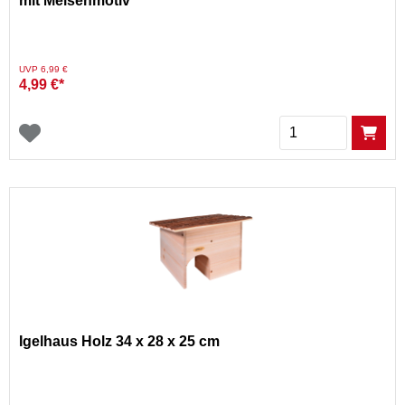
mit Meisenmotiv
Preis reduziert von
auf
UVP 6,99 €
4,99 €*
Menge
Igelhaus Holz 34 x 28 x 25 cm