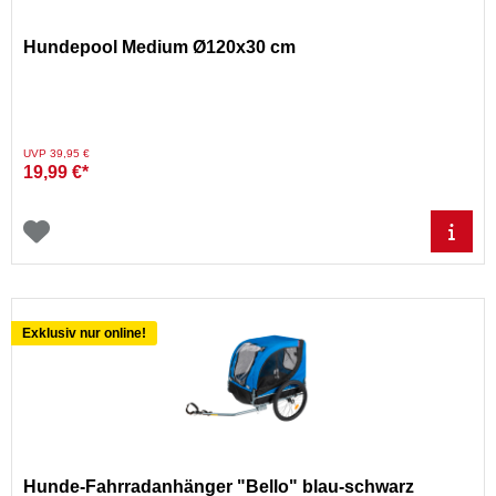
Hundepool Medium Ø120x30 cm
Preis reduziert von
auf
UVP 39,95 €
19,99 €*
Exklusiv nur online!
Hunde-Fahrradanhänger "Bello" blau-schwarz