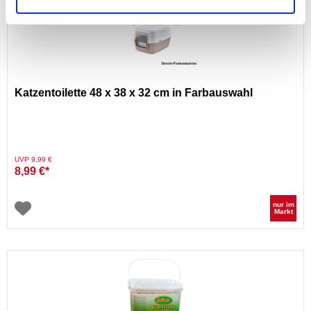
Katzentoilette 48 x 38 x 32 cm in Farbauswahl
Preis reduziert von
auf
UVP 9,99 €
8,99 €*
nur im
Markt