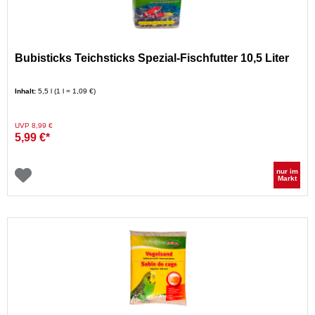
Bubisticks Teichsticks Spezial-Fischfutter 10,5 Liter
Inhalt:
5,5 l (1 l = 1,09 €)
Preis reduziert von
auf
UVP 8,99 €
5,99 €*
nur im
Markt