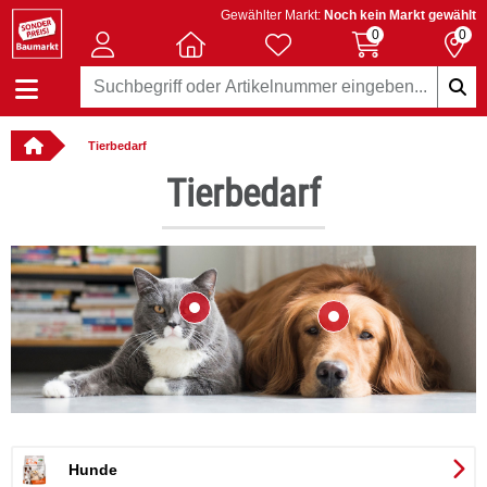
Gewählter Markt:
Noch kein Markt gewählt
0
0
Tierbedarf
llbar
Tierbedarf
Hunde
iv