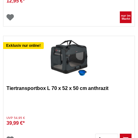
12,95 €*
nur im
Markt
Exklusiv nur online!
Tiertransportbox L 70 x 52 x 50 cm anthrazit
Preis reduziert von
auf
UVP 54,95 €
39,99 €*
Menge