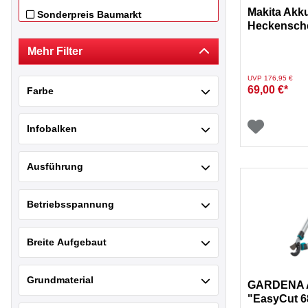
Filtern nach Hersteller: Meister
Makita Akk
Sonderpreis Baumarkt
Heckensch
Filtern nach Hersteller: Sonderpreis Baumarkt
WALTER
Filtern nach Hersteller: WALTER
Mehr Filter
Preis reduziert von
auf
UVP 176,95 €
69,00 €*
Farbe
Infobalken
Ausführung
Betriebsspannung
Breite Aufgebaut
Grundmaterial
GARDENA A
"EasyCut 6