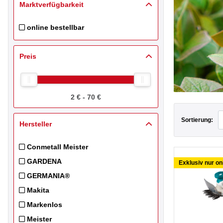
Marktverfügbarkeit
online bestellbar
Filtern nach store_099500: online bestellbar
Preis
2 € - 70 €
Sortierung:
Hersteller
Conmetall Meister
Filtern nach Hersteller: Conmetall Meister
GARDENA
Exklusiv nur on
Filtern nach Hersteller: GARDENA
GERMANIA®
Filtern nach Hersteller: GERMANIA®
Makita
Filtern nach Hersteller: Makita
Markenlos
Filtern nach Hersteller: Markenlos
Meister