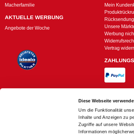
Macherfamilie
Mein Kunden
Produktrückru
AKTUELLE WERBUNG
Rücksendung
Unsere Märkt
Angebote der Woche
Werbung nicht
Widerrufsrech
Vertrag wider
ZAHLUNG
VERSAND
Diese Webseite verwende
Um die Funktionalität unse
Versand und 
Inhalte und Anzeigen zu pe
Zugriffe auf unsere Websi
Informationen möglicherwe