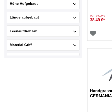
Höhe Aufgebaut
Preis reduziert von
auf
UVP 39,99 €
Länge aufgebaut
38,49 €*
Leerlaufdrehzahl
Material Griff
Schnittbreite
Verschlussart
Handgrass
GERMANI