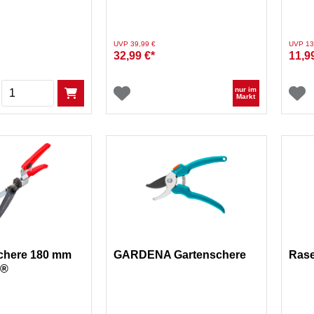
Preis reduziert von
auf
Preis re
UVP 39,99 €
UVP 13
32,99 €*
11,9
Menge
nur im
Markt
chere 180 mm
GARDENA Gartenschere
Ras
A®