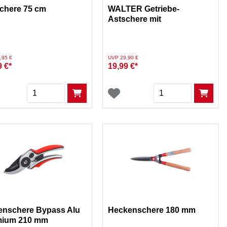
chere 75 cm
WALTER Getriebe-
Astschere mit
Teleskopfunktion
duziert von
auf
Preis reduziert von
auf
,95 €
UVP 29,90 €
9 €*
19,99 €*
Menge
Menge
enschere Bypass Alu
Heckenschere 180 mm
mium 210 mm