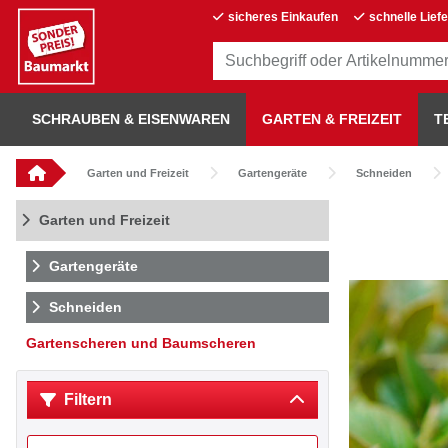
sicheres Einkaufen
schnelle Lief
SCHRAUBEN & EISENWAREN
GARTEN & FREIZEIT
T
Garten und Freizeit
Gartengeräte
Schneiden
Garten und Freizeit
Gartengeräte
Schneiden
Gartenscheren und Baumscheren
Filtern