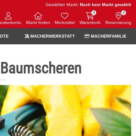
Gewählter Markt:
Noch kein Markt gewählt
0
0
undenkonto
Markt finden
Merkzettel
Warenkorb
Reservierung
OTE
MACHERWERKSTATT
MACHERFAMILIE
 Baumscheren