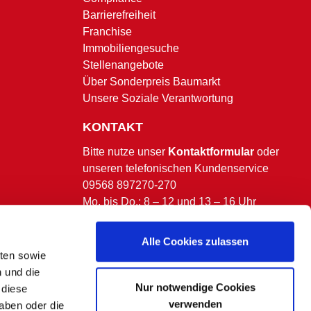
Barrierefreiheit
Franchise
Immobiliengesuche
Stellenangebote
Über Sonderpreis Baumarkt
Unsere Soziale Verantwortung
KONTAKT
Bitte nutze unser
Kontaktformular
oder
unseren telefonischen Kundenservice
09568 897270-270
Mo. bis Do.: 8 – 12 und 13 – 16 Uhr
Fr.: 8 – 13 Uhr.
(ausgenommen bundesweite & bayerische
Alle Cookies zulassen
Feiertage)
lten sowie
n und die
Nur notwendige Cookies
 diese
verwenden
aben oder die