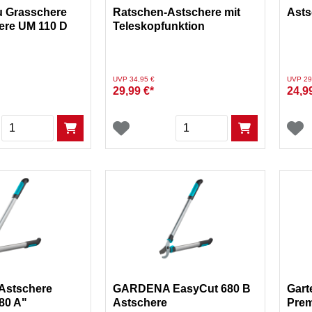
u Grasschere
Ratschen-Astschere mit
Asts
ere UM 110 D
Teleskopfunktion
Preis reduziert von
auf
Preis re
UVP 34,95 €
UVP 29
29,99 €*
24,9
Menge
Menge
stschere
GARDENA EasyCut 680 B
Gart
80 A"
Astschere
Pre