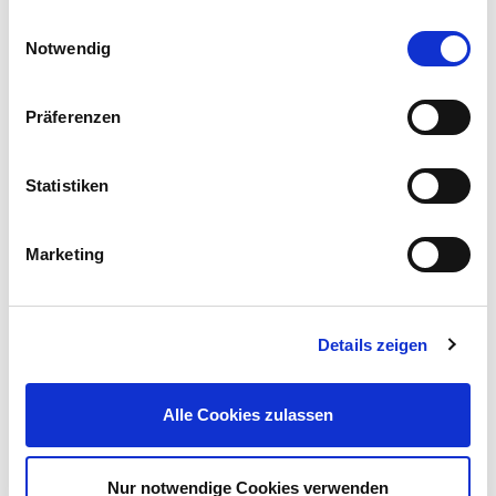
Einwilligungsauswahl
Notwendig
Präferenzen
Flügelmutter-Set M12 4 Stück aus Stahl, galvanisch
verzinkt
Statistiken
Preis reduziert von
auf
UVP 2,99 €
1,00 €*
Marketing
nur im
Markt
Details zeigen
Alle Cookies zulassen
Nur notwendige Cookies verwenden