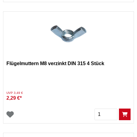
Flügelmuttern M8 verzinkt DIN 315 4 Stück
Preis reduziert von
auf
UVP 3,49 €
2,29 €*
Menge