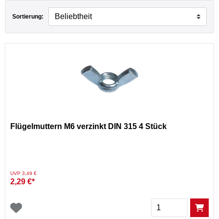
Sortierung:
Flügelmuttern M6 verzinkt DIN 315 4 Stück
Preis reduziert von
auf
UVP 3,49 €
2,29 €*
Menge