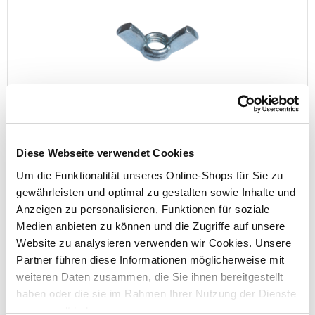
Flügelmuttern M10 verzinkt DIN 315 2 Stück
Diese Webseite verwendet Cookies
Um die Funktionalität unseres Online-Shops für Sie zu
Preis reduziert von
auf
UVP 3,49 €
2,29 €*
gewährleisten und optimal zu gestalten sowie Inhalte und
Anzeigen zu personalisieren, Funktionen für soziale
Menge
Medien anbieten zu können und die Zugriffe auf unsere
Website zu analysieren verwenden wir Cookies. Unsere
Partner führen diese Informationen möglicherweise mit
weiteren Daten zusammen, die Sie ihnen bereitgestellt
haben oder die sie im Rahmen Ihrer Nutzung der Dienste
gesammelt haben.