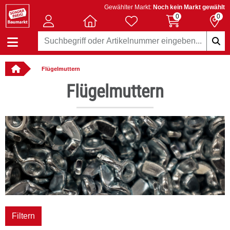
Gewählter Markt:
Noch kein Markt gewählt
0
0
Flügelmuttern
: online bestellbar
Flügelmuttern
Filtern