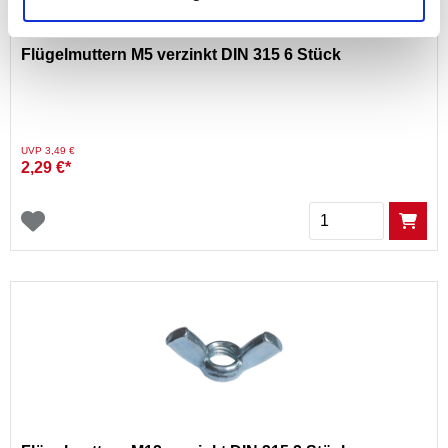
Flügelmuttern M5 verzinkt DIN 315 6 Stück
Preis reduziert von
auf
UVP 3,49 €
2,29 €*
Menge