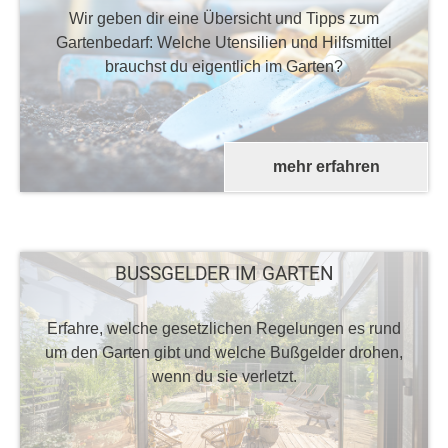
Wir geben dir eine Übersicht und Tipps zum
Gartenbedarf: Welche Utensilien und Hilfsmittel
brauchst du eigentlich im Garten?
mehr erfahren
BUSSGELDER IM GARTEN
Erfahre, welche gesetzlichen Regelungen es rund
um den Garten gibt und welche Bußgelder drohen,
wenn du sie verletzt.