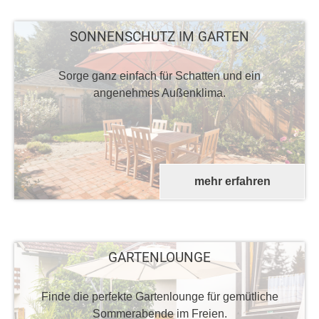
SONNENSCHUTZ IM GARTEN
Sorge ganz einfach für Schatten und ein
angenehmes Außenklima.
mehr erfahren
GARTENLOUNGE
Finde die perfekte Gartenlounge für gemütliche
Sommerabende im Freien.