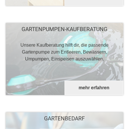
GARTENPUMPEN-KAUFBERATUNG
Unsere Kaufberatung hilft dir, die passende
Gartenpumpe zum Entleeren, Bewässern,
Umpumpen, Einspeisen auszuwählen.
mehr erfahren
GARTENBEDARF