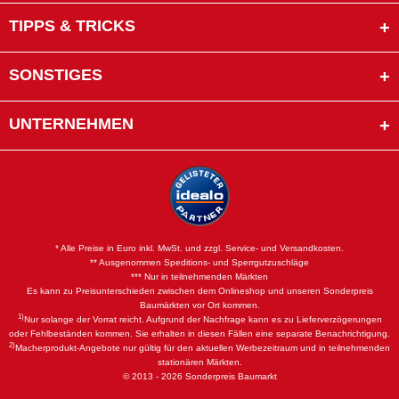
TIPPS & TRICKS
SONSTIGES
UNTERNEHMEN
* Alle Preise in Euro inkl. MwSt. und zzgl. Service- und Versandkosten.
** Ausgenommen Speditions- und Sperrgutzuschläge
*** Nur in teilnehmenden Märkten
Es kann zu Preisunterschieden zwischen dem Onlineshop und unseren Sonderpreis
Baumärkten vor Ort kommen.
1)
Nur solange der Vorrat reicht. Aufgrund der Nachfrage kann es zu Lieferverzögerungen
oder Fehlbeständen kommen. Sie erhalten in diesen Fällen eine separate Benachrichtigung.
2)
Macherprodukt-Angebote nur gültig für den aktuellen Werbezeitraum und in teilnehmenden
stationären Märkten.
© 2013 - 2026 Sonderpreis Baumarkt