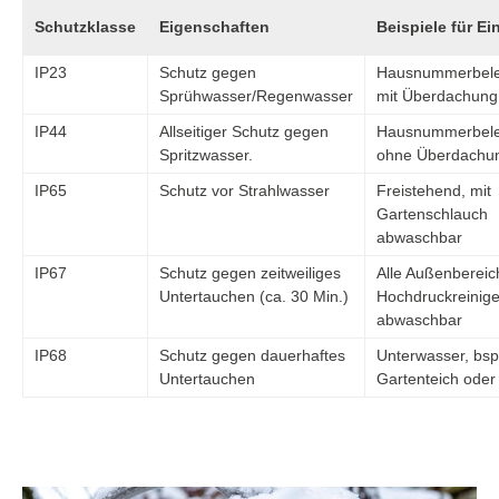
Schutzklasse
Eigenschaften
Beispiele für Ei
IP23
Schutz gegen
Hausnummerbele
Sprühwasser/Regenwasser
mit Überdachung
IP44
Allseitiger Schutz gegen
Hausnummerbele
Spritzwasser.
ohne Überdachu
IP65
Schutz vor Strahlwasser
Freistehend, mit
Gartenschlauch
abwaschbar
IP67
Schutz gegen zeitweiliges
Alle Außenbereic
Untertauchen (ca. 30 Min.)
Hochdruckreinige
abwaschbar
IP68
Schutz gegen dauerhaftes
Unterwasser, bsp
Untertauchen
Gartenteich oder