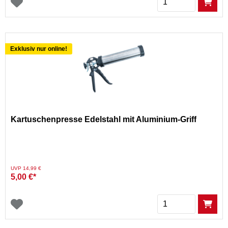
Exklusiv nur online!
Kartuschenpresse Edelstahl mit Aluminium-Griff
Preis reduziert von
auf
UVP 14,99 €
5,00 €*
Menge