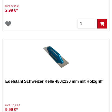
Preis reduziert von
auf
UVP 5,95 €
2,99 €*
Menge
Edelstahl Schweizer Kelle 480x130 mm mit Holzgriff
Preis reduziert von
auf
UVP 10,95 €
9,99 €*