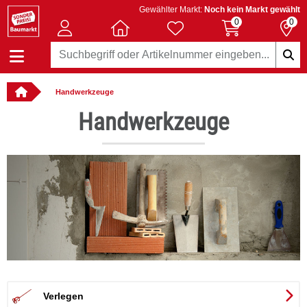
Gewählter Markt:
Noch kein Markt gewählt
0
0
Handwerkzeuge
: online bestellbar
Handwerkzeuge
Verlegen
er