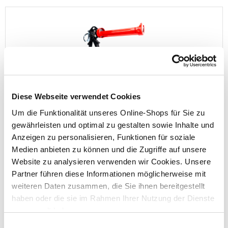
Profi-Kartuschenpresse, 9'' in Schwarzrot
Diese Webseite verwendet Cookies
Um die Funktionalität unseres Online-Shops für Sie zu
gewährleisten und optimal zu gestalten sowie Inhalte und
Anzeigen zu personalisieren, Funktionen für soziale
Preis reduziert von
auf
UVP 14,95 €
Medien anbieten zu können und die Zugriffe auf unsere
8,99 €*
Website zu analysieren verwenden wir Cookies. Unsere
Partner führen diese Informationen möglicherweise mit
Menge
weiteren Daten zusammen, die Sie ihnen bereitgestellt
haben oder die sie im Rahmen Ihrer Nutzung der Dienste
gesammelt haben.
Einwilligungsauswahl