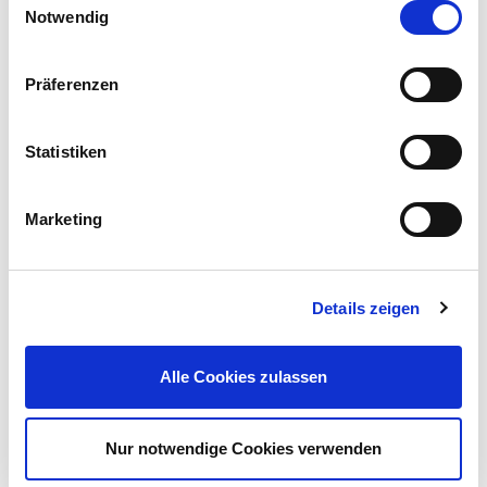
Notwendig
Präferenzen
Schlagschnur Roller Set mit Markierkreide
Statistiken
Marketing
Preis reduziert von
auf
UVP 6,99 €
6,49 €*
Details zeigen
Menge
Alle Cookies zulassen
Nur notwendige Cookies verwenden