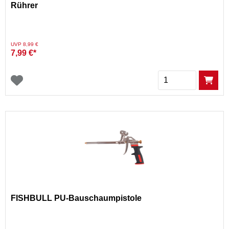
Rührer
Preis reduziert von
auf
UVP 8,99 €
7,99 €*
Menge
FISHBULL PU-Bauschaumpistole