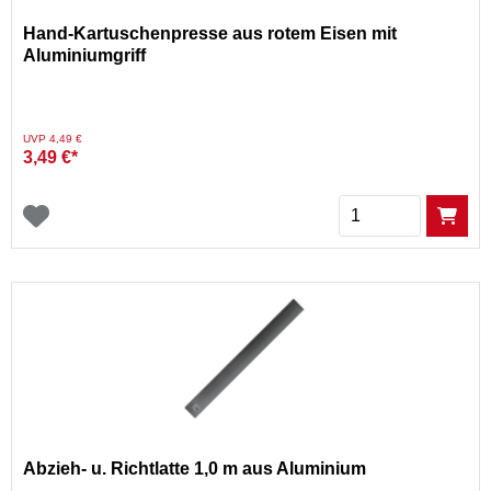
Hand-Kartuschenpresse aus rotem Eisen mit
Aluminiumgriff
Preis reduziert von
auf
UVP 4,49 €
3,49 €*
Menge
Abzieh- u. Richtlatte 1,0 m aus Aluminium