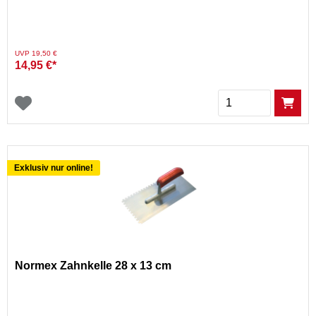
Preis reduziert von
auf
UVP 19,50 €
14,95 €*
Menge
Exklusiv nur online!
Normex Zahnkelle 28 x 13 cm