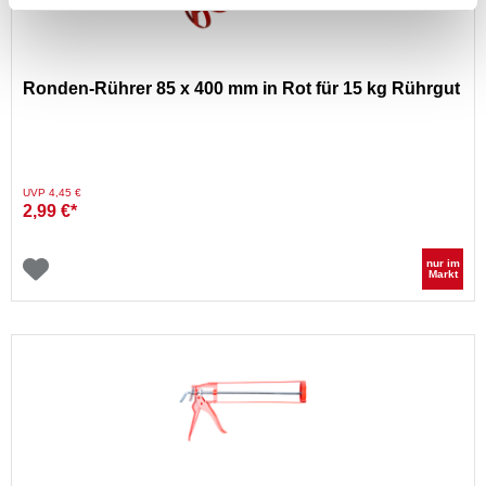
Ronden-Rührer 85 x 400 mm in Rot für 15 kg Rührgut
Preis reduziert von
auf
UVP 4,45 €
2,99 €*
nur im
Markt