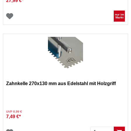
27,99 €*
nur im
Markt
Zahnkelle 270x130 mm aus Edelstahl mit Holzgriff
Preis reduziert von
auf
UVP 8,99 €
7,49 €*
Menge