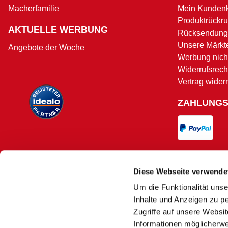
Macherfamilie
Mein Kunden
Produktrückru
AKTUELLE WERBUNG
Rücksendung
Unsere Märkt
Angebote der Woche
Werbung nicht
Widerrufsrech
Vertrag wider
ZAHLUNG
VERSAND
Diese Webseite verwende
Um die Funktionalität unse
Versand und 
Inhalte und Anzeigen zu pe
Zugriffe auf unsere Websi
Informationen möglicherwe