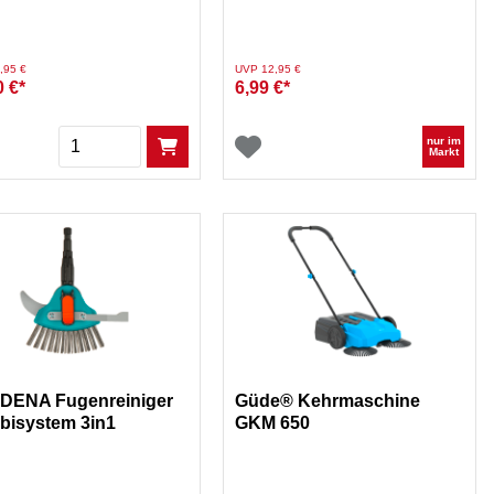
m 14 Liter
duziert von
auf
Preis reduziert von
auf
,95 €
UVP 12,95 €
0 €*
6,99 €*
Menge
nur im
Markt
DENA Fugenreiniger
Güde® Kehrmaschine
isystem 3in1
GKM 650