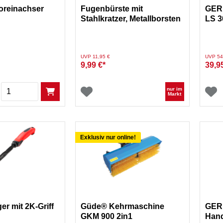
reinachser
Fugenbürste mit
GER
Stahlkratzer, Metallborsten
LS 3
und Holzstiel
f
Preis reduziert von
auf
Preis re
UVP 11,95 €
UVP 54
9,99 €*
39,9
Menge
nur im
Markt
Exklusiv nur online!
er mit 2K-Griff
Güde® Kehrmaschine
GER
GKM 900 2in1
Han