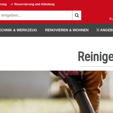
erung
Reservierung und Abholung
K
ECHNIK & WERKZEUG
RENOVIEREN & WOHNEN
ANGEB
Reinig