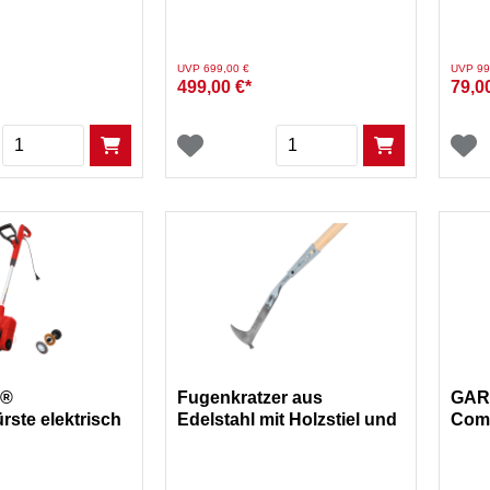
70 c
Preis reduziert von
auf
Preis re
UVP 699,00 €
UVP 99
499,00 €*
79,0
Menge
Menge
A®
Fugenkratzer aus
GAR
rste elektrisch
Edelstahl mit Holzstiel und
Comb
00 Watt
Kunststoff-Schonkappe