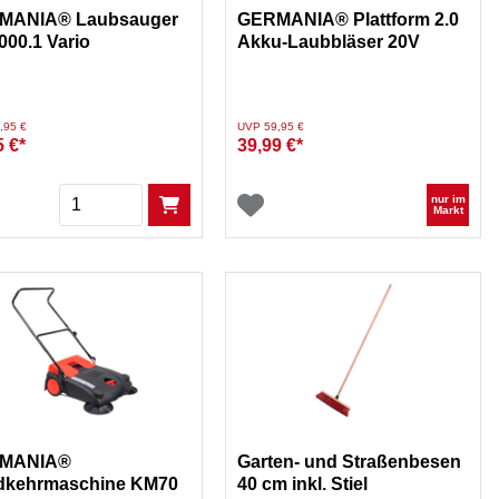
MANIA® Laubsauger
GERMANIA® Plattform 2.0
000.1 Vario
Akku-Laubbläser 20V
duziert von
auf
Preis reduziert von
auf
,95 €
UVP 59,95 €
5 €*
39,99 €*
Menge
nur im
Markt
MANIA®
Garten- und Straßenbesen
dkehrmaschine KM70
40 cm inkl. Stiel