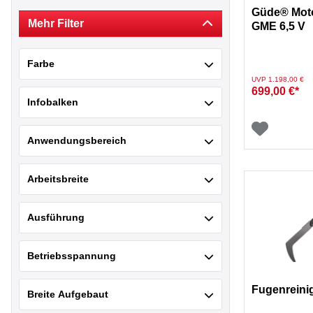
Filtern nach Hersteller: Markenlos
YARD FORCE
Güde® Moto
Filtern nach Hersteller: YARD FORCE
Mehr Filter
GME 6,5 V
scheppach
Filtern nach Hersteller: scheppach
Farbe
Preis reduziert von
au
UVP 1.198,00 €
699,00 €*
Infobalken
Anwendungsbereich
Arbeitsbreite
Ausführung
Betriebsspannung
Fugenreinig
Breite Aufgebaut