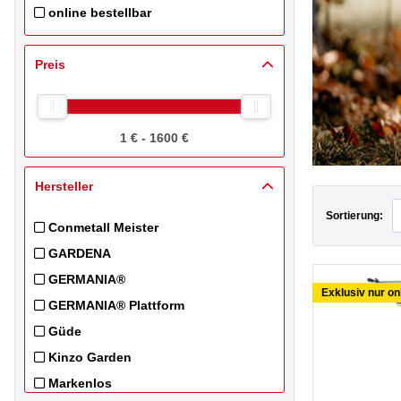
online bestellbar
Filtern nach store_099500: online bestellbar
Preis
1 € - 1600 €
Hersteller
Sortierung:
Conmetall Meister
Filtern nach Hersteller: Conmetall Meister
GARDENA
Filtern nach Hersteller: GARDENA
GERMANIA®
Exklusiv nur on
Filtern nach Hersteller: GERMANIA®
GERMANIA® Plattform
Filtern nach Hersteller: GERMANIA® Plattform
Güde
Filtern nach Hersteller: Güde
Kinzo Garden
Filtern nach Hersteller: Kinzo Garden
Markenlos