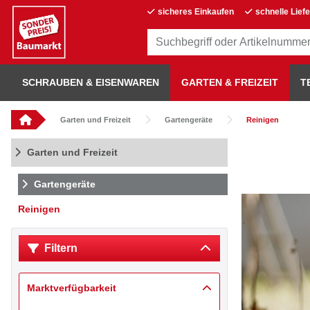
sicheres Einkaufen
schnelle Lief
SCHRAUBEN & EISENWAREN
GARTEN & FREIZEIT
T
Garten und Freizeit
Gartengeräte
Reinigen
Garten und Freizeit
Gartengeräte
Reinigen
Filtern
Marktverfügbarkeit