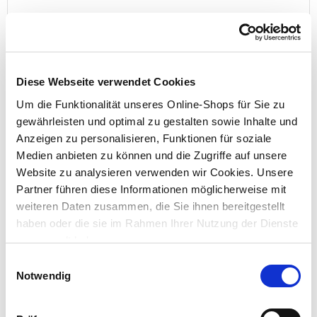
Avenli SunClub Volleyball-Set 239 x 74 x 76 cm
Diese Webseite verwendet Cookies
Um die Funktionalität unseres Online-Shops für Sie zu
Preis reduziert von
auf
UVP 20,99 €
14,99 €*
gewährleisten und optimal zu gestalten sowie Inhalte und
Anzeigen zu personalisieren, Funktionen für soziale
Menge
Medien anbieten zu können und die Zugriffe auf unsere
Website zu analysieren verwenden wir Cookies. Unsere
Partner führen diese Informationen möglicherweise mit
weiteren Daten zusammen, die Sie ihnen bereitgestellt
Exklusiv nur online!
haben oder die sie im Rahmen Ihrer Nutzung der Dienste
gesammelt haben.
Einwilligungsauswahl
Notwendig