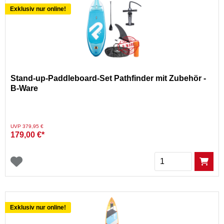
Exklusiv nur online!
Stand-up-Paddleboard-Set Pathfinder mit Zubehör -
B-Ware
Preis reduziert von
auf
UVP 379,95 €
179,00 €*
Menge
Exklusiv nur online!