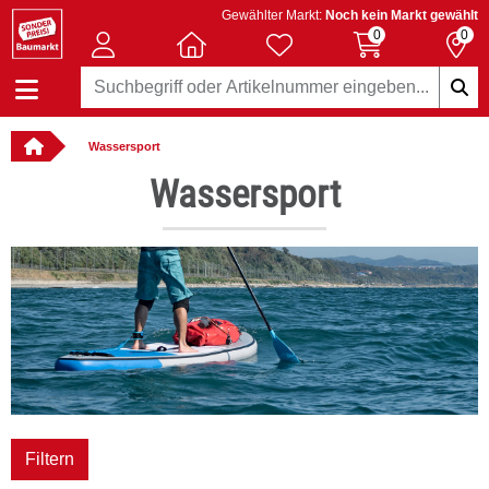
Gewählter Markt:
Noch kein Markt gewählt
0
0
Wassersport
llbar
Wassersport
Filtern