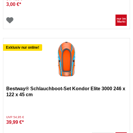
3,00 €*
nur im
Markt
Exklusiv nur online!
Bestway® Schlauchboot-Set Kondor Elite 3000 246 x
122 x 45 cm
Preis reduziert von
auf
UVP 54,95 €
39,99 €*