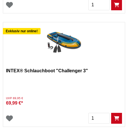
Menge
Exklusiv nur online!
INTEX® Schlauchboot "Challenger 3"
Preis reduziert von
auf
UVP 89,95 €
69,99 €*
Menge