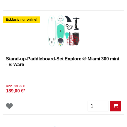
Exklusiv nur online!
Stand-up-Paddleboard-Set Explorer® Miami 300 mint
- B-Ware
Preis reduziert von
auf
UVP 399,95 €
189,00 €*
Menge