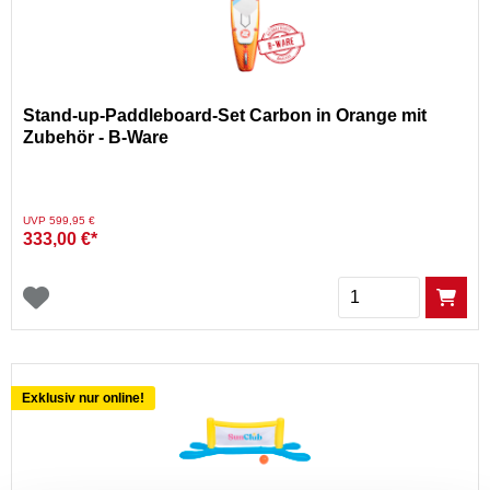
Stand-up-Paddleboard-Set Carbon in Orange mit
Zubehör - B-Ware
Preis reduziert von
auf
UVP 599,95 €
333,00 €*
Menge
Exklusiv nur online!