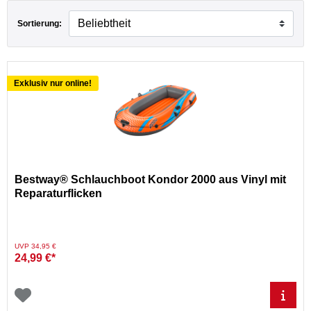
Sortierung:
Exklusiv nur online!
Bestway® Schlauchboot Kondor 2000 aus Vinyl mit
Reparaturflicken
Preis reduziert von
auf
UVP 34,95 €
24,99 €*