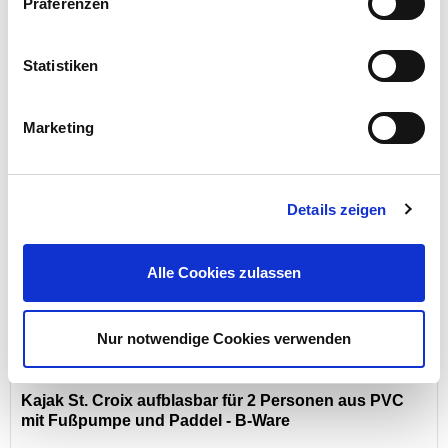
Präferenzen
Kajak aufblasbar aus PVC mit Zubehör und
Reparaturflicken - B-Ware
Statistiken
Preis reduziert von
auf
UVP 199,95 €
75,00 €*
Marketing
Menge
Details zeigen
Exklusiv nur online!
Alle Cookies zulassen
Nur notwendige Cookies verwenden
Kajak St. Croix aufblasbar für 2 Personen aus PVC
mit Fußpumpe und Paddel - B-Ware