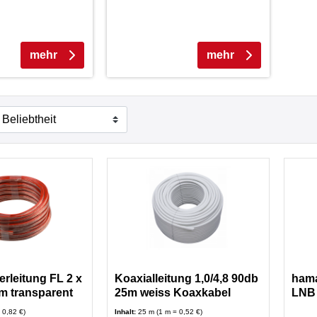
mehr
mehr
rleitung FL 2 x
Koaxialleitung 1,0/4,8 90db
hama
m transparent
25m weiss Koaxkabel
LNB
Anschlußkabel
 0,82 €)
Inhalt:
25 m (1 m = 0,52 €)