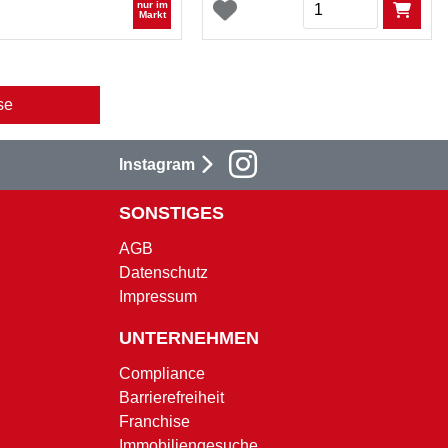
Menge
nur im
Markt
se
Instagram
SONSTIGES
AGB
Datenschutz
Impressum
UNTERNEHMEN
Compliance
Barrierefreiheit
Franchise
Immobiliengesuche