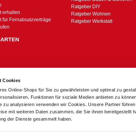
e
Ratgeber DIY
 erhalten
Ratgeber Wohnen
t für Fernabsatzverträge
Ratgeber Werkstatt
rufen
SARTEN
t Cookies
res Online-Shops für Sie zu gewährleisten und optimal zu gesta
Zahlungsbedingungen
rsonalisieren, Funktionen für soziale Medien anbieten zu könne
te zu analysieren verwenden wir Cookies. Unsere Partner führen
ise mit weiteren Daten zusammen, die Sie ihnen bereitgestellt h
* Alle Preise in Euro inkl. MwSt. und zzgl. Service- und Versandkosten.
ung der Dienste gesammelt haben.
** Ausgenommen Speditions- und Sperrgutzuschläge
*** Nur in teilnehmenden Märkten
 zu Preisunterschieden zwischen dem Onlineshop und unseren Sonderpreis Baumärkten vor Ort