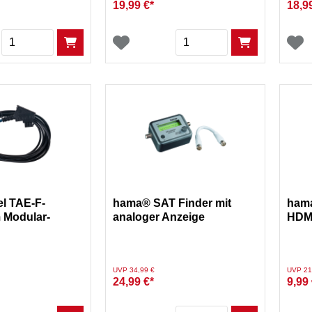
19,99 €*
18,9
Menge
Menge
el TAE-F-
hama® SAT Finder mit
hama
 Modular-
analoger Anzeige
HDM
4c in Schwarz
Preis reduziert von
auf
Preis re
UVP 34,99 €
UVP 21
24,99 €*
9,99 