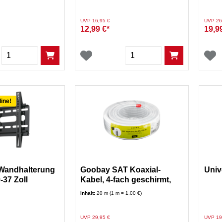
Antennenkabel
Preis reduziert von
auf
Preis re
UVP 16,95 €
UVP 26
12,99 €*
19,9
Menge
Menge
line!
Wandhalterung
Goobay SAT Koaxial-
Univ
-37 Zoll
Kabel, 4-fach geschirmt,
120 db, 20 m
Inhalt:
20 m (1 m = 1,00 €)
Preis reduziert von
auf
Preis re
UVP 29,95 €
UVP 19