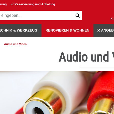
erung
Reservierung und Abholung
K
ECHNIK & WERKZEUG
RENOVIEREN & WOHNEN
ANGEB
Audio und Video
Audio und 