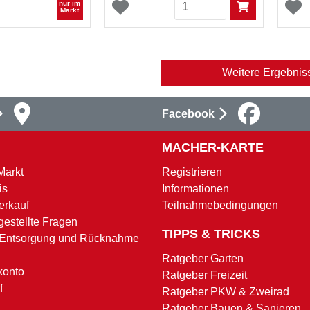
Menge
nur im
Markt
Weitere Ergebnis
Facebook
MACHER-KARTE
Markt
Registrieren
is
Informationen
erkauf
Teilnahmebedingungen
gestellte Fragen
TIPPS & TRICKS
 Entsorgung und Rücknahme
Ratgeber Garten
konto
Ratgeber Freizeit
f
Ratgeber PKW & Zweirad
Ratgeber Bauen & Sanieren