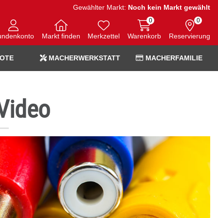
Gewählter Markt:
Noch kein Markt gewählt
0
0
undenkonto
Markt finden
Merkzettel
Warenkorb
Reservierung
OTE
MACHERWERKSTATT
MACHERFAMILIE
Video