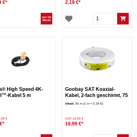
9 €*
2,19 €*
Menge
nur im
Markt
® High Speed 4K-
Goobay SAT Koaxial-
I™-Kabel 5 m
Kabel, 2-fach geschirmt, 75
db, 50 m
Inhalt:
50 m (1 m = 0,34 €)
duziert von
auf
Preis reduziert von
auf
,99 €
UVP 19,95 €
€*
16,99 €*