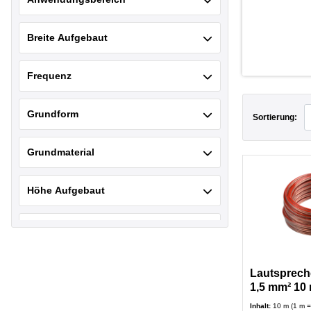
Breite Aufgebaut
Frequenz
Grundform
Sortierung:
Grundmaterial
Höhe Aufgebaut
Kabellänge
Kabeltyp
Lautspreche
1,5 mm² 10 
Länge aufgebaut
Inhalt:
10 m (1 m =