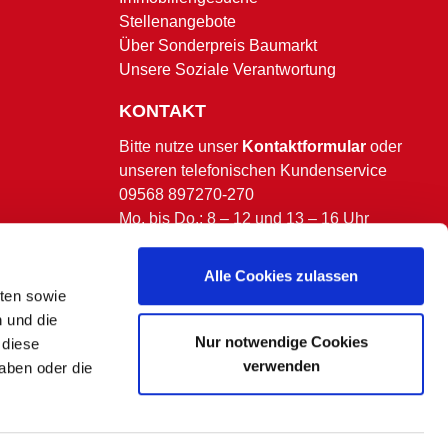
Stellenangebote
Über Sonderpreis Baumarkt
Unsere Soziale Verantwortung
KONTAKT
Bitte nutze unser
Kontaktformular
oder
unseren telefonischen Kundenservice
09568 897270-270
Mo. bis Do.: 8 – 12 und 13 – 16 Uhr
Fr.: 8 – 13 Uhr.
(ausgenommen bundesweite & bayerische
Alle Cookies zulassen
Feiertage)
lten sowie
n und die
Nur notwendige Cookies
 diese
verwenden
aben oder die
 kommen.