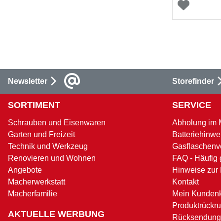
Newsletter
Storefinder
SORTIMENT
SERVICE
Schrauben und Eisenwaren
Abholung im 
Garten und Freizeit
Batteriehinwe
Technik und Werkzeug
Gasflaschenv
Renovieren und Wohnen
FAQ - Häufig 
Angebote
Hinweise zur
Macherwerkstatt
Kontakt
Macherfamilie
Mein Kunden
Produktrückru
AKTUELLE WERBUNG
Rücksendung