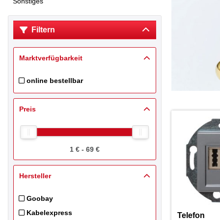
Sonstiges
Filtern
Marktverfügbarkeit
online bestellbar
Filtern nach Online Inventory Pricebook: online bestellbar
Preis
1 € - 69 €
Hersteller
Goobay
Filtern nach Hersteller: Goobay
Kabelexpress
Telefon