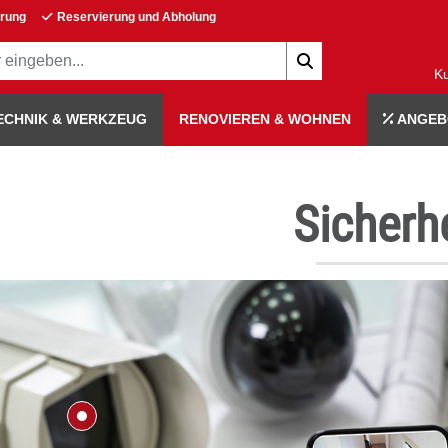
erung
Reservierung und Abholung
K
ECHNIK & WERKZEUG
RENOVIEREN & WOHNEN
ANGEB
Sicherh