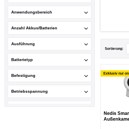
Stabo
Filtern nach Hersteller: Stabo
UNITEC
Anwendungsbereich
Filtern nach Hersteller: UNITEC
hama®
Filtern nach Hersteller: hama®
Anzahl Akkus/Batterien
Ausführung
Sortierung:
Batterietyp
Exklusiv nur on
Befestigung
Betriebsspannung
Breite Aufgebaut
Nedis Smar
Außenkame
Bügelhöhe Vorhängeschloss
1296p