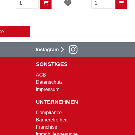
Menge
Menge
se
Instagram
SONSTIGES
AGB
Datenschutz
Impressum
UNTERNEHMEN
Compliance
Barrierefreiheit
Franchise
Immobiliengesuche