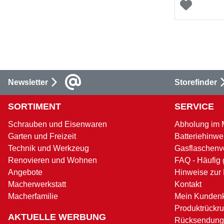
Schutzart
Stromstärke
Temperaturbereich
Newsletter
Storefinder
Witterungsbeständig
SORTIMENT
SERVICE
Zertifikatnorm
Schrauben und Eisenwaren
Abholung im 
Garten und Freizeit
Batteriehinwe
Technik und Werkzeug
Gasflaschenv
Renovieren und Wohnen
FAQ - Häufig 
Angebote
Hinweise zur
Macherwerkstatt
Kontakt
Macherfamilie
Mein Kunden
Produktrückru
AKTUELLE WERBUNG
Rücksendung