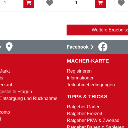
Menge
Menge
Weitere Ergebnis
Facebook
MACHER-KARTE
Markt
Registrieren
is
Informationen
erkauf
Teilnahmebedingungen
gestellte Fragen
TIPPS & TRICKS
 Entsorgung und Rücknahme
Ratgeber Garten
konto
Ratgeber Freizeit
f
Ratgeber PKW & Zweirad
Ratgeber Bauen & Sanieren