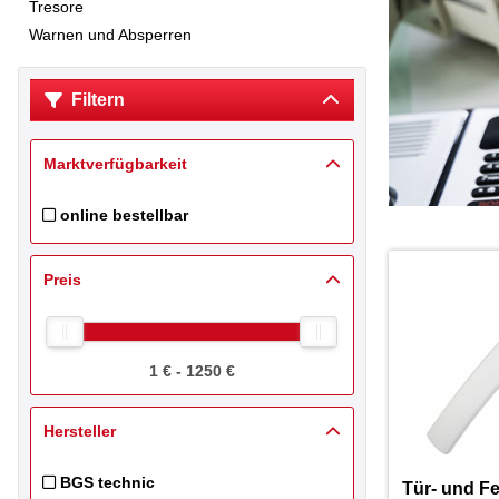
Tresore
Warnen und Absperren
Filtern
Marktverfügbarkeit
online bestellbar
Filtern nach store_099500: online bestellbar
Preis
1 € - 1250 €
Hersteller
BGS technic
Tür- und F