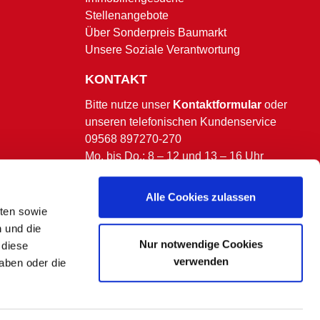
Stellenangebote
Über Sonderpreis Baumarkt
Unsere Soziale Verantwortung
KONTAKT
Bitte nutze unser
Kontaktformular
oder
unseren telefonischen Kundenservice
09568 897270-270
Mo. bis Do.: 8 – 12 und 13 – 16 Uhr
Fr.: 8 – 13 Uhr.
(ausgenommen bundesweite & bayerische
Alle Cookies zulassen
Feiertage)
lten sowie
n und die
Nur notwendige Cookies
 diese
verwenden
aben oder die
 kommen.