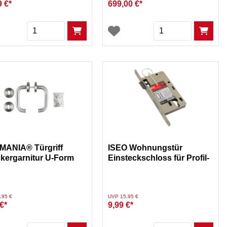
9 €*
699,00 €*
Menge
Menge
ANIA® Türgriff
ISEO Wohnungstür
kergarnitur U-Form
Einsteckschloss für Profil-
Edelstahl
Schließzylinder rechts 72
mm
duziert von
auf
Preis reduziert von
auf
,95 €
UVP 15,95 €
€*
9,99 €*