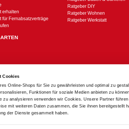
e
Ratgeber DIY
 erhalten
Ratgeber Wohnen
t für Fernabsatzverträge
Ratgeber Werkstatt
rufen
SARTEN
t Cookies
res Online-Shops für Sie zu gewährleisten und optimal zu gesta
Zahlungsbedingungen
rsonalisieren, Funktionen für soziale Medien anbieten zu könne
te zu analysieren verwenden wir Cookies. Unsere Partner führen
ise mit weiteren Daten zusammen, die Sie ihnen bereitgestellt h
* Alle Preise in Euro inkl. MwSt. und zzgl. Service- und Versandkosten.
ung der Dienste gesammelt haben.
** Ausgenommen Speditions- und Sperrgutzuschläge
*** Nur in teilnehmenden Märkten
 zu Preisunterschieden zwischen dem Onlineshop und unseren Sonderpreis Baumärkten vor Ort