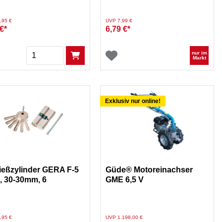
duziert von
auf
Preis reduziert von
auf
,95 €
UVP 7,99 €
€*
6,79 €*
Menge
nur im
Markt
Exklusiv nur online!
ießzylinder GERA F-5
Güde® Motoreinachser
, 30-30mm, 6
GME 6,5 V
üssel
duziert von
auf
Preis reduziert von
auf
,95 €
UVP 1.198,00 €