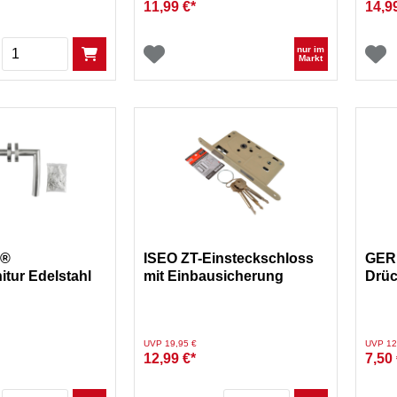
11,99 €*
14,9
Menge
nur im
Markt
A®
ISEO ZT-Einsteckschloss
GERM
nitur Edelstahl
mit Einbausicherung
Drüc
rechts 72mm
aus 
Preis reduziert von
auf
Preis re
UVP 19,95 €
UVP 12
12,99 €*
7,50 