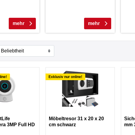
mehr
mehr
line!
Exklusiv nur online!
tLife
Möbeltresor 31 x 20 x 20
Sich
ra 3MP Full HD
cm schwarz
mm 3
Schl