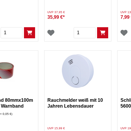
Preis reduziert von
auf
Preis re
UVP 37,95 €
UVP 13
35,99 €*
7,99 
Menge
Menge
nd 80mmx100m
Rauchmelder weiß mit 10
Schl
d Warnband
Jahren Lebensdauer
5600
batteriebetrieben
Schl
= 0,05 €)
Preis reduziert von
auf
Preis re
UVP 15,99 €
UVP 19