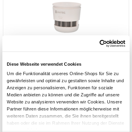
UNITEC® Rauchmelder Mini Weiß 10 Jahre
Lebensdauer
Diese Webseite verwendet Cookies
Um die Funktionalität unseres Online-Shops für Sie zu
Preis reduziert von
auf
UVP 19,95 €
14,99 €*
gewährleisten und optimal zu gestalten sowie Inhalte und
Anzeigen zu personalisieren, Funktionen für soziale
Menge
Medien anbieten zu können und die Zugriffe auf unsere
Website zu analysieren verwenden wir Cookies. Unsere
Partner führen diese Informationen möglicherweise mit
weiteren Daten zusammen, die Sie ihnen bereitgestellt
haben oder die sie im Rahmen Ihrer Nutzung der Dienste
gesammelt haben.