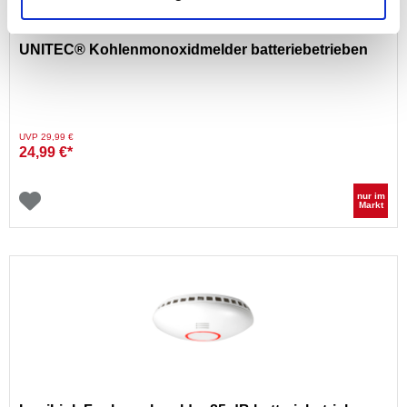
UNITEC® Kohlenmonoxidmelder batteriebetrieben
Preis reduziert von
auf
UVP 29,99 €
24,99 €*
nur im
Markt