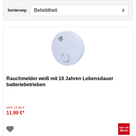
Sortierung:
Rauchmelder weiß mit 10 Jahren Lebensdauer
batteriebetrieben
Preis reduziert von
auf
UVP 15,99 €
11,99 €*
nur im
Markt