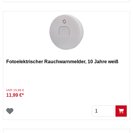
Fotoelektrischer Rauchwarnmelder, 10 Jahre weiß
Preis reduziert von
auf
UVP 15,99 €
11,99 €*
Menge