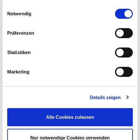
Einwilligungsauswahl
Notwendig
Präferenzen
Magnethalterung für Rauchmelder Ø 7 cm
Statistiken
Preis reduziert von
auf
UVP 4,19 €
2,99 €*
Marketing
Menge
Details zeigen
Alle Cookies zulassen
Nur notwendige Cookies verwenden