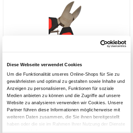
GERMANIA® Seitenschneider 115 mm
Diese Webseite verwendet Cookies
Um die Funktionalität unseres Online-Shops für Sie zu
Preis reduziert von
auf
UVP 5,99 €
3,99 €*
gewährleisten und optimal zu gestalten sowie Inhalte und
Anzeigen zu personalisieren, Funktionen für soziale
Menge
Medien anbieten zu können und die Zugriffe auf unsere
Website zu analysieren verwenden wir Cookies. Unsere
Partner führen diese Informationen möglicherweise mit
weiteren Daten zusammen, die Sie ihnen bereitgestellt
haben oder die sie im Rahmen Ihrer Nutzung der Dienste
gesammelt haben.