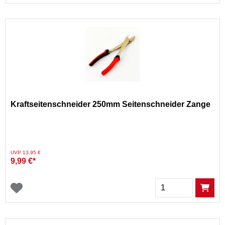
Kraftseitenschneider 250mm Seitenschneider Zange
Preis reduziert von
auf
UVP 13,95 €
9,99 €*
Menge