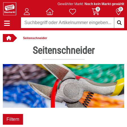
Gewählter Markt:
Noch kein Markt gewählt
0
0
Seitenschneider
: online bestellbar
Seitenschneider
Filtern