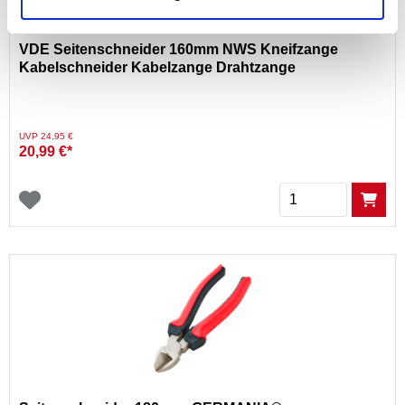
VDE Seitenschneider 160mm NWS Kneifzange
Kabelschneider Kabelzange Drahtzange
Preis reduziert von
auf
UVP 24,95 €
20,99 €*
Menge