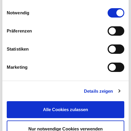
Einwilligungsauswahl
Notwendig
Präferenzen
GERMANIA® Seitenschneider VDE 160 mm
Statistiken
Preis reduziert von
auf
UVP 19,95 €
14,99 €*
Marketing
Menge
Details zeigen
Alle Cookies zulassen
Nur notwendige Cookies verwenden