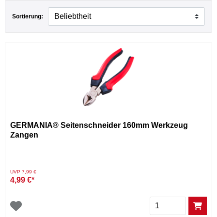
Sortierung:
GERMANIA® Seitenschneider 160mm Werkzeug
Zangen
Preis reduziert von
auf
UVP 7,99 €
4,99 €*
Menge