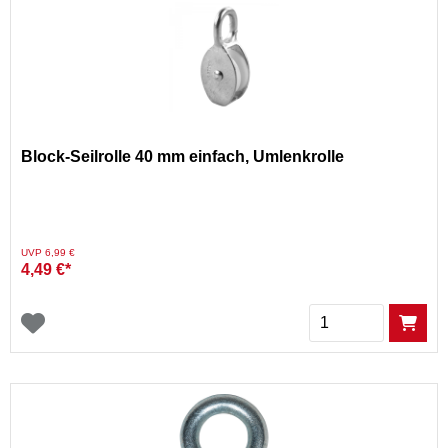
Block-Seilrolle 40 mm einfach, Umlenkrolle
Preis reduziert von
auf
UVP 6,99 €
4,49 €*
Menge