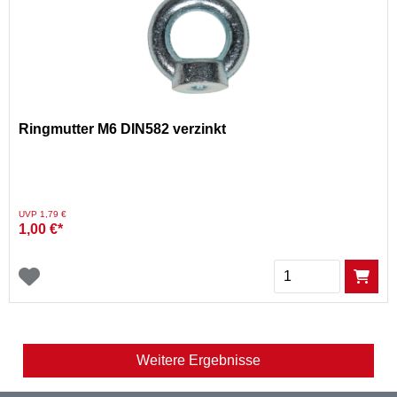
Ringmutter M6 DIN582 verzinkt
Preis reduziert von
auf
UVP 1,79 €
1,00 €*
Menge
Weitere Ergebnisse