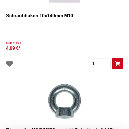
Schraubhaken 10x140mm M10
Preis reduziert von
auf
UVP 7,99 €
4,99 €*
Menge