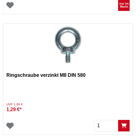
nur im
Markt
Ringschraube verzinkt M8 DIN 580
Preis reduziert von
auf
UVP 1,99 €
1,29 €*
Menge