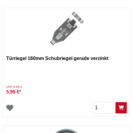
Türriegel 160mm Schubriegel gerade verzinkt
Preis reduziert von
auf
UVP 9,99 €
5,99 €*
Menge