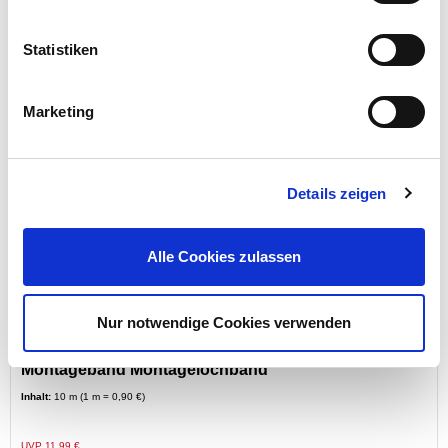
Statistiken
Preis reduziert von
auf
UVP 6,49 €
5,29 €*
Menge
Marketing
Details zeigen
Alle Cookies zulassen
Nur notwendige Cookies verwenden
Lochband 10m 25x0,75mm Stahl verzinkt Abrollbox
Montageband Montagelochband
Inhalt:
10 m (1 m = 0,90 €)
Preis reduziert von
auf
UVP 11,99 €