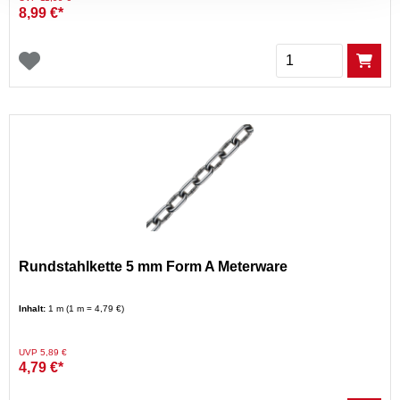
8,99 €*
Menge
Rundstahlkette 5 mm Form A Meterware
Inhalt:
1 m (1 m = 4,79 €)
Preis reduziert von
auf
UVP 5,89 €
4,79 €*