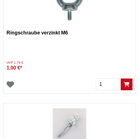
Ringschraube verzinkt M6
Preis reduziert von
auf
UVP 1,79 €
1,00 €*
Menge