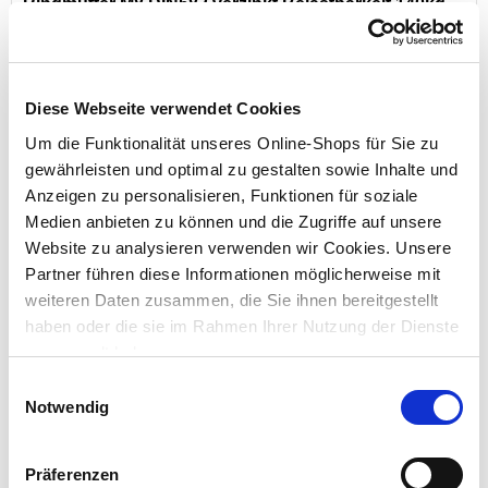
Ringmutter M8 DIN582 verzinkt Belastbarkeit 140kg
Augen Mutter Öse Transportöse
Diese Webseite verwendet Cookies
Preis reduziert von
auf
UVP 1,99 €
1,29 €*
Um die Funktionalität unseres Online-Shops für Sie zu
gewährleisten und optimal zu gestalten sowie Inhalte und
Menge
Anzeigen zu personalisieren, Funktionen für soziale
Medien anbieten zu können und die Zugriffe auf unsere
Website zu analysieren verwenden wir Cookies. Unsere
Partner führen diese Informationen möglicherweise mit
weiteren Daten zusammen, die Sie ihnen bereitgestellt
haben oder die sie im Rahmen Ihrer Nutzung der Dienste
gesammelt haben.
Einwilligungsauswahl
Notwendig
Seilspanner 6 x 100 mm, mit Haken und Öse,
Edelstahl
Präferenzen