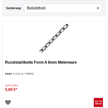
Sortierung:
Rundstahlkette Form A 6mm Meterware
Inhalt:
1 m (1 m = 5,89 €)
Preis reduziert von
auf
UVP 6,99 €
5,89 €*
nur im
Markt