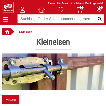
Gewählter Markt:
Noch kein Markt gewählt
0
0
Kleineisen
: online bestellbar
Kleineisen
Filtern