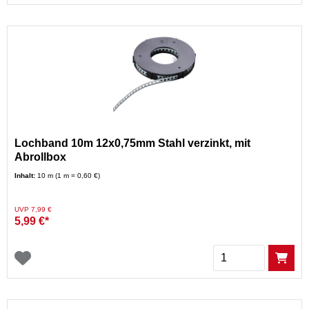
Lochband 10m 12x0,75mm Stahl verzinkt, mit
Abrollbox
Inhalt:
10 m (1 m = 0,60 €)
Preis reduziert von
auf
UVP 7,99 €
5,99 €*
Menge