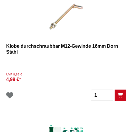
Klobe durchschraubbar M12-Gewinde 16mm Dorn
Stahl
Preis reduziert von
auf
UVP 8,99 €
4,99 €*
Menge