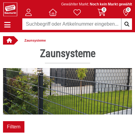
Gewählter Markt:
Noch kein Markt gewählt
0
0
Zaunsysteme
llbar
Zaunsysteme
bH & Co KG
Filtern