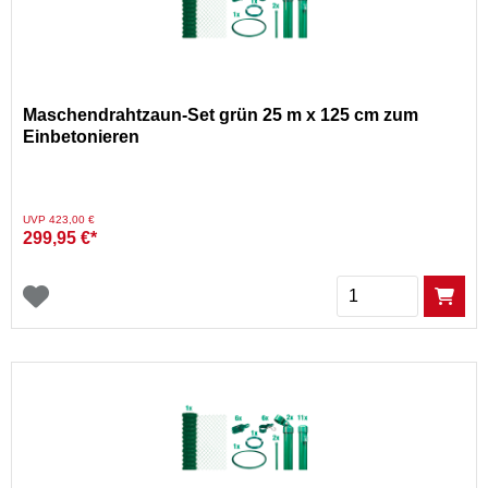
Maschendrahtzaun-Set grün 25 m x 125 cm zum
Einbetonieren
Preis reduziert von
auf
UVP 423,00 €
299,95 €*
Menge