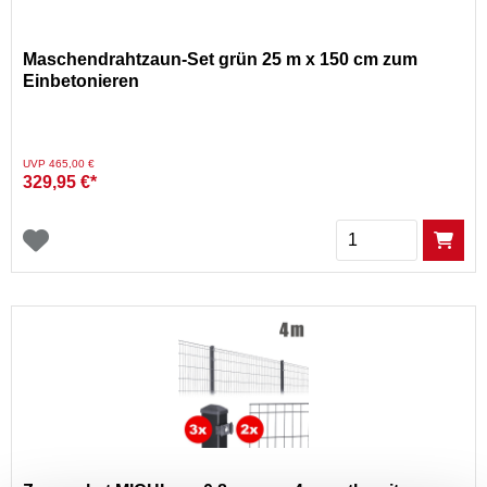
Maschendrahtzaun-Set grün 25 m x 150 cm zum
Einbetonieren
Preis reduziert von
auf
UVP 465,00 €
329,95 €*
Menge