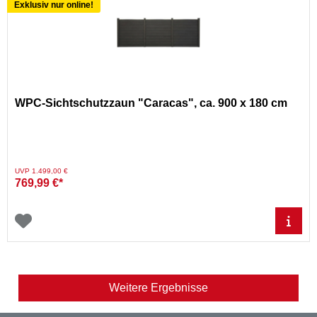
Exklusiv nur online!
WPC-Sichtschutzzaun "Caracas", ca. 900 x 180 cm
Preis reduziert von
auf
UVP 1.499,00 €
769,99 €*
Weitere Ergebnisse