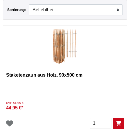
Sortierung:
ME-Outdoor
Staketenzaun aus Holz, 90x500 cm
Preis reduziert von
auf
UVP 54,95 €
44,95 €*
Menge