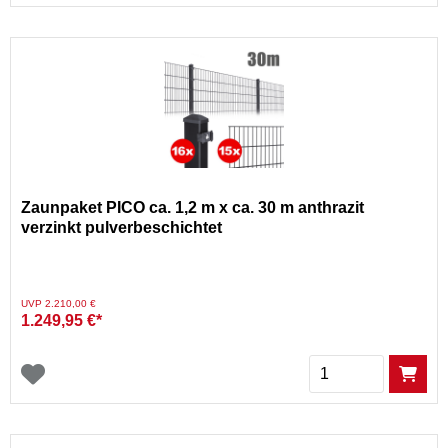
Zaunpaket PICO ca. 1,2 m x ca. 30 m anthrazit
verzinkt pulverbeschichtet
Preis reduziert von
auf
UVP 2.210,00 €
1.249,95 €*
Menge