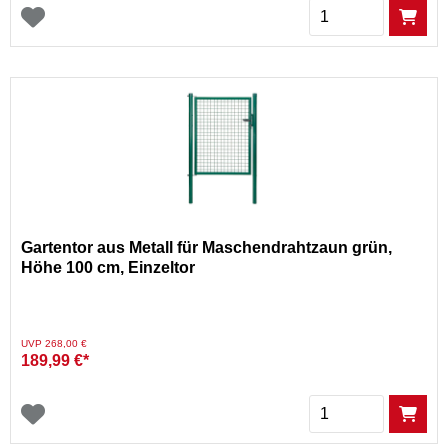
Menge
Gartentor aus Metall für Maschendrahtzaun grün,
Höhe 100 cm, Einzeltor
Preis reduziert von
auf
UVP 268,00 €
189,99 €*
Menge