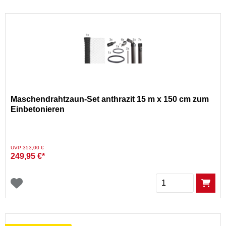
Maschendrahtzaun-Set anthrazit 15 m x 150 cm zum
Einbetonieren
Preis reduziert von
auf
UVP 353,00 €
249,95 €*
Menge