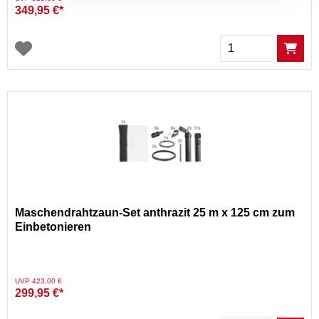
349,95 €*
Menge
Maschendrahtzaun-Set anthrazit 25 m x 125 cm zum
Einbetonieren
Preis reduziert von
auf
UVP 423,00 €
299,95 €*