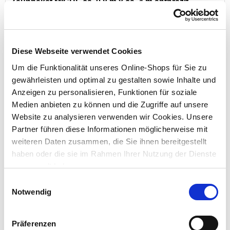
Zaunpaket MICHL ca. 0,8 m x ca. 4 m anthrazit
verzinkt pulverbeschichtet
Diese Webseite verwendet Cookies
Preis reduziert von
auf
UVP 312,00 €
144,95 €*
Um die Funktionalität unseres Online-Shops für Sie zu
gewährleisten und optimal zu gestalten sowie Inhalte und
Menge
Anzeigen zu personalisieren, Funktionen für soziale
Medien anbieten zu können und die Zugriffe auf unsere
Website zu analysieren verwenden wir Cookies. Unsere
Partner führen diese Informationen möglicherweise mit
weiteren Daten zusammen, die Sie ihnen bereitgestellt
haben oder die sie im Rahmen Ihrer Nutzung der Dienste
gesammelt haben.
Einwilligungsauswahl
Notwendig
Zaunpaket PICO ca. 0,8 m x ca. 20 m anthrazit
verzinkt pulverbeschichtet
Präferenzen