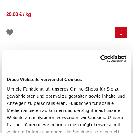
20,00 € / kg
Diese Webseite verwendet Cookies
Um die Funktionalität unseres Online-Shops für Sie zu
gewährleisten und optimal zu gestalten sowie Inhalte und
Terrassenschraube 50Stk 5,5x50mm TX C1 Edelstahl
Anzeigen zu personalisieren, Funktionen für soziale
Schabenut Schaftfräser Schraube
Medien anbieten zu können und die Zugriffe auf unsere
Website zu analysieren verwenden wir Cookies. Unsere
Partner führen diese Informationen möglicherweise mit
Preis reduziert von
auf
UVP 15,95 €
weiteren Daten zusammen, die Sie ihnen bereitgestellt