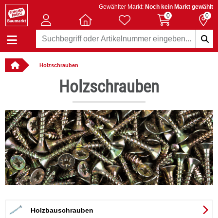
Gewählter Markt:
Noch kein Markt gewählt
0
0
Holzschrauben
: online bestellbar
Holzschrauben
er
Holzbauschrauben