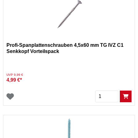
Profi-Spanplattenschrauben 4,5x60 mm TG IVZ C1
Senkkopf Vorteilspack
Preis reduziert von
auf
UVP 9,99 €
4,99 €*
Menge