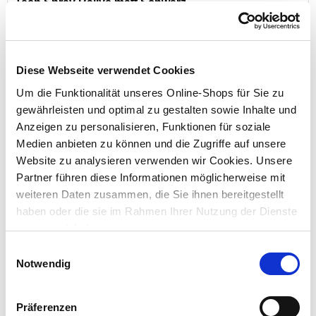
Tech Spray Rallye matt Schwarz
Inhalt:
0,4 l (1 l = 24,98 €)
Diese Webseite verwendet Cookies
Preis reduziert von
auf
UVP 12,95 €
9,99 €*
Um die Funktionalität unseres Online-Shops für Sie zu
gewährleisten und optimal zu gestalten sowie Inhalte und
Anzeigen zu personalisieren, Funktionen für soziale
Medien anbieten zu können und die Zugriffe auf unsere
Website zu analysieren verwenden wir Cookies. Unsere
Partner führen diese Informationen möglicherweise mit
weiteren Daten zusammen, die Sie ihnen bereitgestellt
haben oder die sie im Rahmen Ihrer Nutzung der Dienste
gesammelt haben.
Einwilligungsauswahl
Notwendig
Effect Spray Granit matt grau 400 ml
Präferenzen
Inhalt:
400 ml (1 l = 32,48 €)