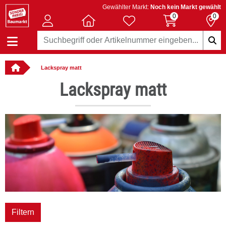
Gewählter Markt:
Noch kein Markt gewählt
0
0
Lackspray matt
llbar
Lackspray matt
Filtern