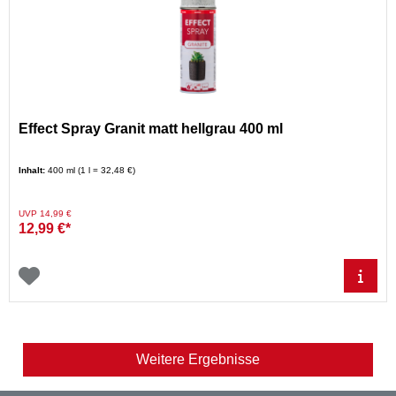
Effect Spray Granit matt hellgrau 400 ml
Inhalt:
400 ml (1 l = 32,48 €)
Preis reduziert von
auf
UVP 14,99 €
12,99 €*
Weitere Ergebnisse