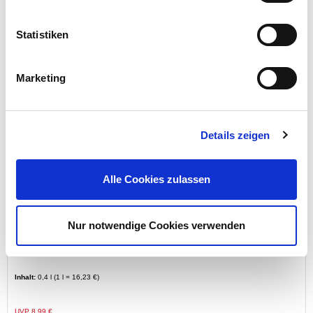
Statistiken
Preis reduziert von
auf
UVP 14,99 €
12,99 €*
Marketing
Details zeigen
Alle Cookies zulassen
Nur notwendige Cookies verwenden
Lackspray matt 400 ml Acryl RAL 8014 sepiabraun
Inhalt:
0,4 l (1 l = 16,23 €)
Preis reduziert von
auf
UVP 8,99 €