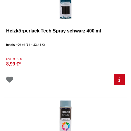
Heizkörperlack Tech Spray schwarz 400 ml
Inhalt:
400 ml (1 l = 22,48 €)
Preis reduziert von
auf
UVP 9,99 €
8,99 €*