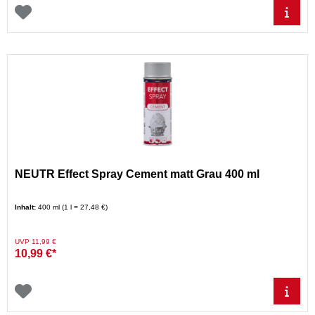
NEUTR Effect Spray Cement matt Grau 400 ml
Inhalt:
400 ml (1 l = 27,48 €)
Preis reduziert von
auf
UVP 11,99 €
10,99 €*