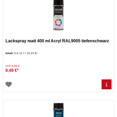
Lackspray matt 400 ml Acryl RAL9005 tiefenschwarz
Inhalt:
0,4 l (1 l = 16,23 €)
Preis reduziert von
auf
UVP 8,99 €
6,49 €*