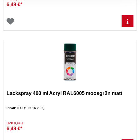
6,49 €*
Lackspray 400 ml Acryl RAL6005 moosgrün matt
Inhalt:
0,4 l (1 l = 16,23 €)
Preis reduziert von
auf
UVP 8,99 €
6,49 €*