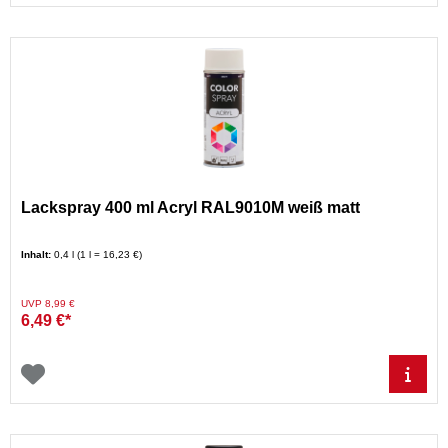
Lackspray 400 ml Acryl RAL9010M weiß matt
Inhalt:
0,4 l (1 l = 16,23 €)
Preis reduziert von
auf
UVP 8,99 €
6,49 €*