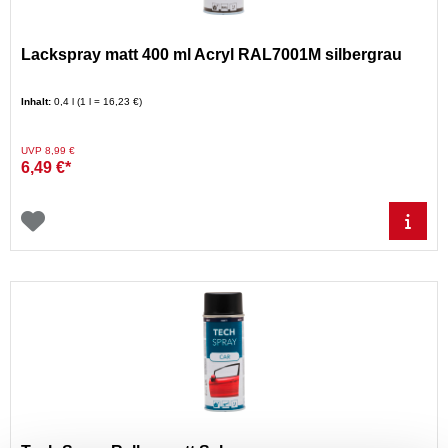
Lackspray matt 400 ml Acryl RAL7001M silbergrau
Inhalt:
0,4 l (1 l = 16,23 €)
Preis reduziert von
auf
UVP 8,99 €
6,49 €*