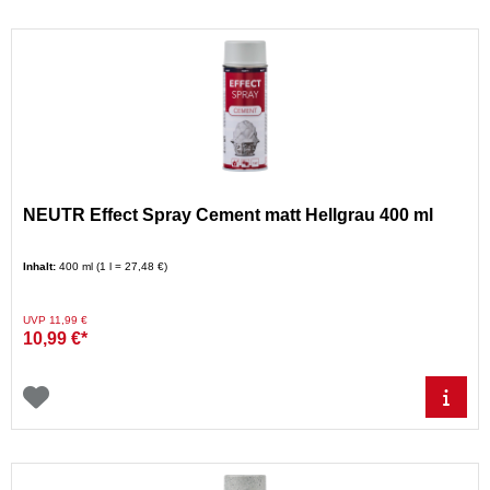
NEUTR Effect Spray Cement matt Hellgrau 400 ml
Inhalt:
400 ml (1 l = 27,48 €)
Preis reduziert von
auf
UVP 11,99 €
10,99 €*