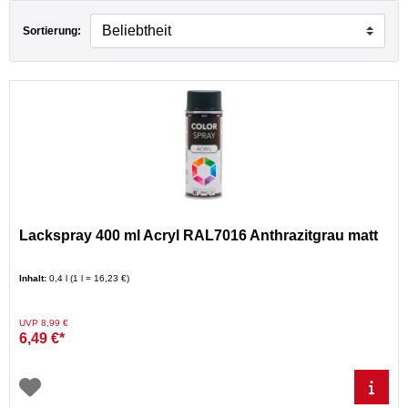
Sortierung:
Lackspray 400 ml Acryl RAL7016 Anthrazitgrau matt
Inhalt:
0,4 l (1 l = 16,23 €)
Preis reduziert von
auf
UVP 8,99 €
6,49 €*