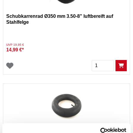
Schubkarrenrad Ø350 mm 3.50-8" luftbereift auf
Stahlfelge
Preis reduziert von
auf
UVP 19,95 €
14,99 €*
Menge