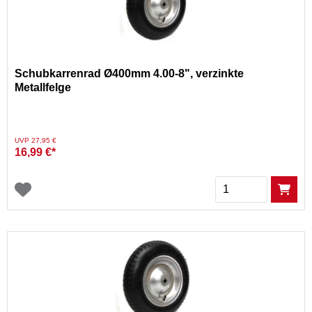
Schubkarrenrad Ø400mm 4.00-8", verzinkte
Metallfelge
Preis reduziert von
auf
UVP 27,95 €
16,99 €*
Menge