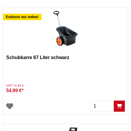
Exklusiv nur online!
Schubkarre 67 Liter schwarz
Preis reduziert von
auf
UVP 74,95 €
54,99 €*
Menge