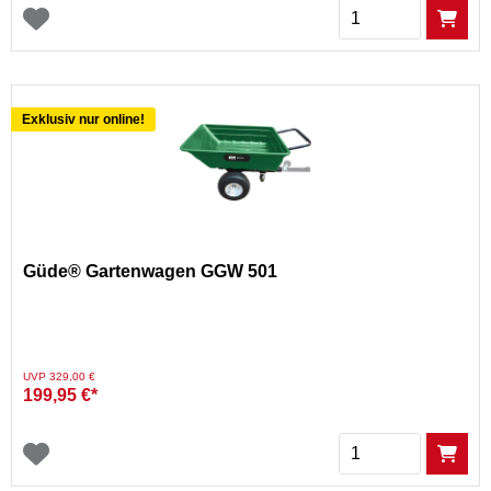
Menge
Exklusiv nur online!
Güde® Gartenwagen GGW 501
Preis reduziert von
auf
UVP 329,00 €
199,95 €*
Menge