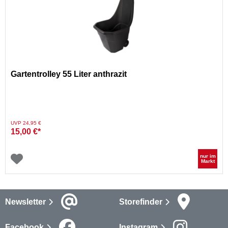
Gartentrolley 55 Liter anthrazit
Preis reduziert von
auf
UVP 24,95 €
15,00 €*
nur im
Markt
Newsletter
Storefinder
Facebook
Instagram