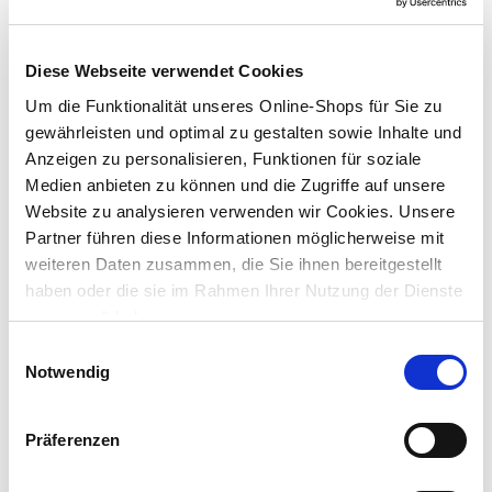
Schlauch für Schubkarrenrad 400 mm
Diese Webseite verwendet Cookies
Um die Funktionalität unseres Online-Shops für Sie zu
Preis reduziert von
auf
UVP 7,99 €
3,49 €*
gewährleisten und optimal zu gestalten sowie Inhalte und
Anzeigen zu personalisieren, Funktionen für soziale
Menge
Medien anbieten zu können und die Zugriffe auf unsere
Website zu analysieren verwenden wir Cookies. Unsere
Partner führen diese Informationen möglicherweise mit
weiteren Daten zusammen, die Sie ihnen bereitgestellt
haben oder die sie im Rahmen Ihrer Nutzung der Dienste
gesammelt haben.
Einwilligungsauswahl
Notwendig
Präferenzen
Welle Achse 128x20x75mm Schubkarrenrad
Sackkarrenrad Radnabe Radachse Radwelle