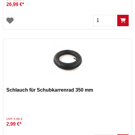
26,99 €*
Menge
Schlauch für Schubkarrenrad 350 mm
Preis reduziert von
auf
UVP 5,99 €
2,99 €*