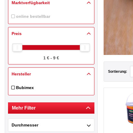
Marktverfügbarkeit
online bestellbar
Online Inventory Pricebook online bestellbar ist nicht wählb
Preis
1 € - 9 €
Sortierung:
Hersteller
Bubimex
Filtern nach Hersteller: Bubimex
Mehr Filter
Durchmesser