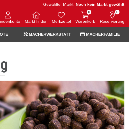
Gewählter Markt:
Noch kein Markt gewählt
0
0
undenkonto
Markt finden
Merkzettel
Warenkorb
Reservierung
OTE
MACHERWERKSTATT
MACHERFAMILIE
ng