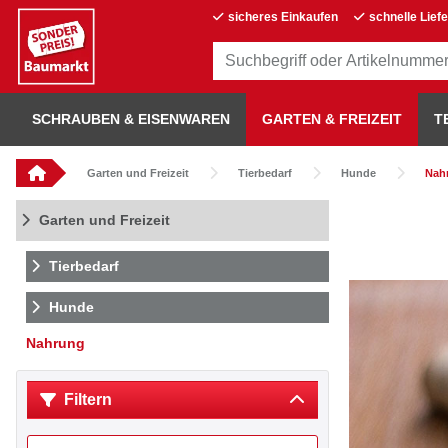
sicheres Einkaufen
schnelle Lief
SCHRAUBEN & EISENWAREN
GARTEN & FREIZEIT
T
Garten und Freizeit
Tierbedarf
Hunde
Nah
Garten und Freizeit
Tierbedarf
Hunde
Nahrung
Filtern