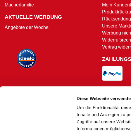
Macherfamilie
Mein Kunden
Produktrückru
AKTUELLE WERBUNG
Rücksendung
Unsere Märkt
Angebote der Woche
Werbung nicht
Widerrufsrech
Vertrag wider
ZAHLUNG
VERSAND
Diese Webseite verwende
Um die Funktionalität unse
Versand und 
Inhalte und Anzeigen zu pe
Zugriffe auf unsere Websi
Informationen möglicherwe