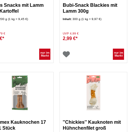
s Snacks mit Lamm
Bubi-Snack Blackies mit
Kartoffel
Lamm 300g
200 g (1 kg = 9,45 €)
Inhalt:
300 g (1 kg = 9,97 €)
duziert von
auf
Preis reduziert von
auf
79 €
UVP 4,99 €
€*
2,99 €*
nur im
nur im
Markt
Markt
imex Kauknochen 17
''Chickies'' Kauknoten mit
1 Stück
Hühnchenfilet groß