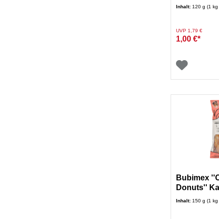
Inhalt:
120 g (1 kg
Preis reduziert von
auf
UVP 1,79 €
1,00 €*
Bubimex ''
Donuts'' K
150g
Inhalt:
150 g (1 kg