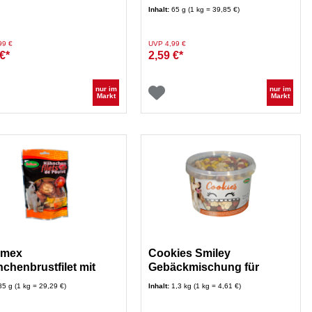
Inhalt:
65 g (1 kg = 39,85 €)
duziert von
auf
Preis reduziert von
auf
99 €
UVP 4,99 €
€*
2,59 €*
nur im
nur im
Markt
Markt
imex
Cookies Smiley
chenbrustfilet mit
Gebäckmischung für
ne 85 g
Hunde
85 g (1 kg = 29,29 €)
Inhalt:
1,3 kg (1 kg = 4,61 €)