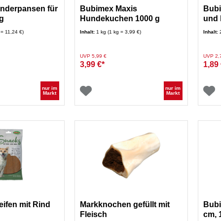
nderpansen für
Bubimex Maxis
Bubi
g
Hundekuchen 1000 g
und 
 = 11,24 €)
Inhalt:
1 kg (1 kg = 3,99 €)
Inhalt:
Preis reduziert von
auf
Preis re
UVP 5,99 €
UVP 2,
3,99 €*
1,89 
nur im
nur im
Markt
Markt
ifen mit Rind
Markknochen gefüllt mit
Bub
Fleisch
cm, 