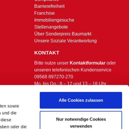
Barrierefreiheit
Franchise
Immobiliengesuche
Stellenangebote
Über Sonderpreis Baumarkt
Unsere Soziale Verantwortung
KONTAKT
Bitte nutze unser
Kontaktformular
oder
unseren telefonischen Kundenservice
09568 897270-270
Mo. bis Do.: 8 – 12 und 13 – 16 Uhr
Fr.: 8 – 13 Uhr.
(ausgenommen bundesweite & bayerische
Alle Cookies zulassen
Feiertage)
lten sowie
n und die
Nur notwendige Cookies
 diese
verwenden
aben oder die