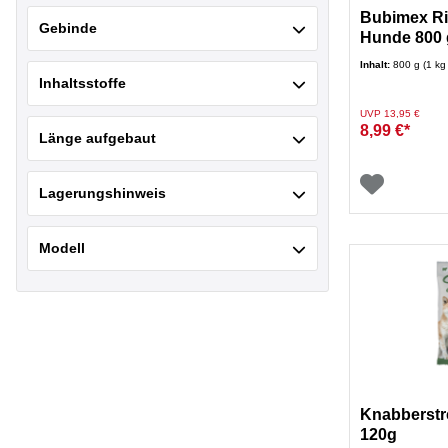
Bubimex Ri
Gebinde
Hunde 800 
Inhalt:
800 g (1 kg
Inhaltsstoffe
Preis reduziert von
auf
UVP 13,95 €
8,99 €*
Länge aufgebaut
Lagerungshinweis
Modell
Knabberstre
120g