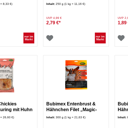
 = 8,33 €)
Inhalt:
250 g (1 kg = 11,16 €)
Preis reduziert von
auf
Preis re
UVP 4,99 €
UVP 2,
2,79 €*
1,89 
nur im
nur im
Markt
Markt
Chickies
Bubimex Entenbrust &
Bub
auring mit Huhn
Hähnchen Filet „Magic-
Hähn
Mix“ 300 g
Bana
 = 26,60 €)
Inhalt:
300 g (1 kg = 21,63 €)
Inhalt: