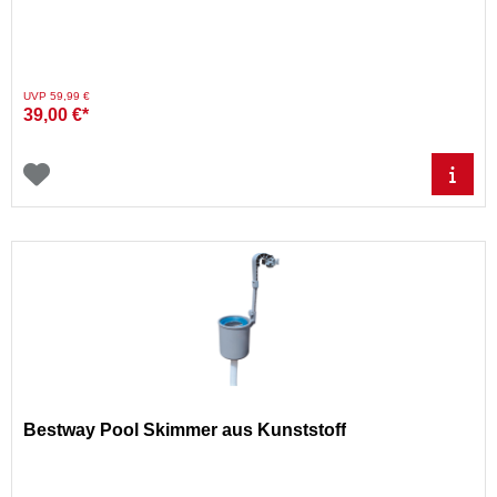
Preis reduziert von
auf
UVP 59,99 €
39,00 €*
Bestway Pool Skimmer aus Kunststoff