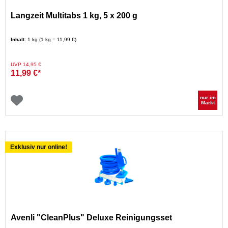
Langzeit Multitabs 1 kg, 5 x 200 g
Inhalt:
1 kg (1 kg = 11,99 €)
Preis reduziert von
auf
UVP 14,95 €
11,99 €*
nur im
Markt
Exklusiv nur online!
Avenli "CleanPlus" Deluxe Reinigungsset