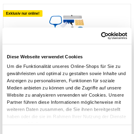
Exklusiv nur online!
Pool Reinigungsset 5tlg. Bestway®
Diese Webseite verwendet Cookies
Um die Funktionalität unseres Online-Shops für Sie zu
gewährleisten und optimal zu gestalten sowie Inhalte und
Anzeigen zu personalisieren, Funktionen für soziale
Preis reduziert von
auf
UVP 39,95 €
Medien anbieten zu können und die Zugriffe auf unsere
15,00 €*
Website zu analysieren verwenden wir Cookies. Unsere
Partner führen diese Informationen möglicherweise mit
Menge
weiteren Daten zusammen, die Sie ihnen bereitgestellt
haben oder die sie im Rahmen Ihrer Nutzung der Dienste
gesammelt haben.
Einwilligungsauswahl