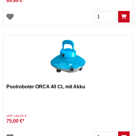
89,99 €*
Menge
Poolroboter ORCA 40 CL mit Akku
Preis reduziert von
auf
UVP 149,00 €
75,00 €*
Menge