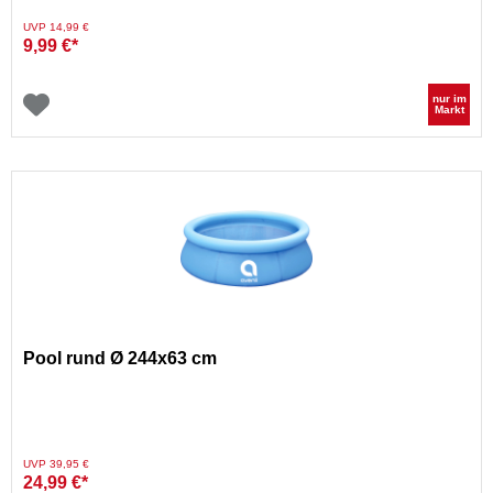
Preis reduziert von
auf
UVP 14,99 €
9,99 €*
nur im
Markt
Pool rund Ø 244x63 cm
Preis reduziert von
auf
UVP 39,95 €
24,99 €*