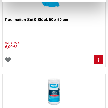
Poolmatten-Set 9 Stück 50 x 50 cm
Preis reduziert von
auf
UVP 14,99 €
6,00 €*