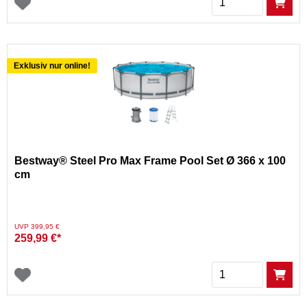
Exklusiv nur online!
Bestway® Steel Pro Max Frame Pool Set Ø 366 x 100
cm
Preis reduziert von
auf
UVP 399,95 €
259,99 €*
Menge