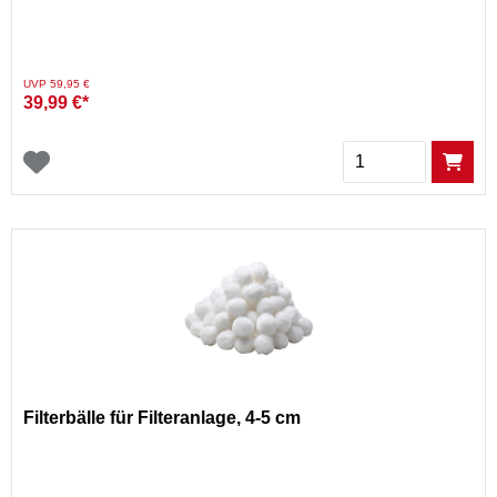
Preis reduziert von
auf
UVP 59,95 €
39,99 €*
Menge
Filterbälle für Filteranlage, 4-5 cm