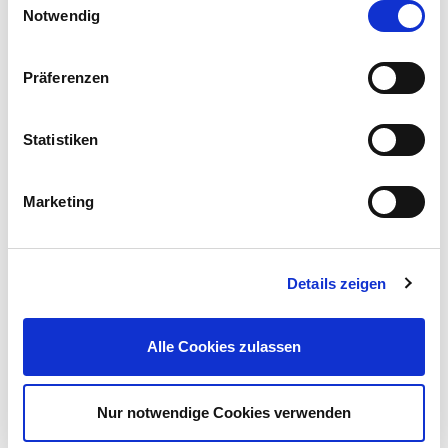
Notwendig
Präferenzen
mediPOOL Schnell-Chlor-Tabs 20 g, 1 kg
Statistiken
Marketing
Preis reduziert von
auf
UVP 19,95 €
12,99 €*
Details zeigen
nur im
Markt
Alle Cookies zulassen
Nur notwendige Cookies verwenden