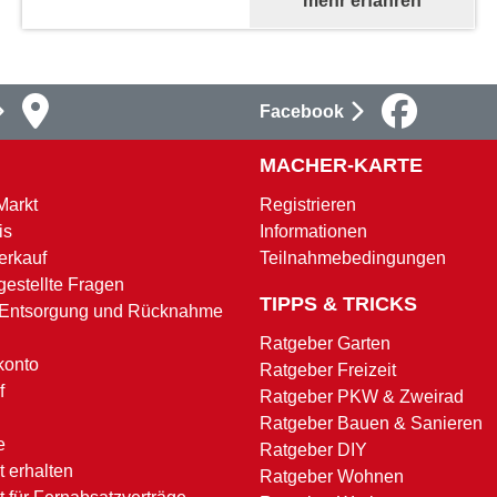
mehr erfahren
Facebook
MACHER-KARTE
Markt
Registrieren
is
Informationen
erkauf
Teilnahmebedingungen
gestellte Fragen
TIPPS & TRICKS
 Entsorgung und Rücknahme
Ratgeber Garten
konto
Ratgeber Freizeit
f
Ratgeber PKW & Zweirad
Ratgeber Bauen & Sanieren
e
Ratgeber DIY
 erhalten
Ratgeber Wohnen