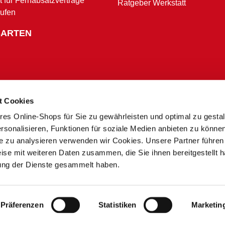
t für Fernabsatzverträge
Ratgeber Werkstatt
rufen
SARTEN
t Cookies
res Online-Shops für Sie zu gewährleisten und optimal zu gesta
Zahlungsbedingungen
rsonalisieren, Funktionen für soziale Medien anbieten zu könne
te zu analysieren verwenden wir Cookies. Unsere Partner führen
ise mit weiteren Daten zusammen, die Sie ihnen bereitgestellt h
* Alle Preise in Euro inkl. MwSt. und zzgl. Service- und Versandkosten.
ung der Dienste gesammelt haben.
** Ausgenommen Speditions- und Sperrgutzuschläge
*** Nur in teilnehmenden Märkten
 zu Preisunterschieden zwischen dem Onlineshop und unseren Sonderpreis Baumärkten vor Ort
 der Nachfrage kann es zu Lieferverzögerungen oder Fehlbeständen kommen. Sie erhalten in dies
produkt-Angebote nur gültig für den aktuellen Werbezeitraum und in teilnehmenden stationären
Präferenzen
Statistiken
Marketin
© 2013 - 2026 Sonderpreis Baumarkt