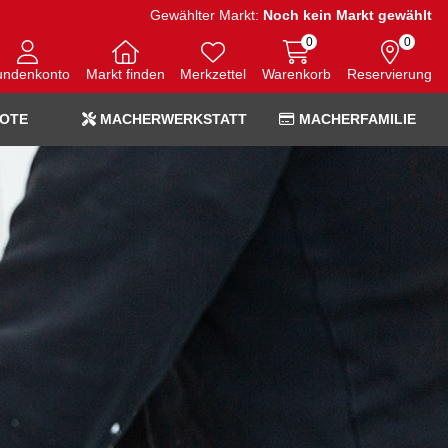
Gewählter Markt:
Noch kein Markt gewählt
0
0
undenkonto
Markt finden
Merkzettel
Warenkorb
Reservierung
OTE
MACHERWERKSTATT
MACHERFAMILIE