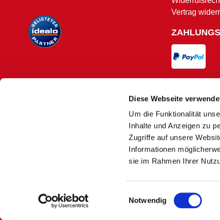
Widerrufsrech
Vertrag wider
ZAHLUNG
VERSAND
Diese Webseite verwende
Um die Funktionalität unse
Versand und 
Inhalte und Anzeigen zu pe
Zugriffe auf unsere Websi
Informationen möglicherwe
sie im Rahmen Ihrer Nutz
Es kann
1)
Nur solange der Vorrat reicht. Aufgrund
Einwilligungsauswahl
2)
Macher
Notwendig