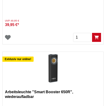
Preis reduziert von
auf
UVP 49,95 €
39,95 €*
Menge
Exklusiv nur online!
Arbeitsleuchte "Smart Booster 650R",
wiederaufladbar