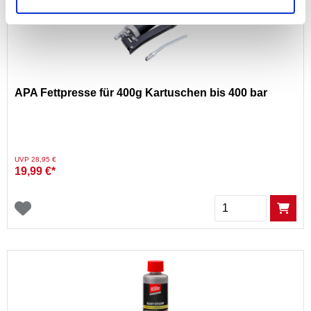
APA Fettpresse für 400g Kartuschen bis 400 bar
Preis reduziert von
auf
UVP 28,95 €
19,99 €*
Menge