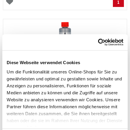
Diese Webseite verwendet Cookies
Nigrin Rost-Umwandler Auto, 200 ml
Um die Funktionalität unseres Online-Shops für Sie zu
gewährleisten und optimal zu gestalten sowie Inhalte und
Inhalt:
200 ml (1 l = 19,95 €)
Anzeigen zu personalisieren, Funktionen für soziale
Medien anbieten zu können und die Zugriffe auf unsere
Preis reduziert von
auf
UVP 5,99 €
Website zu analysieren verwenden wir Cookies. Unsere
3,99 €*
Partner führen diese Informationen möglicherweise mit
weiteren Daten zusammen, die Sie ihnen bereitgestellt
haben oder die sie im Rahmen Ihrer Nutzung der Dienste
gesammelt haben.