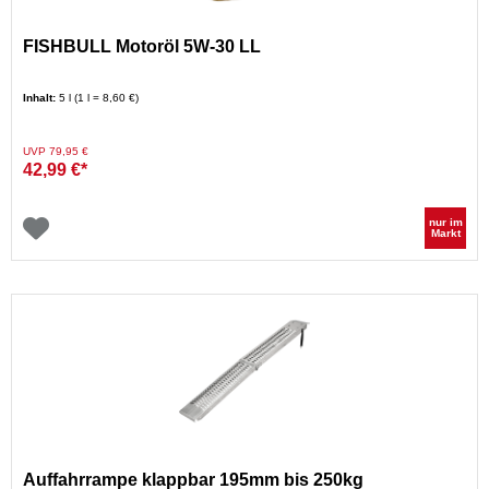
FISHBULL Motoröl 5W-30 LL
Inhalt:
5 l (1 l = 8,60 €)
Preis reduziert von
auf
UVP 79,95 €
42,99 €*
nur im
Markt
Auffahrrampe klappbar 195mm bis 250kg