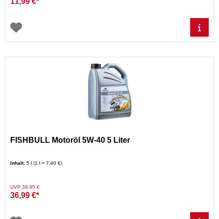
11,99 €*
FISHBULL Motoröl 5W-40 5 Liter
Inhalt:
5 l (1 l = 7,40 €)
Preis reduziert von
auf
UVP 39,95 €
36,99 €*