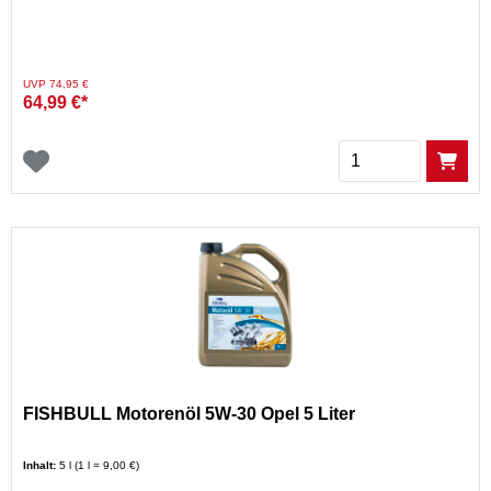
Preis reduziert von
auf
UVP 74,95 €
64,99 €*
Menge
FISHBULL Motorenöl 5W-30 Opel 5 Liter
Inhalt:
5 l (1 l = 9,00 €)