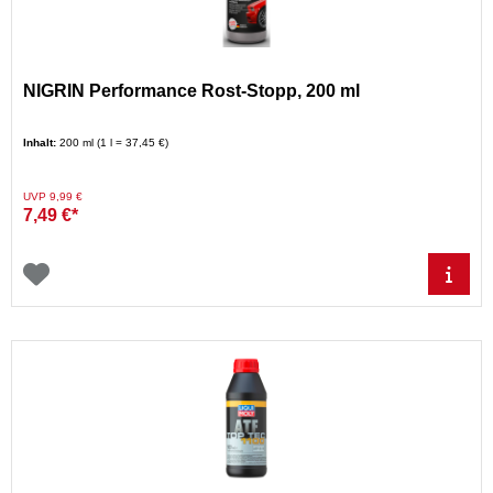
NIGRIN Performance Rost-Stopp, 200 ml
Inhalt:
200 ml (1 l = 37,45 €)
Preis reduziert von
auf
UVP 9,99 €
7,49 €*