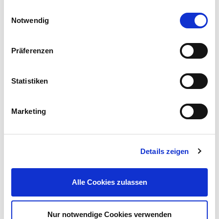
Einwilligungsauswahl
Notwendig
Präferenzen
Statistiken
OREGON® 2-Takt-Motoröl 100 ml selbstmischend
Marketing
Inhalt:
100 ml (1 l = 20,00 €)
Preis reduziert von
auf
UVP 2,99 €
2,00 €*
Details zeigen
nur im
Markt
Alle Cookies zulassen
Nur notwendige Cookies verwenden