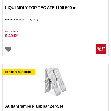
LIQUI MOLY TOP TEC ATF 1100 500 ml
Inhalt:
500 ml (1 l = 18,98 €)
Preis reduziert von
auf
UVP 9,99 €
9,49 €*
nur im
Markt
Exklusiv nur online!
Auffahrrampe klappbar 2er-Set