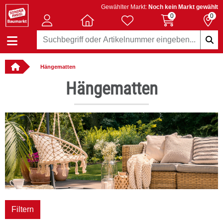
Gewählter Markt:
Noch kein Markt gewählt
0
0
Hängematten
llbar
Hängematten
Filtern