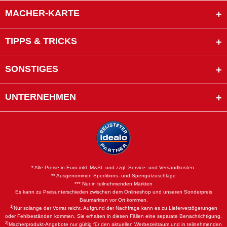
MACHER-KARTE
TIPPS & TRICKS
SONSTIGES
UNTERNEHMEN
* Alle Preise in Euro inkl. MwSt. und zzgl. Service- und Versandkosten.
** Ausgenommen Speditions- und Sperrgutzuschläge
*** Nur in teilnehmenden Märkten
Es kann zu Preisunterschieden zwischen dem Onlineshop und unseren Sonderpreis
Baumärkten vor Ort kommen.
1)
Nur solange der Vorrat reicht. Aufgrund der Nachfrage kann es zu Lieferverzögerungen
oder Fehlbeständen kommen. Sie erhalten in diesen Fällen eine separate Benachrichtigung.
2)
Macherprodukt-Angebote nur gültig für den aktuellen Werbezeitraum und in teilnehmenden