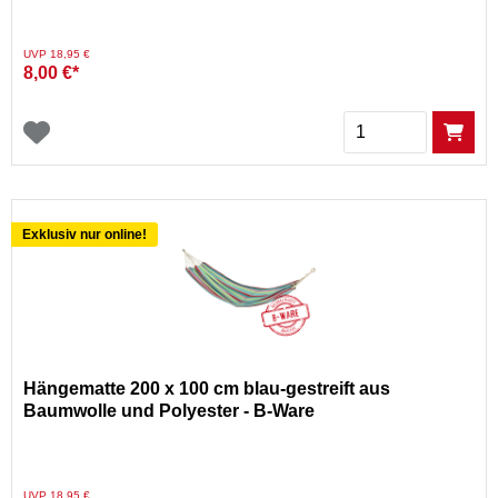
Preis reduziert von
auf
UVP 18,95 €
8,00 €*
Menge
Exklusiv nur online!
Hängematte 200 x 100 cm blau-gestreift aus
Baumwolle und Polyester - B-Ware
Preis reduziert von
auf
UVP 18,95 €