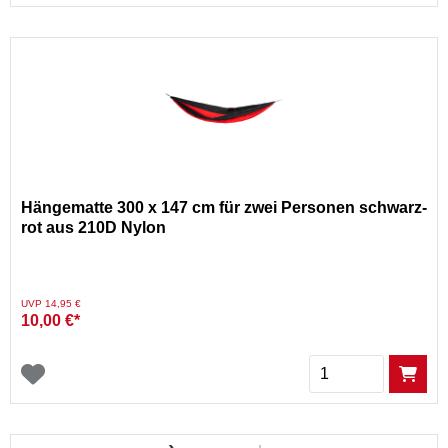
Hängematte 300 x 147 cm für zwei Personen schwarz-
rot aus 210D Nylon
Preis reduziert von
auf
UVP 14,95 €
10,00 €*
Menge