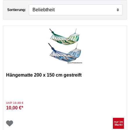
Sortierung:
Hängematte 200 x 150 cm gestreift
Preis reduziert von
auf
UVP 19,99 €
10,00 €*
nur im
Markt