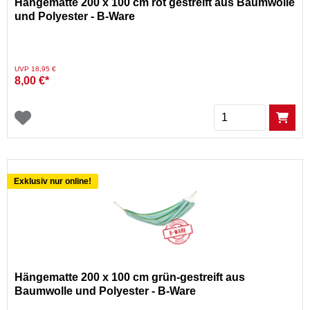
Hängematte 200 x 100 cm rot gestreift aus Baumwolle
und Polyester - B-Ware
Preis reduziert von
auf
UVP 18,95 €
8,00 €*
Menge
Exklusiv nur online!
Hängematte 200 x 100 cm grün-gestreift aus
Baumwolle und Polyester - B-Ware