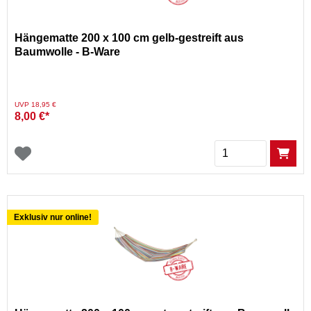
Hängematte 200 x 100 cm gelb-gestreift aus
Baumwolle - B-Ware
Preis reduziert von
auf
UVP 18,95 €
8,00 €*
Menge
Exklusiv nur online!