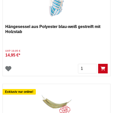
Hängesessel aus Polyester blau-weiß gestreift mit
Holzstab
Preis reduziert von
auf
UVP 19,95 €
14,95 €*
Menge
Exklusiv nur online!