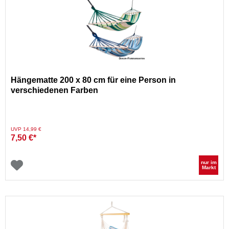
Hängematte 200 x 80 cm für eine Person in
verschiedenen Farben
Preis reduziert von
auf
UVP 14,99 €
7,50 €*
nur im
Markt