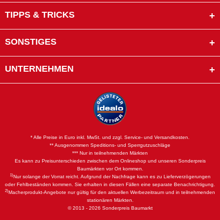
TIPPS & TRICKS
SONSTIGES
UNTERNEHMEN
* Alle Preise in Euro inkl. MwSt. und zzgl. Service- und Versandkosten.
** Ausgenommen Speditions- und Sperrgutzuschläge
*** Nur in teilnehmenden Märkten
Es kann zu Preisunterschieden zwischen dem Onlineshop und unseren Sonderpreis
Baumärkten vor Ort kommen.
1)
Nur solange der Vorrat reicht. Aufgrund der Nachfrage kann es zu Lieferverzögerungen
oder Fehlbeständen kommen. Sie erhalten in diesen Fällen eine separate Benachrichtigung.
2)
Macherprodukt-Angebote nur gültig für den aktuellen Werbezeitraum und in teilnehmenden
stationären Märkten.
© 2013 - 2026 Sonderpreis Baumarkt