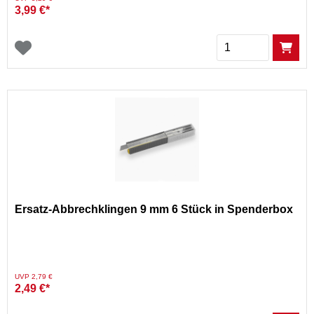
3,99 €*
Menge
Ersatz-Abbrechklingen 9 mm 6 Stück in Spenderbox
Preis reduziert von
auf
UVP 2,79 €
2,49 €*