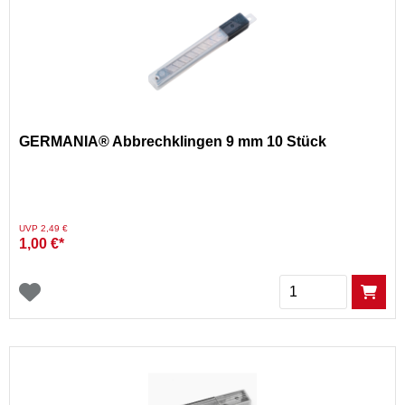
GERMANIA® Abbrechklingen 9 mm 10 Stück
Preis reduziert von
auf
UVP 2,49 €
1,00 €*
Menge