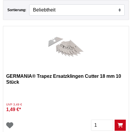
Sortierung:
GERMANIA® Trapez Ersatzklingen Cutter 18 mm 10
Stück
Preis reduziert von
auf
UVP 3,49 €
1,49 €*
Menge