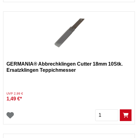
GERMANIA® Abbrechklingen Cutter 18mm 10Stk.
Ersatzklingen Teppichmesser
Preis reduziert von
auf
UVP 2,99 €
1,49 €*
Menge