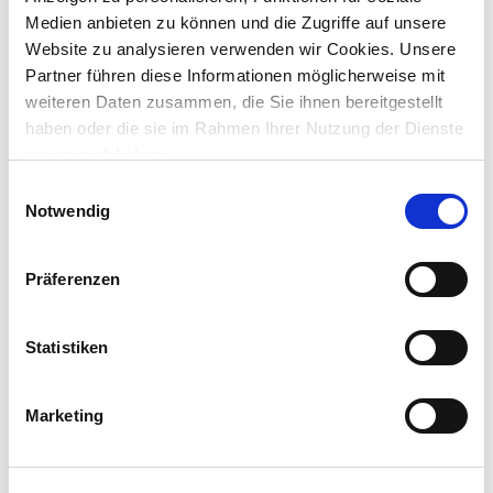
Medien anbieten zu können und die Zugriffe auf unsere
Website zu analysieren verwenden wir Cookies. Unsere
Abbrechklingen 18mm 12Stk.
Partner führen diese Informationen möglicherweise mit
weiteren Daten zusammen, die Sie ihnen bereitgestellt
haben oder die sie im Rahmen Ihrer Nutzung der Dienste
gesammelt haben.
Preis reduziert von
auf
UVP 5,29 €
4,49 €*
Einwilligungsauswahl
Notwendig
Menge
Präferenzen
Statistiken
Marketing