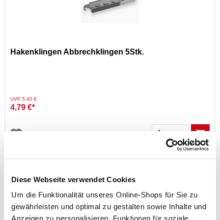
Hakenklingen Abbrechklingen 5Stk.
Preis reduziert von
auf
UVP 5,40 €
4,79 €*
Menge
Diese Webseite verwendet Cookies
Um die Funktionalität unseres Online-Shops für Sie zu
gewährleisten und optimal zu gestalten sowie Inhalte und
Anzeigen zu personalisieren, Funktionen für soziale