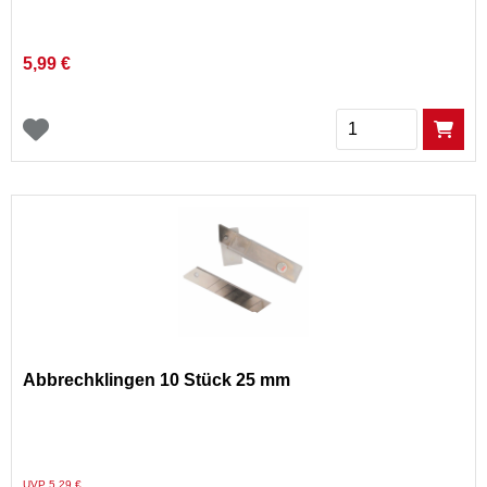
5,99 €
Menge
Abbrechklingen 10 Stück 25 mm
Preis reduziert von
auf
UVP 5,29 €