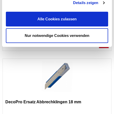
Ersatz Hakenklingen 10-teilig
Details zeigen
Alle Cookies zulassen
Preis reduziert von
auf
UVP 3,49 €
2,79 €*
Nur notwendige Cookies verwenden
nur im
Markt
DecoPro Ersatz Abbrechklingen 18 mm