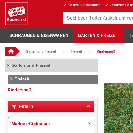
sicheres Einkaufen
schnelle Lief
SCHRAUBEN & EISENWAREN
GARTEN & FREIZEIT
T
Garten und Freizeit
Freizeit
Kinderspaß
Garten und Freizeit
Freizeit
Kinderspaß
Filtern
Marktverfügbarkeit