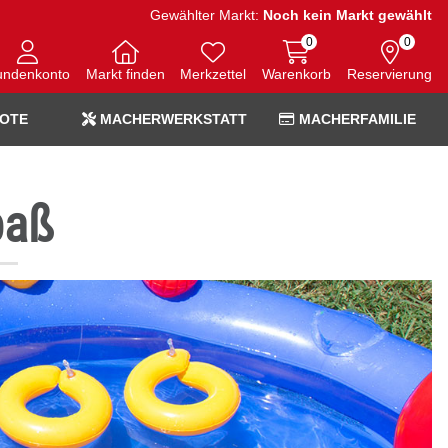
Gewählter Markt:
Noch kein Markt gewählt
0
0
undenkonto
Markt finden
Merkzettel
Warenkorb
Reservierung
OTE
MACHERWERKSTATT
MACHERFAMILIE
paß