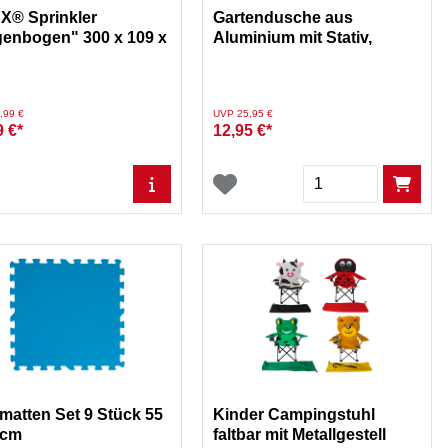
X® Sprinkler
Gartendusche aus
enbogen" 300 x 109 x
Aluminium mit Stativ,
cm
höhenverstellbar
duziert von
auf
Preis reduziert von
auf
,99 €
UVP 25,95 €
9 €*
12,95 €*
Menge
matten Set 9 Stück 55
Kinder Campingstuhl
 cm
faltbar mit Metallgestell