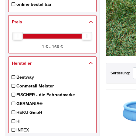
online bestellbar
Filtern nach Online Inventory Pricebook: online bestellbar
Preis
1 € - 166 €
Hersteller
Sortierung:
Bestway
Filtern nach Hersteller: Bestway
Conmetall Meister
Filtern nach Hersteller: Conmetall Meister
FISCHER - die Fahrradmarke
Filtern nach Hersteller: FISCHER - die Fahrradmarke
GERMANIA®
Filtern nach Hersteller: GERMANIA®
HEKU GmbH
Filtern nach Hersteller: HEKU GmbH
HI
Filtern nach Hersteller: HI
INTEX