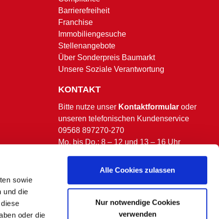
Barrierefreiheit
Franchise
Immobiliengesuche
Stellenangebote
Über Sonderpreis Baumarkt
Unsere Soziale Verantwortung
KONTAKT
Bitte nutze unser
Kontaktformular
oder
unseren telefonischen Kundenservice
09568 897270-270
Mo. bis Do.: 8 – 12 und 13 – 16 Uhr
Fr.: 8 – 13 Uhr.
(ausgenommen bundesweite & bayerische
Alle Cookies zulassen
Feiertage)
lten sowie
n und die
Nur notwendige Cookies
 diese
verwenden
aben oder die