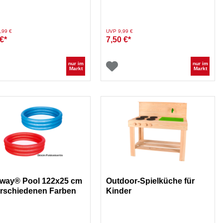
Motiv sortiert
duziert von
auf
Preis reduziert von
auf
,99 €
UVP 9,99 €
€*
7,50 €*
nur im
nur im
Markt
Markt
way® Pool 122x25 cm
Outdoor-Spielküche für
erschiedenen Farben
Kinder