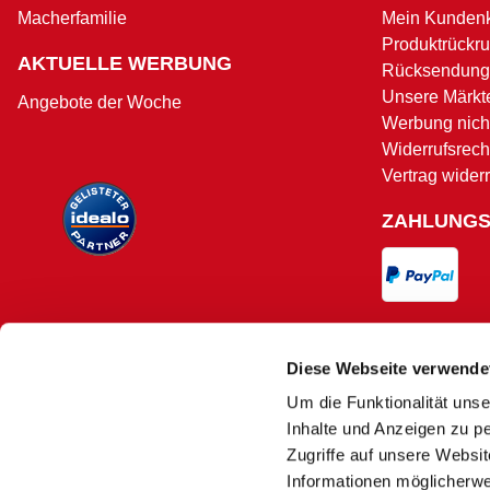
Modell
Macherfamilie
Mein Kunden
Produktrückru
AKTUELLE WERBUNG
Rücksendung
Schwimmtiefe Pool
Unsere Märkt
Angebote der Woche
Werbung nicht
UV Beständig
Widerrufsrech
Vertrag wider
Witterungsbeständig
ZAHLUNG
VERSAND
Diese Webseite verwende
Um die Funktionalität unse
Versand und 
Inhalte und Anzeigen zu pe
Zugriffe auf unsere Websi
Informationen möglicherwe