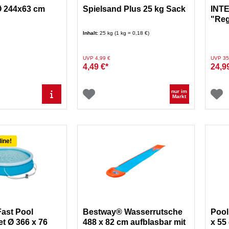
Ø 244x63 cm
Spielsand Plus 25 kg Sack
INTE
"Reg
180 
Inhalt:
25 kg (1 kg = 0,18 €)
Preis reduziert von
auf
Preis re
UVP 4,99 €
UVP 35
4,49 €*
24,9
nur im
Markt
line!
ast Pool
Bestway® Wasserrutsche
Pool
t Ø 366 x 76
488 x 82 cm aufblasbar mit
x 55