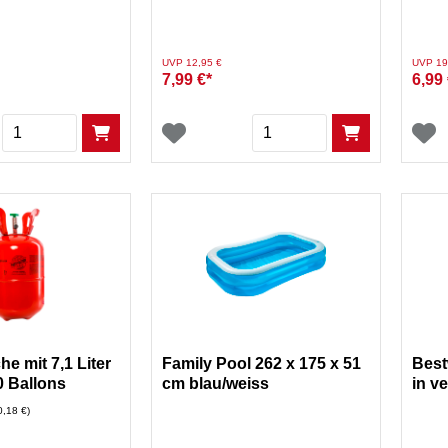
l. Filterpumpe
Sprenklerleiste und
Anschluss
Preis reduziert von
auf
Preis re
UVP 12,95 €
UVP 19
7,99 €*
6,99 
Menge
Menge
he mit 7,1 Liter
Family Pool 262 x 175 x 51
Best
0 Ballons
cm blau/weiss
in v
 0,18 €)