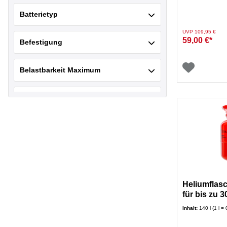
cm rund ink
Batterietyp
Preis reduziert von
auf
UVP 109,95 €
59,00 €*
Befestigung
Belastbarkeit Maximum
Betriebsspannung
Breite Aufgebaut
Fassungsvermögen
Frequenz
Heliumflasc
für bis zu 3
Inhalt:
140 l (1 l =
Grundform