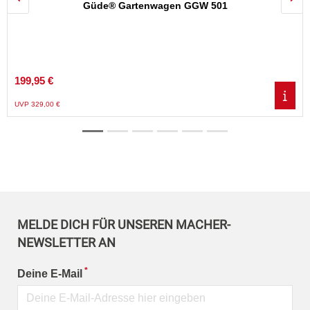
Vorheriges Element
Näc
Güde® Gartenwagen GGW 501
199,95 €
UVP 329,00 €
MELDE DICH FÜR UNSEREN MACHER-
NEWSLETTER AN
*
Deine E-Mail