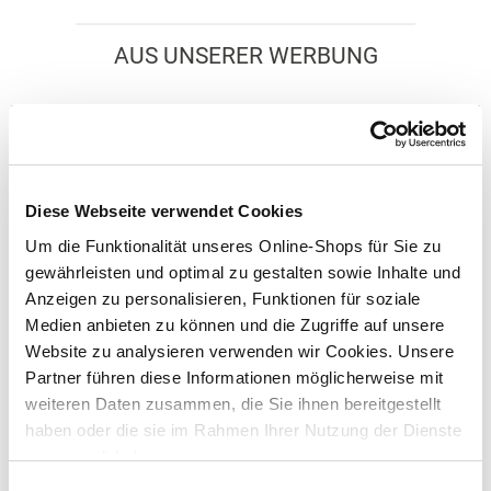
AUS UNSERER WERBUNG
Diese Webseite verwendet Cookies
Um die Funktionalität unseres Online-Shops für Sie zu
gewährleisten und optimal zu gestalten sowie Inhalte und
Anzeigen zu personalisieren, Funktionen für soziale
Vorheriges Element
Näc
Scheppach Werk- und Spanntisch MWB150 (DIY)
Medien anbieten zu können und die Zugriffe auf unsere
Website zu analysieren verwenden wir Cookies. Unsere
Partner führen diese Informationen möglicherweise mit
weiteren Daten zusammen, die Sie ihnen bereitgestellt
haben oder die sie im Rahmen Ihrer Nutzung der Dienste
99,99 €
gesammelt haben.
UVP 149,00 €
Einwilligungsauswahl