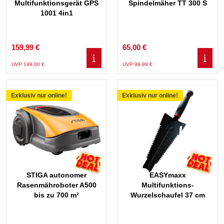
Multifunktionsgerät GPS
Spindelmäher TT 300 S
1001 4in1
159,99 €
65,00 €
UVP 199,00 €
UVP 99,99 €
Exklusiv nur online!
Exklusiv nur online!
STIGA autonomer
EASYmaxx
Rasenmähroboter A500
Multifunktions-
bis zu 700 m²
Wurzelschaufel 37 cm