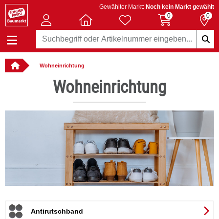
Gewählter Markt:
Noch kein Markt gewählt
0
0
Wohneinrichtung
: online bestellbar
Wohneinrichtung
er
Antirutschband
le