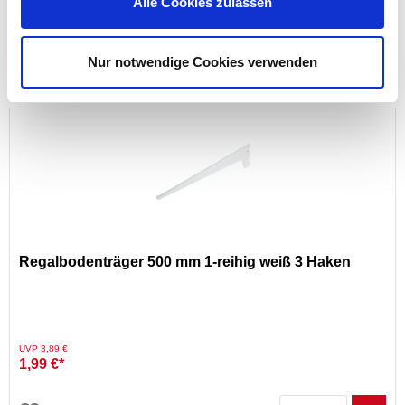
Alle Cookies zulassen
6,99 €*
nur im
Markt
Nur notwendige Cookies verwenden
Regalbodenträger 500 mm 1-reihig weiß 3 Haken
Preis reduziert von
auf
UVP 3,89 €
1,99 €*
Menge