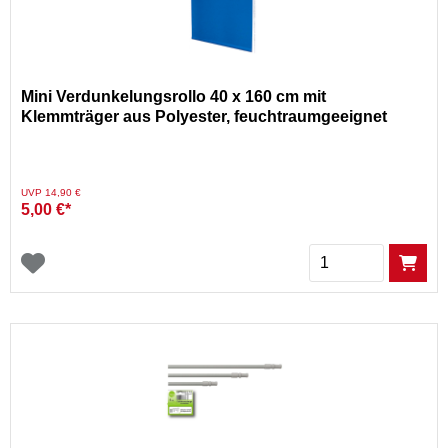
Mini Verdunkelungsrollo 40 x 160 cm mit
Klemmträger aus Polyester, feuchtraumgeeignet
Preis reduziert von
auf
UVP 14,90 €
5,00 €*
Menge