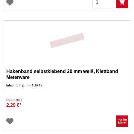
Hakenband selbstklebend 20 mm weiß, Klettband
Meterware
Inhalt:
1 m (1 m = 2,29 €)
Preis reduziert von
auf
UVP 2,99 €
2,29 €*
nur im
Markt