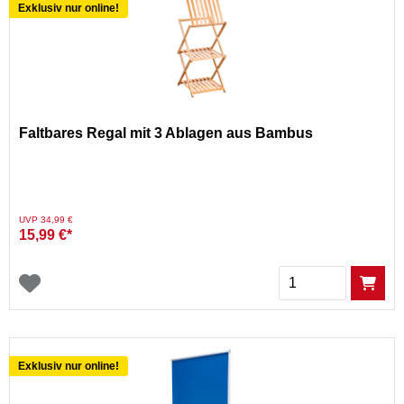
Exklusiv nur online!
Faltbares Regal mit 3 Ablagen aus Bambus
Preis reduziert von
auf
UVP 34,99 €
15,99 €*
Menge
Exklusiv nur online!