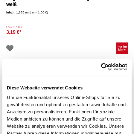
weiß
Inhalt:
1,995 m (1 m = 1,60 €)
Preis reduziert von
auf
UVP 5,19 €
3,19 €*
nur im
Markt
Diese Webseite verwendet Cookies
Um die Funktionalität unseres Online-Shops für Sie zu
gewährleisten und optimal zu gestalten sowie Inhalte und
Anzeigen zu personalisieren, Funktionen für soziale
tesa® Klettband 20 mm x 1 m in Weiß
Medien anbieten zu können und die Zugriffe auf unsere
Website zu analysieren verwenden wir Cookies. Unsere
Partner führen diese Informationen möglicherweise mit