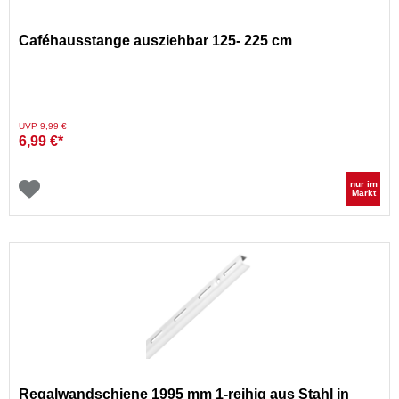
Caféhausstange ausziehbar 125- 225 cm
Preis reduziert von
auf
UVP 9,99 €
6,99 €*
nur im
Markt
Regalwandschiene 1995 mm 1-reihig aus Stahl in