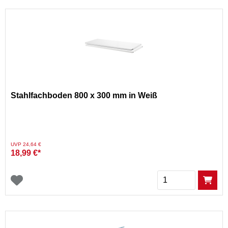
Stahlfachboden 800 x 300 mm in Weiß
Preis reduziert von
auf
UVP 24,64 €
18,99 €*
Menge