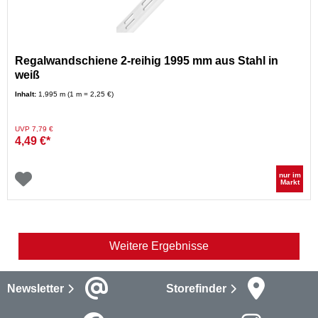
Regalwandschiene 2-reihig 1995 mm aus Stahl in
weiß
Inhalt:
1,995 m (1 m = 2,25 €)
Preis reduziert von
auf
UVP 7,79 €
4,49 €*
nur im
Markt
Weitere Ergebnisse
Newsletter
Storefinder