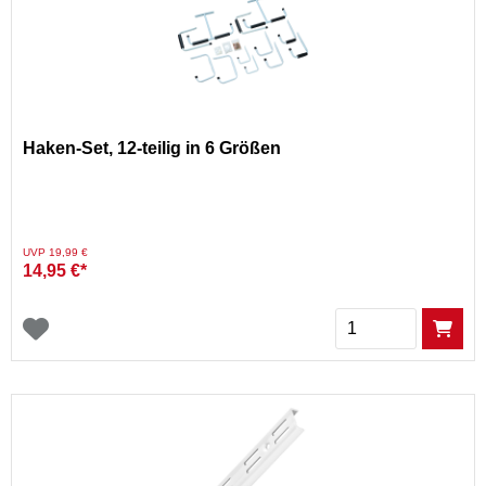
Haken-Set, 12-teilig in 6 Größen
Preis reduziert von
auf
UVP 19,99 €
14,95 €*
Menge