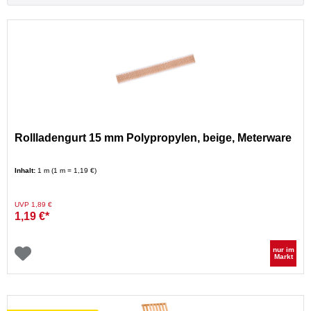
Rollladengurt 15 mm Polypropylen, beige, Meterware
Inhalt:
1 m (1 m = 1,19 €)
Preis reduziert von
auf
UVP 1,89 €
1,19 €*
nur im
Markt