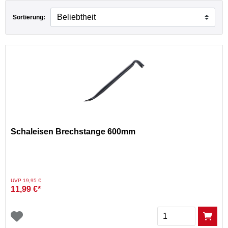
Sortierung:
aumarkt
Schaleisen Brechstange 600mm
Preis reduziert von
auf
UVP 19,95 €
11,99 €*
Menge