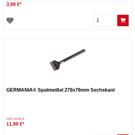
3,99 €*
Menge
GERMANIA® Spatmeißel 279x76mm Sechskant
Preis reduziert von
auf
UVP 18,95 €
11,99 €*