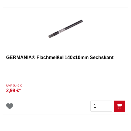
GERMANIA® Flachmeißel 140x10mm Sechskant
Preis reduziert von
auf
UVP 5,49 €
2,99 €*
Menge