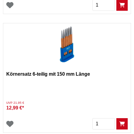
Menge
Körnersatz 6-teilig mit 150 mm Länge
Preis reduziert von
auf
UVP 21,95 €
12,99 €*
Menge