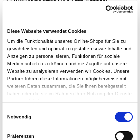
GERMANIA® Körner 125 x 3 mm, Achtkant
Diese Webseite verwendet Cookies
Preis reduziert von
auf
UVP 3,99 €
2,99 €*
Um die Funktionalität unseres Online-Shops für Sie zu
gewährleisten und optimal zu gestalten sowie Inhalte und
Menge
Anzeigen zu personalisieren, Funktionen für soziale
Medien anbieten zu können und die Zugriffe auf unsere
Website zu analysieren verwenden wir Cookies. Unsere
Partner führen diese Informationen möglicherweise mit
weiteren Daten zusammen, die Sie ihnen bereitgestellt
haben oder die sie im Rahmen Ihrer Nutzung der Dienste
gesammelt haben.
Einwilligungsauswahl
Notwendig
GERMANIA® Flachmeißel 300x18/24 mm mit
Handschutz
Präferenzen