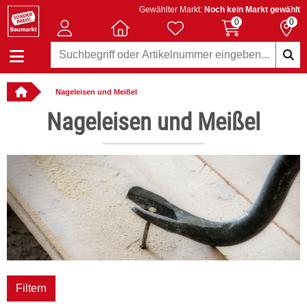
Gewählter Markt:
Noch kein Markt gewählt
0
0
Nageleisen und Meißel
: online bestellbar
Nageleisen und Meißel
Filtern