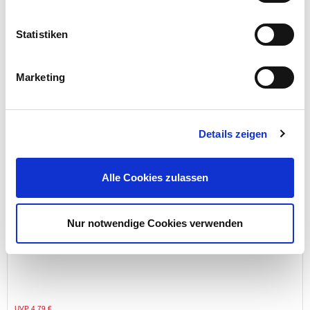
Statistiken
Preis reduziert von
auf
UVP 11,95 €
5,99 €*
Menge
Marketing
Details zeigen
Alle Cookies zulassen
Nur notwendige Cookies verwenden
Körnersatz 3-teilig
Preis reduziert von
auf
UVP 4,79 €