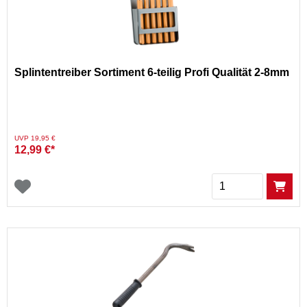
Splintentreiber Sortiment 6-teilig Profi Qualität 2-8mm
Preis reduziert von
auf
UVP 19,95 €
12,99 €*
Menge