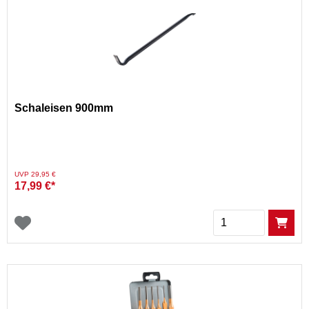
Schaleisen 900mm
Preis reduziert von
auf
UVP 29,95 €
17,99 €*
Menge