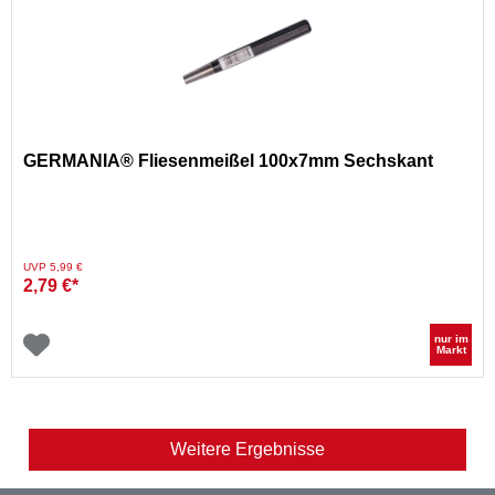
GERMANIA® Fliesenmeißel 100x7mm Sechskant
Preis reduziert von
auf
UVP 5,99 €
2,79 €*
nur im
Markt
Weitere Ergebnisse