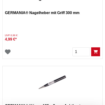
GERMANIA® Nagelheber mit Griff 300 mm
Preis reduziert von
auf
UVP 6,99 €
4,99 €*
Menge