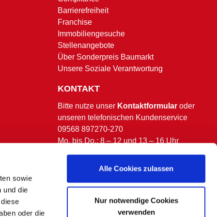
Barrierefreiheit
Franchise
Immobiliengesuche
Stellenangebote
Über Sonderpreis Baumarkt
Unsere Soziale Verantwortung
KONTAKT
Bitte nutze unser
Kontaktformular
oder
unseren telefonischen Kundenservice
09568 897270-270
Mo. bis Do.: 8 – 12 und 13 – 16 Uhr
Fr.: 8 – 13 Uhr.
(ausgenommen bundesweite & bayerische
Alle Cookies zulassen
Feiertage)
lten sowie
n und die
Nur notwendige Cookies
 diese
verwenden
aben oder die