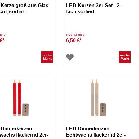
Kerze groß aus Glas
LED-Kerzen 3er-Set - 2-
cm, sortiert
fach sortiert
duziert von
auf
Preis reduziert von
auf
99 €
UVP 14,99 €
€*
6,50 €*
nur im
nur im
Markt
Markt
Dinnerkerzen
LED-Dinnerkerzen
wachs flackernd 2er-
Echtwachs flackernd 2er-