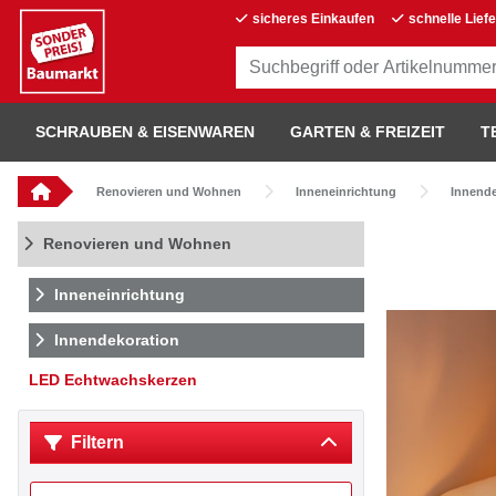
sicheres Einkaufen
schnelle Lief
SCHRAUBEN & EISENWAREN
GARTEN & FREIZEIT
T
Renovieren und Wohnen
Inneneinrichtung
Innende
Renovieren und Wohnen
Inneneinrichtung
Innendekoration
LED Echtwachskerzen
Filtern