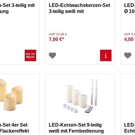
Set 3-teilig mit
LED-Echtwachskerzen-Set
LED-
nung
3-teilig weiß mit
Ø 10
Farbwechsel
Preis reduziert von
auf
Preis re
UVP 22,99 €
UVP 9,
7,00 €*
4,00 
nur im
Markt
-Set 4er Set
LED-Kerzen-Set 9-teilig
LED-
lackereffekt
weiß mit Fernbedienung
Echt