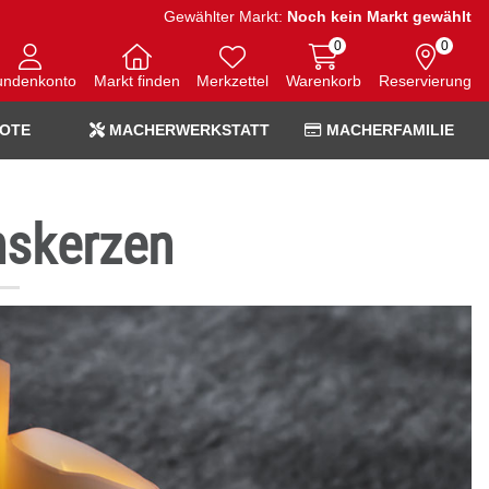
Gewählter Markt:
Noch kein Markt gewählt
0
0
undenkonto
Markt finden
Merkzettel
Warenkorb
Reservierung
OTE
MACHERWERKSTATT
MACHERFAMILIE
skerzen