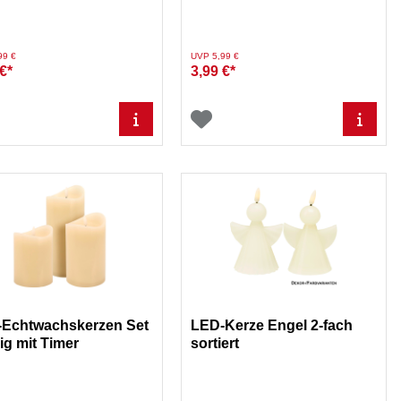
weinrot
Set weiß
duziert von
auf
Preis reduziert von
auf
99 €
UVP 5,99 €
€*
3,99 €*
Echtwachskerzen Set
LED-Kerze Engel 2-fach
lig mit Timer
sortiert