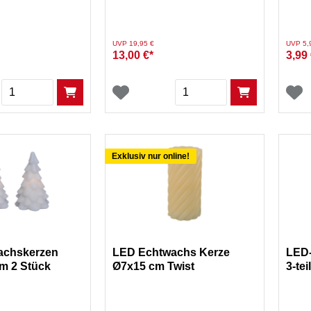
Set 
Preis reduziert von
auf
Preis re
UVP 19,95 €
UVP 5,
13,00 €*
3,99 
Menge
Menge
Exklusiv nur online!
achskerzen
LED Echtwachs Kerze
LED-
m 2 Stück
Ø7x15 cm Twist
3-tei
rieben