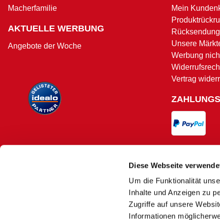
Macherfamilie
Mein Kunden
Produktrückru
AKTUELLE WERBUNG
Rücksendung
Unsere Märkt
Angebote der Woche
Werbung nicht
Widerrufsrech
Vertrag wider
ZAHLUNG
VERSAND
Diese Webseite verwende
Um die Funktionalität unse
Versand und 
Inhalte und Anzeigen zu pe
Zugriffe auf unsere Websi
Informationen möglicherwe