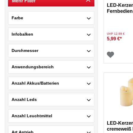
Mehr Filter
LED-Kerzen-
Fernbedie
Farbe
Preis reduziert von
auf
Infobalken
UVP 12,99 €
5,99 €*
Durchmesser
Anwendungsbereich
Anzahl Akkus/Batterien
Anzahl Leds
Anzahl Leuchtmittel
LED-Kerzen
cremeweiß F
Art Antrieb