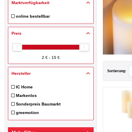
Marktverfügbarkeit
online bestellbar
Filtern nach Online Inventory Pricebook: online bestellbar
Preis
2 € - 15 €
Sortierung:
Hersteller
IC Home
Filtern nach Hersteller: IC Home
Markenlos
Filtern nach Hersteller: Markenlos
Sonderpreis Baumarkt
Filtern nach Hersteller: Sonderpreis Baumarkt
greemotion
Filtern nach Hersteller: greemotion