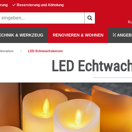
erung
Reservierung und Abholung
K
ECHNIK & WERKZEUG
RENOVIEREN & WOHNEN
ANGEB
koration
LED Echtwachskerzen
LED Echtwach