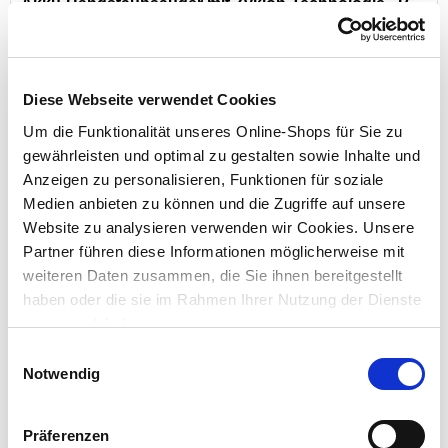
Akku-Handstaubsauger mit Zyklon-Technologie - B-
Ware
Diese Webseite verwendet Cookies
Preis reduziert von
auf
UVP 84,95 €
49,00 €*
Um die Funktionalität unseres Online-Shops für Sie zu
gewährleisten und optimal zu gestalten sowie Inhalte und
Menge
Anzeigen zu personalisieren, Funktionen für soziale
Medien anbieten zu können und die Zugriffe auf unsere
Website zu analysieren verwenden wir Cookies. Unsere
Partner führen diese Informationen möglicherweise mit
weiteren Daten zusammen, die Sie ihnen bereitgestellt
haben oder die sie im Rahmen Ihrer Nutzung der Dienste
gesammelt haben.
Einwilligungsauswahl
Notwendig
Staubsaugerbeutel RC-14A Reinex Pack
Präferenzen