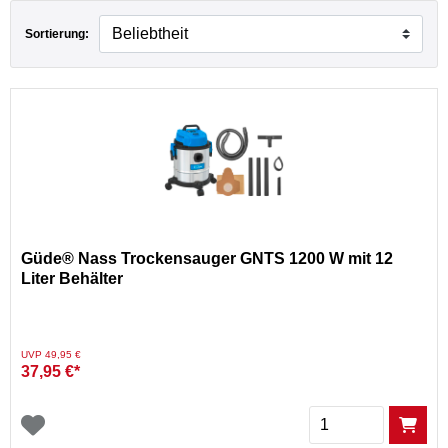
Sortierung:
Güde® Nass Trockensauger GNTS 1200 W mit 12
Liter Behälter
Preis reduziert von
auf
UVP 49,95 €
37,95 €*
Menge