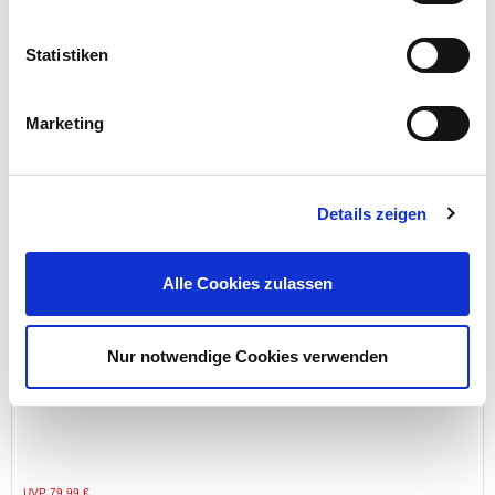
Statistiken
3,99 €
Menge
Marketing
Details zeigen
Alle Cookies zulassen
Nur notwendige Cookies verwenden
Staubsauger Zyklon 850 W in Schwarzgrau
Preis reduziert von
auf
UVP 79,99 €