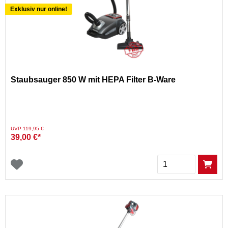
Exklusiv nur online!
Staubsauger 850 W mit HEPA Filter B-Ware
Preis reduziert von
auf
UVP 119,95 €
39,00 €*
Menge