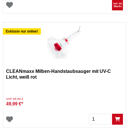
nur im
Markt
Exklusiv nur online!
CLEANmaxx Milben-Handstaubsauger mit UV-C
Licht, weiß rot
Preis reduziert von
auf
UVP 99,99 €
49,99 €*
Menge