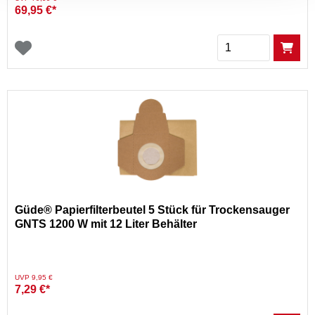
69,95 €*
Menge
Güde® Papierfilterbeutel 5 Stück für Trockensauger
GNTS 1200 W mit 12 Liter Behälter
Preis reduziert von
auf
UVP 9,95 €
7,29 €*