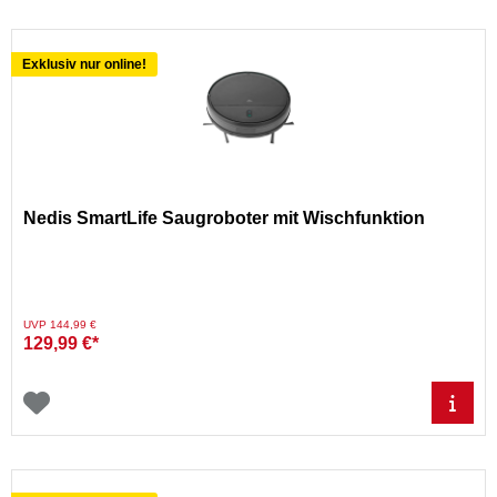
Exklusiv nur online!
Nedis SmartLife Saugroboter mit Wischfunktion
Preis reduziert von
auf
UVP 144,99 €
129,99 €*