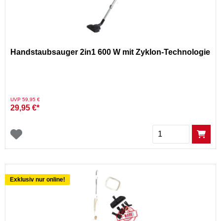
Handstaubsauger 2in1 600 W mit Zyklon-Technologie
Preis reduziert von
auf
UVP 59,95 €
29,95 €*
Menge
Exklusiv nur online!