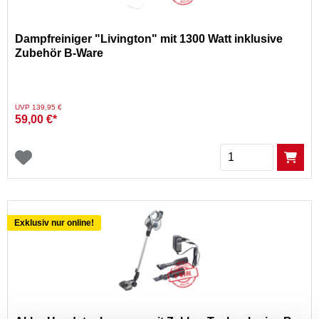
Dampfreiniger "Livington" mit 1300 Watt inklusive
Zubehör B-Ware
Preis reduziert von
auf
UVP 139,95 €
59,00 €*
Menge
Exklusiv nur online!