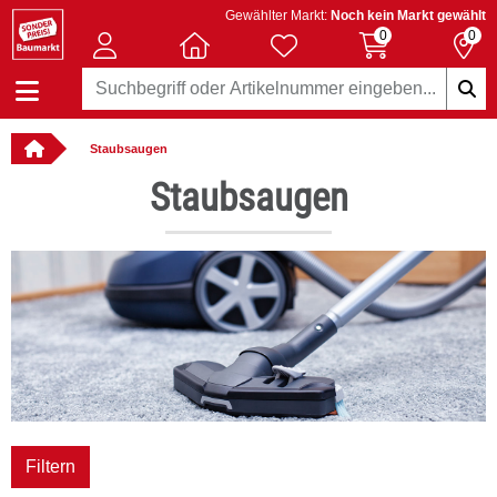
Gewählter Markt:
Noch kein Markt gewählt
0
0
Staubsaugen
: online bestellbar
Staubsaugen
Filtern