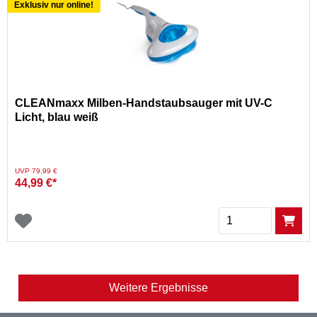
Exklusiv nur online!
CLEANmaxx Milben-Handstaubsauger mit UV-C
Licht, blau weiß
Preis reduziert von
auf
UVP 79,99 €
44,99 €*
Menge
Weitere Ergebnisse