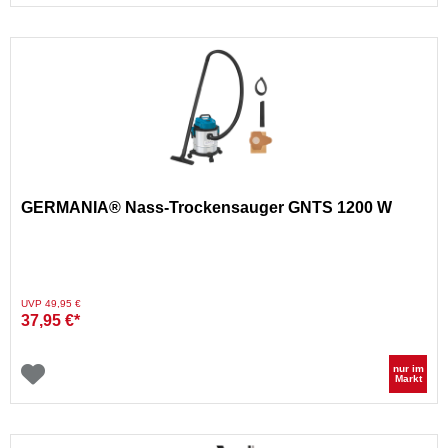
GERMANIA® Nass-Trockensauger GNTS 1200 W
Preis reduziert von
auf
UVP 49,95 €
37,95 €*
nur im
Markt